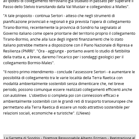
all'ipotesi di collegamento ferroviario già studiato in passato per superare il
Passo dello Stelvio transitando dalla Val Mustair e collegandosi a Malles".
"A tale proposito - continua Sertori - atteso che negli strumenti di
pianificazione provinciali e regionali è già prevista l'opera di collegamento
Tirano-Bormio, recentemente la provincia di Sondrio ha segnalato al
Governo italiano come opere prioritarie del territorio proprio il collegamento
Tirano-Bormio, anche alla luce degli ingenti finanziamenti che lo stato
italiano potrebbe mettere a disposizione con il Piano Nazionale di Ripresa e
Resilienza (PNRR)". "Ora - aggiunge - portiamo avanti lo studio di fattibilità
della tratta e, a breve, daremo l'incarico per i sondaggi geologici per il
collegamento Bormio-Males".
"Il nostro primo intendimento - conclude l'assessore Sertori - è aumentare le
possibilità di collegamento tra le varie località della Terra Raetica con
modalità ambientalmente sostenibili senza dimenticare che, nel breve
periodo, possono comunque essere realizzati collegamenti efficienti anche
con autolinee. L'obiettivo si completa poi con connessioni efficaci e
ambientalmente sostenibili con le grandi reti di trasporto transeuropee che
permettano alla Terra Raetica di essere un nodo attrattivo sostenibile per
relazioni sociali, economiche e turistiche". (LNews)
La Gazzetta di Sondrio - Direttore Responsabile Alberto Frizziero - Registrazione al