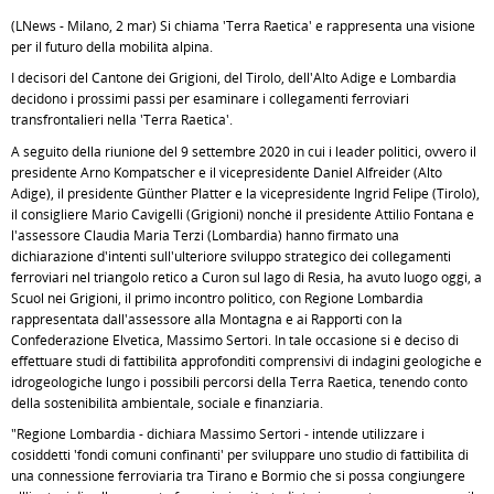
(LNews - Milano, 2 mar) Si chiama 'Terra Raetica' e rappresenta una visione
per il futuro della mobilità alpina.
I decisori del Cantone dei Grigioni, del Tirolo, dell'Alto Adige e Lombardia
decidono i prossimi passi per esaminare i collegamenti ferroviari
transfrontalieri nella 'Terra Raetica'.
A seguito della riunione del 9 settembre 2020 in cui i leader politici, ovvero il
presidente Arno Kompatscher e il vicepresidente Daniel Alfreider (Alto
Adige), il presidente Günther Platter e la vicepresidente Ingrid Felipe (Tirolo),
il consigliere Mario Cavigelli (Grigioni) nonché il presidente Attilio Fontana e
l'assessore Claudia Maria Terzi (Lombardia) hanno firmato una
dichiarazione d'intenti sull'ulteriore sviluppo strategico dei collegamenti
ferroviari nel triangolo retico a Curon sul lago di Resia, ha avuto luogo oggi, a
Scuol nei Grigioni, il primo incontro politico, con Regione Lombardia
rappresentata dall'assessore alla Montagna e ai Rapporti con la
Confederazione Elvetica, Massimo Sertori. In tale occasione si è deciso di
effettuare studi di fattibilità approfonditi comprensivi di indagini geologiche e
idrogeologiche lungo i possibili percorsi della Terra Raetica, tenendo conto
della sostenibilità ambientale, sociale e finanziaria.
"Regione Lombardia - dichiara Massimo Sertori - intende utilizzare i
cosiddetti 'fondi comuni confinanti' per sviluppare uno studio di fattibilità di
una connessione ferroviaria tra Tirano e Bormio che si possa congiungere