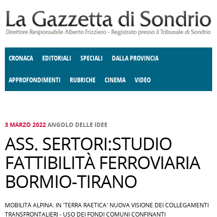
Salta al contenuto principale
CRONACA
EDITORIALI
SPECIALI
DALLA PROVINCIA
APPROFONDIMENTI
RUBRICHE
CINEMA
VIDEO
SOCIETÀ
ENOGASTRONOMIA
COSTUME
DONNE DI VALTELLINA
ECONOMIA
GIUSTIZIA
DEGNO DI NOTA
TERRITORIO
CULTURA
ANGOLO
E SPETTACOLI
DELLE IDEE
FATTI DELLO SPIRITO
POLITICA
CCCVA
3 MARZO 2022
ANGOLO DELLE IDEE
ASS. SERTORI:STUDIO
FATTIBILITÀ FERROVIARIA
BORMIO-TIRANO
MOBILITÀ ALPINA. IN 'TERRA RAETICA' NUOVA VISIONE DEI COLLEGAMENTI
TRANSFRONTALIERI - USO DEI FONDI COMUNI CONFINANTI