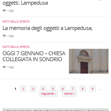
oggetti. Lampedusa
Leggi
FATTI DELLO SPIRITO
La memoria degli oggetti a Lampedusa,
Leggi
FATTI DELLO SPIRITO
OGGI 7 GENNAIO – CHIESA
COLLEGIATA IN SONDRIO
Leggi
Pagine
1
2
3
4
5
6
7
8
9
…
seguente ›
ultima »