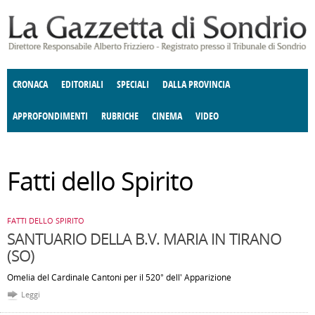
Salta al contenuto principale
CRONACA
EDITORIALI
SPECIALI
DALLA PROVINCIA
APPROFONDIMENTI
RUBRICHE
CINEMA
VIDEO
SOCIETÀ
ENOGASTRONOMIA
COSTUME
DONNE DI VALTELLINA
ECONOMIA
GIUSTIZIA
DEGNO DI NOTA
TERRITORIO
CULTURA
ANGOLO
Fatti dello Spirito
E SPETTACOLI
DELLE IDEE
POLITICA
FATTI DELLO SPIRITO
CCCVA
FATTI DELLO SPIRITO
SANTUARIO DELLA B.V. MARIA IN TIRANO
(SO)
Omelia del Cardinale Cantoni per il 520° dell' Apparizione
Leggi