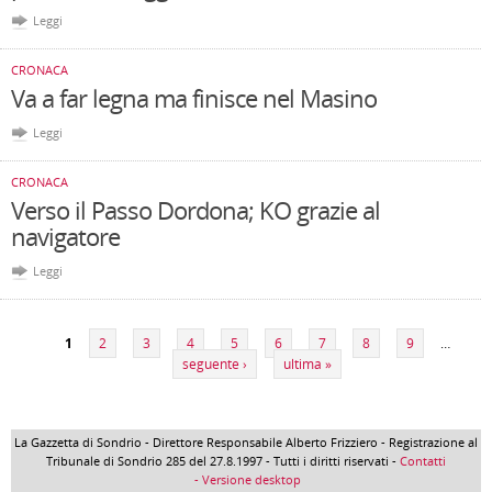
Leggi
CRONACA
Va a far legna ma finisce nel Masino
Leggi
CRONACA
Verso il Passo Dordona; KO grazie al
navigatore
Leggi
Pagine
1
2
3
4
5
6
7
8
9
…
seguente ›
ultima »
La Gazzetta di Sondrio - Direttore Responsabile Alberto Frizziero - Registrazione al
Tribunale di Sondrio 285 del 27.8.1997 - Tutti i diritti riservati -
Contatti
- Versione desktop