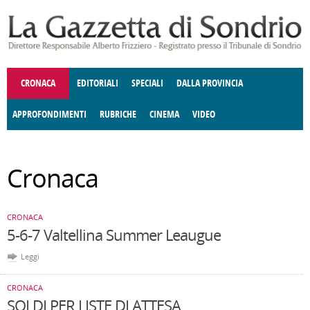
Salta al contenuto principale
CRONACA
EDITORIALI
SPECIALI
DALLA PROVINCIA
APPROFONDIMENTI
RUBRICHE
CINEMA
VIDEO
SOCIETÀ
ENOGASTRONOMIA
COSTUME
DONNE DI VALTELLINA
ECONOMIA
GIUSTIZIA
DEGNO DI NOTA
TERRITORIO
CULTURA
ANGOLO
Cronaca
E SPETTACOLI
DELLE IDEE
FATTI DELLO SPIRITO
POLITICA
CCCVA
CRONACA
5-6-7 Valtellina Summer Leaugue
Leggi
CRONACA
SOLDI PER LISTE DI ATTESA