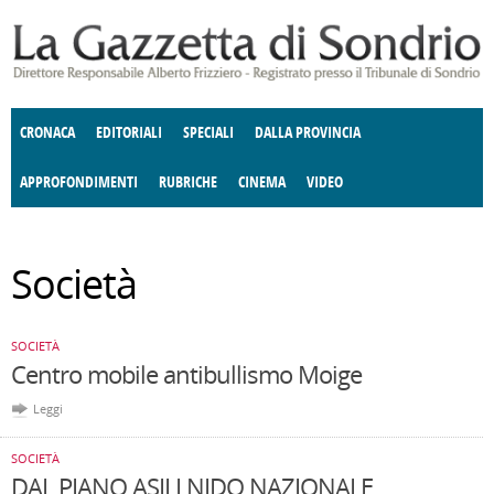
Salta al contenuto principale
CRONACA
EDITORIALI
SPECIALI
DALLA PROVINCIA
APPROFONDIMENTI
RUBRICHE
CINEMA
VIDEO
ENOGASTRONOMIA
SOCIETÀ
COSTUME
DONNE DI VALTELLINA
ECONOMIA
GIUSTIZIA
DEGNO DI NOTA
TERRITORIO
ANGOLO
Società
DELLE IDEE
CULTURA E SPETTACOLI
FATTI DELLO SPIRITO
POLITICA
CCCVA
SOCIETÀ
Centro mobile antibullismo Moige
Leggi
SOCIETÀ
DAL PIANO ASILI NIDO NAZIONALE