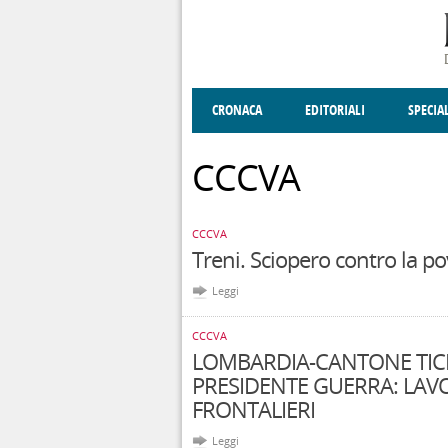
Salta al contenuto principale
CRONACA
EDITORIALI
SPECIA
SOCIETÀ
ENOGASTRONOMIA
COSTUME
DONNE DI VALT
ECONOMI
CCCVA
CCCVA
Treni. Sciopero contro la po
Leggi
CCCVA
LOMBARDIA-CANTONE TIC
PRESIDENTE GUERRA: LAV
FRONTALIERI
Leggi