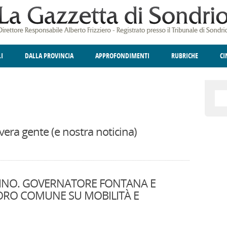
LI
DALLA PROVINCIA
APPROFONDIMENTI
RUBRICHE
C
ELLINA
A
GIUSTIZIA
DEGNO DI NOTA
TERRITORIO
ANGOLO DELLE IDEE
CULTURA E SPETTACOLI
FATTI DELLO SPI
POLIT
vera gente (e nostra noticina)
INO. GOVERNATORE FONTANA E
ORO COMUNE SU MOBILITÀ E