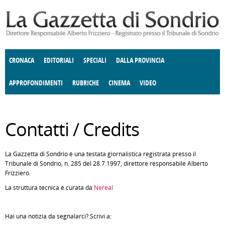
Salta al contenuto principale
CRONACA
EDITORIALI
SPECIALI
DALLA PROVINCIA
APPROFONDIMENTI
RUBRICHE
CINEMA
VIDEO
SOCIETÀ
ENOGASTRONOMIA
COSTUME
DONNE DI VALTELLINA
ECONOMIA
GIUSTIZIA
DEGNO DI NOTA
TERRITORIO
CULTURA
ANGOLO
Contatti / Credits
E SPETTACOLI
DELLE IDEE
FATTI DELLO SPIRITO
POLITICA
CCCVA
La Gazzetta di Sondrio è una testata giornalistica registrata presso il
Tribunale di Sondrio, n. 285 del 28.7.1997, direttore responsabile Alberto
Frizziero.
La struttura tecnica è curata da
Nereal
Hai una notizia da segnalarci? Scrivi a: