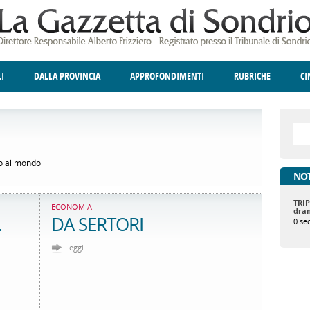
LI
DALLA PROVINCIA
APPROFONDIMENTI
RUBRICHE
C
ELLINA
A
GIUSTIZIA
DEGNO DI NOTA
TERRITORIO
ANGOLO DELLE IDEE
CULTURA E SPETTACOLI
FATTI DELLO SPI
POLIT
co al mondo
NOT
TRIP
ECONOMIA
dra
.
DA SERTORI
0 se
Leggi