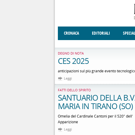
Salta al contenuto principale
CRONACA
EDITORIALI
SPECIA
SOCIETÀ
ENOGASTRONOMIA
COSTUME
DONNE DI VALT
ECONOMI
DEGNO DI NOTA
CES 2025
anticipazioni sul più grande evento tecnologi
Leggi
FATTI DELLO SPIRITO
SANTUARIO DELLA B.V
MARIA IN TIRANO (SO)
Omelia del Cardinale Cantoni per il 520° dell'
Apparizione
Leggi