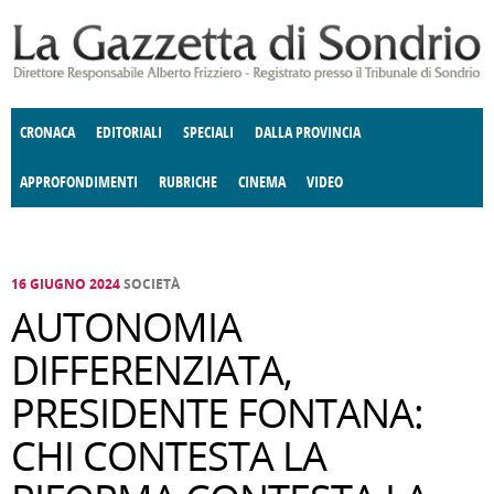
Salta al contenuto principale
CRONACA
EDITORIALI
SPECIALI
DALLA PROVINCIA
APPROFONDIMENTI
RUBRICHE
CINEMA
VIDEO
SOCIETÀ
ENOGASTRONOMIA
COSTUME
DONNE DI VALTELLINA
ECONOMIA
GIUSTIZIA
DEGNO DI NOTA
TERRITORIO
CULTURA
ANGOLO
E SPETTACOLI
DELLE IDEE
FATTI DELLO SPIRITO
POLITICA
CCCVA
16 GIUGNO 2024
SOCIETÀ
AUTONOMIA
DIFFERENZIATA,
PRESIDENTE FONTANA:
CHI CONTESTA LA