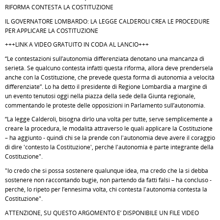
RIFORMA CONTESTA LA COSTITUZIONE
IL GOVERNATORE LOMBARDO: LA LEGGE CALDEROLI CREA LE PROCEDURE
PER APPLICARE LA COSTITUZIONE
+++LINK A VIDEO GRATUITO IN CODA AL LANCIO+++
“Le contestazioni sull’autonomia differenziata denotano una mancanza di
serietà. Se qualcuno contesta infatti questa riforma, allora deve prendersela
anche con la Costituzione, che prevede questa forma di autonomia a velocità
differenziate”. Lo ha detto il presidente di Regione Lombardia a margine di
un evento tenutosi oggi nella piazza della sede della Giunta regionale,
commentando le proteste delle opposizioni in Parlamento sull’autonomia.
“La legge Calderoli, bisogna dirlo una volta per tutte, serve semplicemente a
creare la procedura, le modalità attraverso le quali applicare la Costituzione
– ha aggiunto - quindi chi se la prende con l'autonomia deve avere il coraggio
di dire 'contesto la Costituzione', perché l'autonomia è parte integrante della
Costituzione".
"Io credo che si possa sostenere qualunque idea, ma credo che la si debba
sostenere non raccontando bugie, non partendo da fatti falsi – ha concluso -
perché, lo ripeto per l’ennesima volta, chi contesta l'autonomia contesta la
Costituzione".
ATTENZIONE, SU QUESTO ARGOMENTO E’ DISPONIBILE UN FILE VIDEO