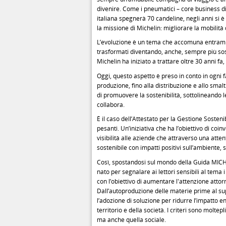
divenire. Come i pneumatici – core business d
italiana spegnerà 70 candeline, negli anni si è
la missione di Michelin: migliorare la mobilità
L’evoluzione è un tema che accomuna entramb
trasformati diventando, anche, sempre più so
Michelin ha iniziato a trattare oltre 30 anni f
Oggi, questo aspetto è preso in conto in ogni 
produzione, fino alla distribuzione e allo smalt
di promuovere la sostenibilità, sottolineando l
collabora.
È il caso dell’Attestato per la Gestione Sosteni
pesanti. Un’iniziativa che ha l’obiettivo di coi
visibilità alle aziende che attraverso una att
sostenibile con impatti positivi sull’ambiente, s
Così, spostandosi sul mondo della Guida MICH
nato per segnalare ai lettori sensibili al tema i
con l’obiettivo di aumentare l'attenzione attor
Dall’autoproduzione delle materie prime al sup
l’adozione di soluzione per ridurre l’impatto e
territorio e della società. I criteri sono molte
ma anche quella sociale.