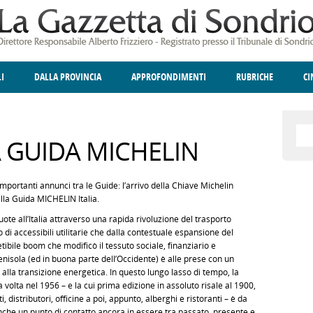
LI
DALLA PROVINCIA
APPROFONDIMENTI
RUBRICHE
C
ELLINA
A
GIUSTIZIA
DEGNO DI NOTA
TERRITORIO
ANGOLO DELLE IDEE
CULTURA E SPETTACOLI
FATTI DELLO SPI
POLIT
A GUIDA MICHELIN
mportanti annunci tra le Guide: l’arrivo della Chiave Michelin
ella Guida MICHELIN Italia.
uote all’Italia attraverso una rapida rivoluzione del trasporto
to di accessibili utilitarie che dalla contestuale espansione del
tibile boom che modificò il tessuto sociale, finanziario e
enisola (ed in buona parte dell’Occidente) è alle prese con un
lla transizione energetica. In questo lungo lasso di tempo, la
volta nel 1956 – e la cui prima edizione in assoluto risale al 1900,
distributori, officine a poi, appunto, alberghi e ristoranti – è da
che un punto di contatto ancora in essere tra passato, presente e