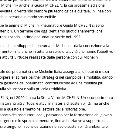
i Michelin – anche la Guida MICHELIN, la cui prossima edizione
 evoluta, diventando sempre più tecnologica e digitale, in linea con
 delle persone in modo sostenibile.
e le anime di Michelin. Pneumatici e Guida MICHELIN si sono
stenibili. Un termine che oggi sentiamo quotidianamente, che
a, realizzando il primo pneumatico verde nel 1992.
fase dello sviluppo dei pneumatici Michelin – dalla concezione alla
imento – ma anche in tutta una serie di attività che hanno l’obiettivo
e attività virtuose realizzate dalle persone con cui Michelin
bile dei pneumatici che Michelin Italia assegna alle flotte di mezzi
nvolgere e ispirare partner strategici nel campo della mobilità, dando
enta gestione dei pneumatici contribuiscono ad una mobilità più
ulla sicurezza e sulla propria redditività.
ELIN, nel 2020 è nata la Stella Verde MICHELIN. Un riconoscimento
 ristoranti più virtuosi e attivi in materia di sostenibilità, ma anche
no a questo elemento nel settore della ristorazione.
porto dei produttori locali, passando per la formazione dei giovani,
nergetico e lo spreco alimentare, fino ad iniziative a supporto del
plici e tengono in considerazione non solo sostenibilità ambientale,