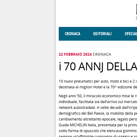
Salta al contenuto principale
CRONACA
EDITORIALI
SPECIA
SOCIETÀ
ENOGASTRONOMIA
COSTUME
DONNE DI VALT
ECONOMI
22 FEBBRAIO 2024
CRONACA
i 70 ANNJ DELL
10 nuovi pneumatici per auto, moto e bici e 2 i
destinata ai migliori Hotel e la 70^ edizione d
Negli anni ’50, il miracolo economico mise le r
individuale, facilitata sia dall’arrivo sul merca
network autostradale. A sette decadi dall’irripe
demografico del Bel Paese, la mobilità della p
cambiamento altrettanto epocale, legato però a
Guida MICHELIN Italia, presentata per la prima 
sotto forma di opuscolo che elencava gommisti, 
sempre un’affidabile compagna di viaggio e an