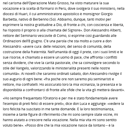
nel carisma dell’Operazione Mato Grosso, ha visto maturare la sua
vocazione e la scelta di formarsi in Perù, dove svolgerà il suo ministero, nella
diocesi di Huarì, il cui amministratore apostolico è monsignor Giorgio
Barbetta, nativo di Berbenno (So). Abbiamo, dunque, tanti motivi per
esprimere la nostra gratitudine a Dio, di fronte a chi, con coscienza e libertà,
ha risposto il proprio sì alla chiamata del Signore». Don Alessandro Alberti,
rettore del Seminario vescovile di Como, si esprime così guardando alle
Ordinazioni dell’8 giugno. C’è una parola che sta molto a cuore a don
Alessandro: «avere cura: delle relazioni, del senso di comunità, della
costruzione della fraternità. Nell’umanità di oggi il prete, con i suoi limiti e le
sue risorse, è chiamato a essere un uomo di pace, che affronta i conflitti
senza dividere, che vive la carità pastorale, che sa coinvolgere secondo lo
stile del Vangelo, valorizzando le ministerialità presenti nelle nostre
comunità». Ai novelli che saranno ordinati sabato, don Alessandro rivolge il
suo augurio di ogni bene: «fra poche ore non saremo più seminaristi e
rettore, ma confratelli. Ho assicurato loro la mia vicinanza, la presenza e la
disponibilità a confrontarci di fronte alle sfide che la vita gli metterà davanti».
«Ho sempre frequentato l’Oratorio e per me è stato fondamentale avere
l’esempio di preti felici di essere preti», dice don Luca e aggiunge: «vedere la
loro felicità ha suscitato in me tante domande. E la loro testimonianza,
insieme a tante figure di riferimento che mi sono sempre state vicine, mi
hanno aiutato a crescere nella vocazione. Nella mia vita mi sono sentito
voluto bene». «Posso dire che la mia vocazione nasce da lontano – è la