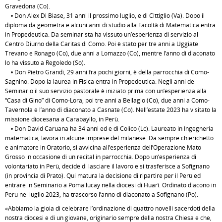
Gravedona (Co).
• Don Alex Di Biase, 31 anni il prossimo luglio, è di Cittiglio (Va). Dopo il
diploma da geometra e alcuni anni di studio alla Facoltà di Matematica entra
in Propedeutica. Da seminarista ha vissuto un’esperienza di servizio al
Centro Diurno della Caritas di Como. Poi è stato per tre anni a Uggiate
Trevano e Ronago (Co), due anni a Lomazzo (Co), mentre l’anno di diaconato
lo ha vissuto a Regoledo (So).
• Don Pietro Grandi, 29 anni fra pochi giorni, è della parrocchia di Como-
Sagnino. Dopo la laurea in Fisica entra in Propedeutica. Negli anni del
Seminario il suo servizio pastorale è iniziato prima con un’esperienza alla
“Casa di Gino” di Como-Lora, poi tre anni a Bellagio (Co), due anni a Como-
Tavernola e l’anno di diaconato a Casnate (Co). Nell’estate 2023 ha visitato la
missione diocesana a Carabayllo, in Perù.
• Don David Caruana ha 34 anni ed è di Colico (Lc). Laureato in Ingegneria
matematica, lavora in alcune imprese del milanese. Da sempre chierichetto
e animatore in Oratorio, si avvicina all’esperienza dell’Operazione Mato
Grosso in occasione di un recital in parrocchia. Dopo un’esperienza di
volontariato in Perù, decide di lasciare il lavoro e si trasferisce a Sofignano
(in provincia di Prato). Qui matura la decisione di ripartire per il Perù ed
entrare in Seminario a Pomallucay nella diocesi di Huarì. Ordinato diacono in
Perù nel luglio 2023, ha trascorso l’anno di diaconato a Sofignano (Po).
«Abbiamo la gioia di celebrare l’ordinazione di quattro novelli sacerdoti della
nostra diocesi e di un giovane, originario sempre della nostra Chiesa e che,