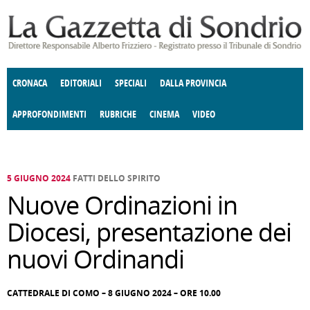
Salta al contenuto principale
CRONACA
EDITORIALI
SPECIALI
DALLA PROVINCIA
APPROFONDIMENTI
RUBRICHE
CINEMA
VIDEO
SOCIETÀ
ENOGASTRONOMIA
COSTUME
DONNE DI VALTELLINA
ECONOMIA
GIUSTIZIA
DEGNO DI NOTA
TERRITORIO
CULTURA
ANGOLO
E SPETTACOLI
DELLE IDEE
FATTI DELLO SPIRITO
POLITICA
CCCVA
5 GIUGNO 2024
FATTI DELLO SPIRITO
Nuove Ordinazioni in
Diocesi, presentazione dei
nuovi Ordinandi
CATTEDRALE DI COMO – 8 GIUGNO 2024 – ORE 10.00