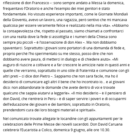
riflessione di don Francesco –: sono sempre andato a Messa la domenica,
frequentavo l’Oratorio e anche l’esempio dei miei genitori è stato
fondamentale. Ho vissuto esperienze importanti, come le Giornate Mondiali
della Gioventù, avevo un lavoro, una ragazza, però sentivo che mi mancava
qualcosa per essere veramente felice e realizzato nella mia vita». «Abbiamo
la consapevolezza che, rispetto al passato, siamo chiamati a confrontarci
con una realtà dove la fede si assottiglia e i numeri della Chiesa sono
sempre più piccoli – è l’osservazione di don Alex –. Ma non dobbiamo
spaventarci. Soprattutto i giovani sono portatori di una domanda di fede e,
proprio perché l’ho sperimentato su me stesso, posso dire che non
dobbiamo avere paura, di metterci in dialogo e di chiedere aiuto». «Mi
auguro di riuscire a coltivare e a far crescere le amicizie nate in questi anni e
quelle che verranno, soprattutto in uno stile di fraternità e comunione con gli
altri preti – ci dice don Pietro –. Sappiamo che non sarà facile, ma ho il
desiderio di comunicare agli altri il bene che ho incontrato io… e ai giovani
dico: non abbandonate le domande che avete dentro di voi e trovate
qualcuno che sappia aiutarvi a leggerle». «Il mio desiderio – è il pensiero di
don David, che rientrerà in Perù – è di saper servire i poveri e di occuparmi
dell’educazione dei giovani e dei bambini, soprattutto in Oratorio,
prendendomi cura dei loro bisogni materiali e spirituali».
Nel comunicato trovate allegate le locandine con gli appuntamenti per le
celebrazioni delle Prime Messe dei novelli sacerdoti. Don David Caruana
celebrerà l’Eucaristia a Colico, domenica 9 giugno, alle ore 10.30.