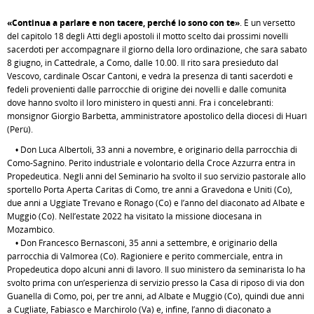
«Continua a parlare e non tacere, perché io sono con te»
. È un versetto
del capitolo 18 degli Atti degli apostoli il motto scelto dai prossimi novelli
sacerdoti per accompagnare il giorno della loro ordinazione, che sarà sabato
8 giugno, in Cattedrale, a Como, dalle 10.00. Il rito sarà presieduto dal
Vescovo, cardinale Oscar Cantoni, e vedrà la presenza di tanti sacerdoti e
fedeli provenienti dalle parrocchie di origine dei novelli e dalle comunità
dove hanno svolto il loro ministero in questi anni. Fra i concelebranti:
monsignor Giorgio Barbetta, amministratore apostolico della diocesi di Huarì
(Perù).
• Don Luca Albertoli, 33 anni a novembre, è originario della parrocchia di
Como-Sagnino. Perito industriale e volontario della Croce Azzurra entra in
Propedeutica. Negli anni del Seminario ha svolto il suo servizio pastorale allo
sportello Porta Aperta Caritas di Como, tre anni a Gravedona e Uniti (Co),
due anni a Uggiate Trevano e Ronago (Co) e l’anno del diaconato ad Albate e
Muggiò (Co). Nell’estate 2022 ha visitato la missione diocesana in
Mozambico.
• Don Francesco Bernasconi, 35 anni a settembre, è originario della
parrocchia di Valmorea (Co). Ragioniere e perito commerciale, entra in
Propedeutica dopo alcuni anni di lavoro. Il suo ministero da seminarista lo ha
svolto prima con un’esperienza di servizio presso la Casa di riposo di via don
Guanella di Como, poi, per tre anni, ad Albate e Muggiò (Co), quindi due anni
a Cugliate, Fabiasco e Marchirolo (Va) e, infine, l’anno di diaconato a