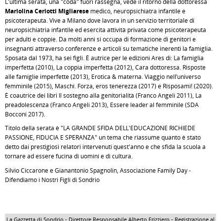
L'ultima serata, una "coda" fuori rassegna, vede il ritorno della dottoressa
Mariolina Ceriotti Migliarese
medico, neuropsichiatra infantile e
psicoterapeuta. Vive a Milano dove lavora in un servizio territoriale di
neuropsichiatria infantile ed esercita attività privata come psicoterapeuta
per adulti e coppie. Da molti anni si occupa di formazione di genitori e
insegnanti attraverso conferenze e articoli su tematiche inerenti la famiglia.
Sposata dal 1973, ha sei figli. È autrice per le edizioni Ares di: La famiglia
imperfetta (2010), La coppia imperfetta (2012), Cara dottoressa. Risposte
alle famiglie imperfette (2013), Erotica & materna. Viaggio nell’universo
femminile (2015), Maschi. Forza, eros tenerezza (2017) e Risposami! (2020).
È coautrice dei libri Il sostegno alla genitorialità (Franco Angeli 2011), La
preadolescenza (Franco Angeli 2013), Essere leader al femminile (SDA
Bocconi 2017).
Titolo della serata è "LA GRANDE SFIDA DELL'EDUCAZIONE RICHIEDE
PASSIONE, FIDUCIA E SPERANZA" un tema che riassume quanto è stato
detto dai prestigiosi relatori intervenuti quest'anno e che sfida la scuola a
tornare ad essere fucina di uomini e di cultura.
Silvio Ciccarone e Gianantonio Spagnolin, Associazione Family Day -
Difendiamo i Nostri Figli di Sondrio
La Gazzetta di Sondrio - Direttore Responsabile Alberto Frizziero - Registrazione al