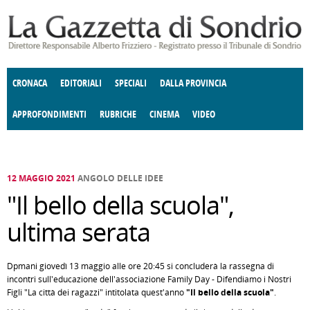
Salta al contenuto principale
CRONACA
EDITORIALI
SPECIALI
DALLA PROVINCIA
APPROFONDIMENTI
RUBRICHE
CINEMA
VIDEO
SOCIETÀ
ENOGASTRONOMIA
COSTUME
DONNE DI VALTELLINA
ECONOMIA
GIUSTIZIA
DEGNO DI NOTA
TERRITORIO
CULTURA
ANGOLO
E SPETTACOLI
DELLE IDEE
FATTI DELLO SPIRITO
POLITICA
CCCVA
12 MAGGIO 2021
ANGOLO DELLE IDEE
"Il bello della scuola",
ultima serata
Dpmani giovedì 13 maggio alle ore 20:45 si concluderà la rassegna di
incontri sull'educazione dell'associazione Family Day - Difendiamo i Nostri
Figli "La città dei ragazzi" intitolata quest'anno
"Il bello della scuola"
.