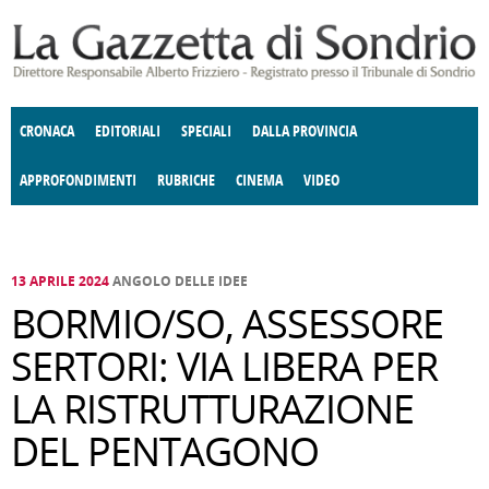
Salta al contenuto principale
CRONACA
EDITORIALI
SPECIALI
DALLA PROVINCIA
APPROFONDIMENTI
RUBRICHE
CINEMA
VIDEO
SOCIETÀ
ENOGASTRONOMIA
COSTUME
DONNE DI VALTELLINA
ECONOMIA
GIUSTIZIA
DEGNO DI NOTA
TERRITORIO
CULTURA
ANGOLO
E SPETTACOLI
DELLE IDEE
FATTI DELLO SPIRITO
POLITICA
CCCVA
13 APRILE 2024
ANGOLO DELLE IDEE
BORMIO/SO, ASSESSORE
SERTORI: VIA LIBERA PER
LA RISTRUTTURAZIONE
DEL PENTAGONO