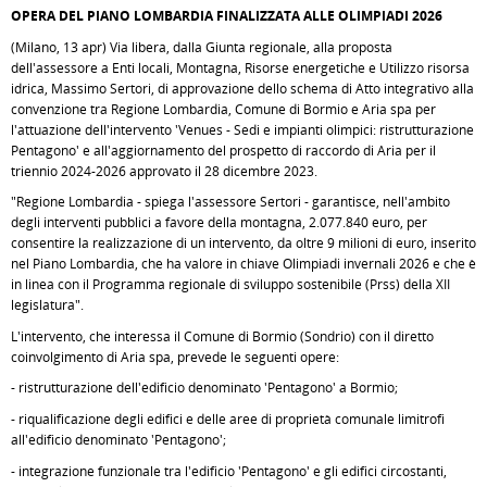
OPERA DEL PIANO LOMBARDIA FINALIZZATA ALLE OLIMPIADI 2026
(Milano, 13 apr) Via libera, dalla Giunta regionale, alla proposta
dell'assessore a Enti locali, Montagna, Risorse energetiche e Utilizzo risorsa
idrica, Massimo Sertori, di approvazione dello schema di Atto integrativo alla
convenzione tra Regione Lombardia, Comune di Bormio e Aria spa per
l'attuazione dell'intervento 'Venues - Sedi e impianti olimpici: ristrutturazione
Pentagono' e all'aggiornamento del prospetto di raccordo di Aria per il
triennio 2024-2026 approvato il 28 dicembre 2023.
"Regione Lombardia - spiega l'assessore Sertori - garantisce, nell'ambito
degli interventi pubblici a favore della montagna, 2.077.840 euro, per
consentire la realizzazione di un intervento, da oltre 9 milioni di euro, inserito
nel Piano Lombardia, che ha valore in chiave Olimpiadi invernali 2026 e che è
in linea con il Programma regionale di sviluppo sostenibile (Prss) della XII
legislatura".
L'intervento, che interessa il Comune di Bormio (Sondrio) con il diretto
coinvolgimento di Aria spa, prevede le seguenti opere:
- ristrutturazione dell'edificio denominato 'Pentagono' a Bormio;
- riqualificazione degli edifici e delle aree di proprietà comunale limitrofi
all'edificio denominato 'Pentagono';
- integrazione funzionale tra l'edificio 'Pentagono' e gli edifici circostanti,