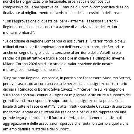
nonché la riorganizzazione funzionale, urbanistica e compositiva
complessiva dell'area sportiva del Comune di Bormio, comprensiva di azioni
finalizzate al miglioramento della visibilità e dell'accessibilità dell'area.
"Con l'approvazione di questa delibera - afferma l'assessore Sertori -
Regione continua la sua concreta azione di valorizzazione dei territori
montani lombardi".
"La decisione di Regione Lombardia di assicurare gli ulteriori fondi, oltre 2
milioni di euro, per il completamento dell'intervento - conclude Sertori - è
anche un segno tangibile dell'attenzione al territorio della Valtellina e a
renderlo il più attrattivo e fruibile possibile in chiave sia Olimpiadi invernali
Milano-Cortina 2026 sia di turismo e di valorizzazione delle nostre
meravigliose montagne lombarde".
“Ringraziamo Regione Lombardia, in particolare l’assessore Massimo Sertori,
per aver ascoltato ancora una volta le necessità e le esigenze del territorio -
dichiara il Sindaco di Bormio Silvia Cavazzi -. “Intervenire sul Pentagono e
sulla zona sportiva - continua - significa migliorare le strutture a supporto dei
grandi eventi, ma rispondere soprattutto alle esigenze della popolazione
locale di tutte le fasce di età”. “Si tratta infatti - conclude Cavazzi - di una zona
molto frequentata ed utilizzata dai residenti e per questo rappresenta una
grande legacy olimpica per il futuro a servizio delle numerose attività di
aggregazione e delle associazioni sportive che ruotano attorno a quella che
amiamo definire "Cittadella dello Sport".