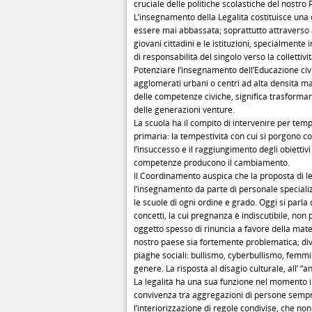
cruciale delle politiche scolastiche del nostro 
L’insegnamento della Legalità costituisce una 
essere mai abbassata; soprattutto attraverso at
giovani cittadini e le istituzioni, specialmente
di responsabilità del singolo verso la collettivit
Potenziare l’insegnamento dell’Educazione civi
agglomerati urbani o centri ad alta densità mal
delle competenze civiche, significa trasforma
delle generazioni venture.
La scuola ha il compito di intervenire per temp
primaria: la tempestività con cui si porgono co
l’insuccesso e il raggiungimento degli obietti
competenze producono il cambiamento.
Il Coordinamento auspica che la proposta di l
l’insegnamento da parte di personale specializz
le scuole di ogni ordine e grado. Oggi si parla de
concetti, la cui pregnanza è indiscutibile, non
oggetto spesso di rinuncia a favore della mate
nostro paese sia fortemente problematica; div
piaghe sociali: bullismo, cyberbullismo, femmi
genere. La risposta al disagio culturale, all’ 
La legalità ha una sua funzione nel momento in 
convivenza tra aggregazioni di persone semp
l’interiorizzazione di regole condivise, che no