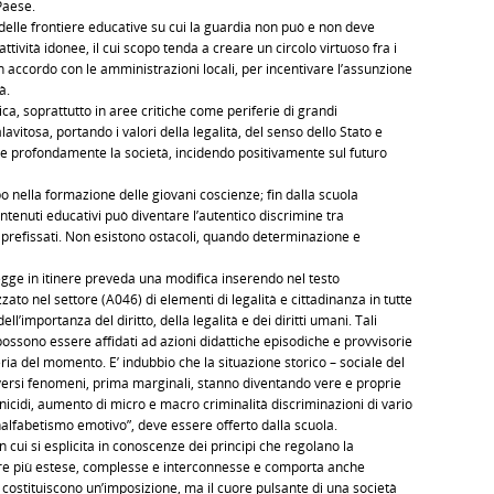
Paese.
delle frontiere educative su cui la guardia non può e non deve
tività idonee, il cui scopo tenda a creare un circolo virtuoso fra i
 in accordo con le amministrazioni locali, per incentivare l’assunzione
à.
ca, soprattutto in aree critiche come periferie di grandi
avitosa, portando i valori della legalità, del senso dello Stato e
re profondamente la società, incidendo positivamente sul futuro
o nella formazione delle giovani coscienze; fin dalla scuola
ntenuti educativi può diventare l’autentico discrimine tra
vi prefissati. Non esistono ostacoli, quando determinazione e
egge in itinere preveda una modifica inserendo nel testo
ato nel settore (A046) di elementi di legalità e cittadinanza in tutte
ll’importanza del diritto, della legalità e dei diritti umani. Tali
 possono essere affidati ad azioni didattiche episodiche e provvisorie
ria del momento. E’ indubbio che la situazione storico – sociale del
ersi fenomeni, prima marginali, stanno diventando vere e proprie
nicidi, aumento di micro e macro criminalità discriminazioni di vario
“analfabetismo emotivo”, deve essere offerto dalla scuola.
cui si esplicita in conoscenze dei principi che regolano la
re più estese, complesse e interconnesse e comporta anche
n costituiscono un’imposizione, ma il cuore pulsante di una società