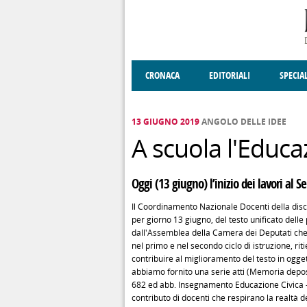
Salta al contenuto principale
CRONACA
EDITORIALI
SPECIA
SOCIETÀ
ENOGASTRONOMIA
COSTUME
DONNE DI VALT
ECONOMI
13 GIUGNO 2019
ANGOLO DELLE IDEE
A scuola l'Educa
Oggi (13 giugno) l’inizio dei lavori al 
Il Coordinamento Nazionale Docenti della discipl
per giorno 13 giugno, del testo unificato dell
dall'Assemblea della Camera dei Deputati che
nel primo e nel secondo ciclo di istruzione, 
contribuire al miglioramento del testo in ogget
abbiamo fornito una serie atti (Memoria dep
682 ed abb. Insegnamento Educazione Civica - 0
contributo di docenti che respirano la realtà