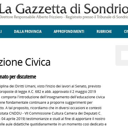
LI
DALLA PROVINCIA
APPROFONDIMENTI
RUBRICHE
C
ELLINA
A
GIUSTIZIA
DEGNO DI NOTA
TERRITORIO
ANGOLO DELLE IDEE
CULTURA E SPETTACOLI
FATTI DELLO SPI
POLIT
zione Civica
Senato per discuterne
ina dei Diritti Umani, visto l’inizio dei lavori al Senato, previsto
e proposte di legge A.C. 682 e abb. approvato il 2 maggio 2019
 comporta l'introduzione dell'insegnamento dell'educazione civica
ritiene fondamentale continuare a proporre suggerimenti per
to. A tal proposito, ricordiamo che in diversi occasioni e contesti
ositata CNDDU - VII Commissione Cultura Camera dei Deputati C.
4 aprile 2019) testimonianze e studi al fine di apportare il nostro
 delle aule didattiche quotidianamente in un momento così dedicato e