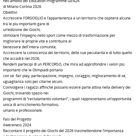
nell'ambito del Education Programme GEN26
di Milano Cortina 2026.
Obiettivi:
Accrescere l’ORGOGLIO e l’appartenenza a un territorio che ospiterà alcune
tra le più importanti gare di
un’edizione dei Giochi;
stimolare l’impegno nello sport come mezzo di trasformazione per
migliorare le proprie vite e contribuire al
benessere dell'intera comunità;
Accrescere la conoscenza del territorio, delle sue peculiarità e di tutto quello
che accadrà nel 2026;
Renderli partecipi di un PERCORSO, che mira ad approfondire i valori più
importanti che le Olimpiadi portano
con sé: fair play, partecipazione, impegno, coraggio, miglioramento di sé,
uguaglianza solo per citarne alcuni;
Coinvolgere i ragazzi affinché possano essere parte attiva nella delivery dei
Giochi, trovando spazio nei
programmi di “reclutamento volontari”, i quali rappresentano un’opportunità
unica di arricchimento formativo,
umano e professionale.
Fasi del Progetto
Awereness 2024
Raccontare il progetto dei Giochi del 2026 trasmettendone l’importanza