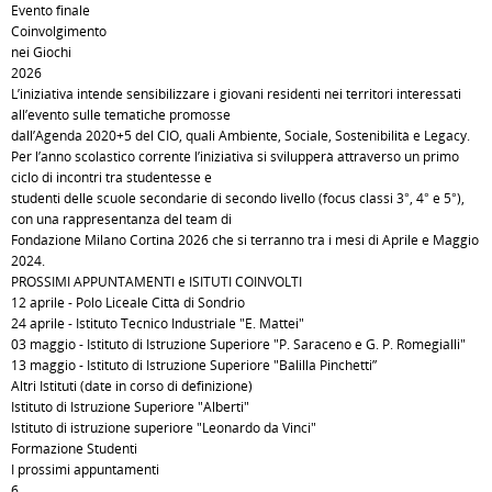
Evento finale
Coinvolgimento
nei Giochi
2026
L’iniziativa intende sensibilizzare i giovani residenti nei territori interessati
all’evento sulle tematiche promosse
dall’Agenda 2020+5 del CIO, quali Ambiente, Sociale, Sostenibilità e Legacy.
Per l’anno scolastico corrente l’iniziativa si svilupperà attraverso un primo
ciclo di incontri tra studentesse e
studenti delle scuole secondarie di secondo livello (focus classi 3°, 4° e 5°),
con una rappresentanza del team di
Fondazione Milano Cortina 2026 che si terranno tra i mesi di Aprile e Maggio
2024.
PROSSIMI APPUNTAMENTI e ISITUTI COINVOLTI
12 aprile - Polo Liceale Città di Sondrio
24 aprile - Istituto Tecnico Industriale "E. Mattei"
03 maggio - Istituto di Istruzione Superiore "P. Saraceno e G. P. Romegialli"
13 maggio - Istituto di Istruzione Superiore "Balilla Pinchetti”
Altri Istituti (date in corso di definizione)
Istituto di Istruzione Superiore "Alberti"
Istituto di istruzione superiore "Leonardo da Vinci"
Formazione Studenti
I prossimi appuntamenti
6