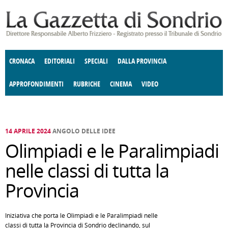
Salta al contenuto principale
CRONACA
EDITORIALI
SPECIALI
DALLA PROVINCIA
APPROFONDIMENTI
RUBRICHE
CINEMA
VIDEO
SOCIETÀ
ENOGASTRONOMIA
COSTUME
DONNE DI VALTELLINA
ECONOMIA
GIUSTIZIA
DEGNO DI NOTA
TERRITORIO
CULTURA
ANGOLO
E SPETTACOLI
DELLE IDEE
FATTI DELLO SPIRITO
POLITICA
CCCVA
14 APRILE 2024
ANGOLO DELLE IDEE
Olimpiadi e le Paralimpiadi
nelle classi di tutta la
Provincia
Iniziativa che porta le Olimpiadi e le Paralimpiadi nelle
classi di tutta la Provincia di Sondrio declinando, sul