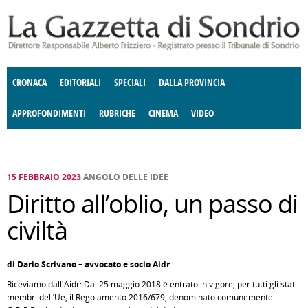
Salta al contenuto principale
CRONACA
EDITORIALI
SPECIALI
DALLA PROVINCIA
APPROFONDIMENTI
RUBRICHE
CINEMA
VIDEO
SOCIETÀ
ENOGASTRONOMIA
COSTUME
DONNE DI VALTELLINA
ECONOMIA
GIUSTIZIA
DEGNO DI NOTA
TERRITORIO
CULTURA
ANGOLO
E SPETTACOLI
DELLE IDEE
FATTI DELLO SPIRITO
POLITICA
CCCVA
15 FEBBRAIO 2023
ANGOLO DELLE IDEE
Diritto all’oblio, un passo di
civiltà
di Dario Scrivano – avvocato e socio Aidr
Riceviamo dall'Aidr: Dal 25 maggio 2018 è entrato in vigore, per tutti gli stati
membri dell’Ue, il Regolamento 2016/679, denominato comunemente