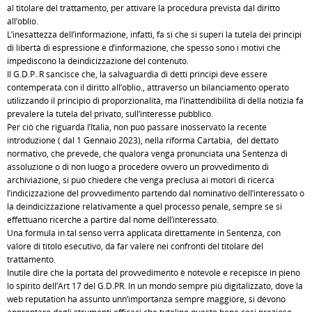
al titolare del trattamento, per attivare la procedura prevista dal diritto
all’oblio.
L’inesattezza dell’informazione, infatti, fa si che si superi la tutela dei principi
di libertà di espressione e d’informazione, che spesso sono i motivi che
impediscono la deindicizzazione del contenuto.
Il G.D.P..R sancisce che, la salvaguardia di detti principi deve essere
contemperata con il diritto all’oblio., attraverso un bilanciamento operato
utilizzando il principio di proporzionalità, ma l’inattendibilità di della notizia fa
prevalere la tutela del privato, sull’interesse pubblico.
Per ciò che riguarda l’Italia, non può passare inosservato la recente
introduzione ( dal 1 Gennaio 2023), nella riforma Cartabia, del dettato
normativo, che prevede, che qualora venga pronunciata una Sentenza di
assoluzione o di non luogo a procedere ovvero un provvedimento di
archiviazione, si può chiedere che venga preclusa ai motori di ricerca
l’indicizzazione del provvedimento partendo dal nominativo dell’interessato o
la deindicizzazione relativamente a quel processo penale, sempre se si
effettuano ricerche a partire dal nome dell’interessato.
Una formula in tal senso verrà applicata direttamente in Sentenza, con
valore di titolo esecutivo, da far valere nei confronti del titolare del
trattamento.
Inutile dire che la portata del provvedimento è notevole e recepisce in pieno
lo spirito dell’Art 17 del G.D.PR. In un mondo sempre più digitalizzato, dove la
web reputation ha assunto unn’importanza sempre maggiore, si devono