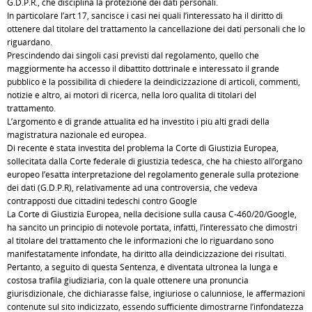
G.D.P.R., che disciplina la protezione dei dati personali.
In particolare l’art 17, sancisce i casi nei quali l’interessato ha il diritto di
ottenere dal titolare del trattamento la cancellazione dei dati personali che lo
riguardano.
Prescindendo dai singoli casi previsti dal regolamento, quello che
maggiormente ha accesso il dibattito dottrinale e interessato il grande
pubblico è la possibilità di chiedere la deindicizzazione di articoli, commenti,
notizie e altro, ai motori di ricerca, nella loro qualità di titolari del
trattamento.
L’argomento è di grande attualità ed ha investito i più alti gradi della
magistratura nazionale ed europea.
Di recente è stata investita del problema la Corte di Giustizia Europea,
sollecitata dalla Corte federale di giustizia tedesca, che ha chiesto all’organo
europeo l’esatta interpretazione del regolamento generale sulla protezione
dei dati (G.D.P.R), relativamente ad una controversia, che vedeva
contrapposti due cittadini tedeschi contro Google
La Corte di Giustizia Europea, nella decisione sulla causa C-460/20/Google,
ha sancito un principio di notevole portata, infatti, l’interessato che dimostri
al titolare del trattamento che le informazioni che lo riguardano sono
manifestatamente infondate, ha diritto alla deindicizzazione dei risultati.
Pertanto, a seguito di questa Sentenza, è diventata ultronea la lunga e
costosa trafila giudiziaria, con la quale ottenere una pronuncia
giurisdizionale, che dichiarasse false, ingiuriose o calunniose, le affermazioni
contenute sul sito indicizzato, essendo sufficiente dimostrarne l’infondatezza