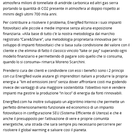
atmosfera milioni di tonnellate di anidride carbonica ed altri gas serra
portando la quantità di CO2 presente in atmosfera al doppio rispetto ai
minimi degli ultimi 700 mila anni.
Per contribuire a risolvere il problema, EnergRed fornisce i suoi impianti
fotovoltaici alle piccole e medie imprese senza alcuna esposizione
finanziaria. «Alla base di tutto c’è la nostra metodologia dal marchio
registrato “Care&Share”, una metodologia proprietaria innovativa per lo
sviluppo di impianti fotovoltaici che si basa sulla condivisione del valore con il
cliente e che elimina di fatto il classico vincolo “take or pay” superando ogni
modello finanziario e permettendo di pagare solo quello che si consuma,
quando lo si consuma» rimarca Moreno Scarchini.
Prendersi cura dei clienti e condividere con essi i benefici sono i 2 principi
con cui EnergRed vuole aiutare gli imprenditori italiani a produrre la propria
energia a "km ed emissioni zero” senza dover affrontare costi ma godendo
invece dei vantaggi di una maggiore sostenibilità: l’obiettivo non è vendere
impianti ma gestire la produzione “in loco” di energia da fonti rinnovabili.
EnergRed.com ha inoltre sviluppato un algoritmo interno che permette un
perfetto dimensionamento funzionale ed economico di un impianto
fotovoltaico in configurazione SEU (Sistema Efficiente di Utenza) e che è
anche il presupposto per l’attivazione di vere e proprie comunità
energetiche, una strada che sarà sempre più necessario percorrere per
risolvere il global warming e salvare così il pianeta.