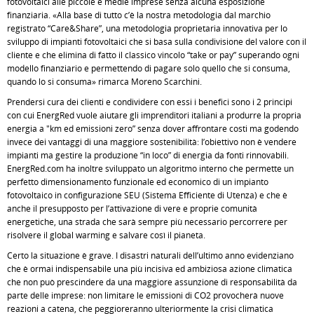
fotovoltaici alle piccole e medie imprese senza alcuna esposizione
finanziaria. «Alla base di tutto c’è la nostra metodologia dal marchio
registrato “Care&Share”, una metodologia proprietaria innovativa per lo
sviluppo di impianti fotovoltaici che si basa sulla condivisione del valore con il
cliente e che elimina di fatto il classico vincolo “take or pay” superando ogni
modello finanziario e permettendo di pagare solo quello che si consuma,
quando lo si consuma» rimarca Moreno Scarchini.
Prendersi cura dei clienti e condividere con essi i benefici sono i 2 principi
con cui EnergRed vuole aiutare gli imprenditori italiani a produrre la propria
energia a "km ed emissioni zero” senza dover affrontare costi ma godendo
invece dei vantaggi di una maggiore sostenibilità: l’obiettivo non è vendere
impianti ma gestire la produzione “in loco” di energia da fonti rinnovabili.
EnergRed.com ha inoltre sviluppato un algoritmo interno che permette un
perfetto dimensionamento funzionale ed economico di un impianto
fotovoltaico in configurazione SEU (Sistema Efficiente di Utenza) e che è
anche il presupposto per l’attivazione di vere e proprie comunità
energetiche, una strada che sarà sempre più necessario percorrere per
risolvere il global warming e salvare così il pianeta.
Certo la situazione è grave. I disastri naturali dell’ultimo anno evidenziano
che è ormai indispensabile una più incisiva ed ambiziosa azione climatica
che non può prescindere da una maggiore assunzione di responsabilità da
parte delle imprese: non limitare le emissioni di CO2 provocherà nuove
reazioni a catena, che peggioreranno ulteriormente la crisi climatica