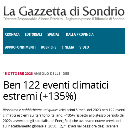
Salta al contenuto principale
CRONACA
EDITORIALI
SPECIALI
DALLA PROVINCIA
APPROFONDIMENTI
RUBRICHE
CINEMA
VIDEO
SOCIETÀ
ENOGASTRONOMIA
COSTUME
DONNE DI VALTELLINA
ECONOMIA
GIUSTIZIA
DEGNO DI NOTA
TERRITORIO
CULTURA
ANGOLO
E SPETTACOLI
DELLE IDEE
FATTI DELLO SPIRITO
POLITICA
CCCVA
15 OTTOBRE 2023
ANGOLO DELLE IDEE
Ben 122 eventi climatici
estremi (+135%)
Riceviamo e pubblichiamo tal quale:
«Nei primi 5 mesi del 2023 ben 122 eventi
climatici estremi sul territorio italiano: +135% rispetto allo stesso periodo del
2022» avvertono gli specialisti di EnergRed, che avanzano nuove previsioni
sul riscaldamento globale al 2050: +2,71 gradi nel peggiore degli scenari