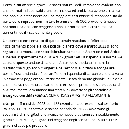
Certo la situazione è grave. I disastri naturali dell’ultimo anno evidenziano
che è ormai indispensabile una più incisiva ed ambiziosa azione climatica
che non può prescindere da una maggiore assunzione di responsabilità da
parte delle imprese: non limitare le emissioni di CO2 provocherà nuove
reazioni a catena, che peggioreranno ulteriormente la crisi climatica
aumentando il riscaldamento globale.
Un esempio emblematico di queste «chain reaction» è l’effetto del
riscaldamento globale ai due poli del pianeta dove a marzo 2022 si sono
registrate temperature record simultaneamente in Antartide e nell’Artico,
superiori rispettivamente di 30 e di 47 gradi Celsius rispetto alla norma. «A
causa di queste ondate di calore in Antartide si è sciolta in mare la
piattaforma di ghiaccio “Conger” e nell’Artico si è iniziato a scongelare il
permafrost, andando a “liberare” enormi quantità di carbonio che una volta
in atmosfera peggiorano ulteriormente il riscaldamento globale, in un ciclo
che — salvo ridurre drasticamente le emissioni prima che sia troppo tardi—
si autoalimenta, diventando inarrestabile» avvertono gli specialisti di
EnergRed.com.EMERGENZA CLIMATICA SEMPRE PIÙ ALLARMANTE
«Nei primi 5 mesi del 2023 ben 122 eventi climatici estremi sul territorio
italiano: +135% rispetto allo stesso periodo del 2022» avvertono gli
specialisti di EnergRed, che avanzano nuove previsioni sul riscaldamento
globale al 2050: +2,71 gradi nel peggiore degli scenari ipotizzati e +1,96
gradi nel caso più probabile.