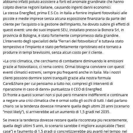
abbiamo infatti potuto assistere a forti ed anomale grandinate che hanno
colpito diverse regioni italiane, causando ingenti danni economici.
La stessa EnergRed, prima E.S.Co. in Italia a fornire impianti fotovoltaici alle
piccole e medie imprese senza alcuna esposizione finanziaria da parte del
cliente per l’acquisto o la gestione dell’impianto, ha dovuto subire gli effetti di
questi eventi: uno dei suoi impianti SEU, installato presso la Bonora Srl, in
provincia di Bologna, è stato fortemente compromesso dalla grandine.
L’intervento degli specialisti della “Ferrari del fotovoltaico” è tuttavia stato
tempestivo e l’impianto è stato perfettamente ripristinato ed è tornato a
produrre in tempi brevissimi, senza alcun costo per il cliente.
«La crisi climatica, che cerchiamo di combattere diminuendo le emissioni
grazie al fotovoltaico, ci rema contro. Ormai bisogna convivere con questi
eventi climatici estremi, sempre più frequenti anche in Italia. Ma i nostri
clienti possono dormire sonni tranquilli grazie alla nostra formula
Care&Share per cui pensiamo a tutto noi, compresi gli interventi di
riparazione in caso di danni» puntualizza il CEO di EnergRed.
Di fronte a questi scenari non si può però rimanere indifferenti e continuare
a negare una crisi climatica che è ormai sotto gli occhi di tutti. I dati parlano
chiaro: se la tendenza dovesse rimanere quella degli ultimi 20 anni (scenario
“most likely”), si arriverebbe ad un aumento di 1,5 gradi nel 2035.
Se invece la tendenza dovesse restare quella riscontrata più recentemente,
quella degli ultimi 5 anni, lo scenario sarebbe il migliore auspicabile (“best
case”) e l’aumento di 1,5 gradi si concretizzerebbe più avanti nel tempo: nel