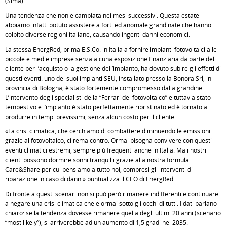
(Sima).
Una tendenza che non è cambiata nei mesi successivi. Questa estate
abbiamo infatti potuto assistere a forti ed anomale grandinate che hanno
colpito diverse regioni italiane, causando ingenti danni economici.
La stessa EnergRed, prima E.S.Co. in Italia a fornire impianti fotovoltaici alle
piccole e medie imprese senza alcuna esposizione finanziaria da parte del
cliente per l’acquisto o la gestione dell’impianto, ha dovuto subire gli effetti di
questi eventi: uno dei suoi impianti SEU, installato presso la Bonora Srl, in
provincia di Bologna, è stato fortemente compromesso dalla grandine.
L’intervento degli specialisti della “Ferrari del fotovoltaico” è tuttavia stato
tempestivo e l’impianto è stato perfettamente ripristinato ed è tornato a
produrre in tempi brevissimi, senza alcun costo per il cliente.
«La crisi climatica, che cerchiamo di combattere diminuendo le emissioni
grazie al fotovoltaico, ci rema contro. Ormai bisogna convivere con questi
eventi climatici estremi, sempre più frequenti anche in Italia. Ma i nostri
clienti possono dormire sonni tranquilli grazie alla nostra formula
Care&Share per cui pensiamo a tutto noi, compresi gli interventi di
riparazione in caso di danni» puntualizza il CEO di EnergRed.
Di fronte a questi scenari non si può però rimanere indifferenti e continuare
a negare una crisi climatica che è ormai sotto gli occhi di tutti. I dati parlano
chiaro: se la tendenza dovesse rimanere quella degli ultimi 20 anni (scenario
“most likely”), si arriverebbe ad un aumento di 1,5 gradi nel 2035.