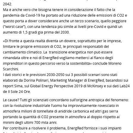
2042.
Ma è anche vero che bisogna tenere in considerazione il fatto che la
pandemia da Covid-19 ha portato ad una riduzione delle emissioni di CO2 e
questo porta a dover considerare anche un terzo scenario, quello peggiore
(“worst case”), con una tendenza più simile ai livelli pre-Covid e quindi un
aumento di 1,5 gradi già prima del 2030.
«Di fronte a questa realtà diventa un dovere, soprattutto per le imprese,
limitare le proprie emissioni di CO2, le principali responsabili del
cambiamento climatico. La transizione energetica non può essere
rimandata oltre e noi di EnergRed vogliamo metterci al fianco degli
imprenditori in questo percorso verso la sostenibilità» conclude Moreno
Scarchini.
I dati storici e le previsioni 2030-2050 sui 3 possibili scenari sono stati
elaborati da Dorina Polinari, Marketing Manager di EnergRed, basandosi sui
report Sima, sul Global Energy Perspective 2019 di McKinsey e sui dati Lab24
de Il Sole 24 Ore.
Le cause? Tutti gli scienziati concordano sull’origine antropica del fenomeno:
con la rivoluzione industriale l’uomo ha improvvisamente rovesciato in
atmosfera milioni di tonnellate di anidride carbonica ed altri gas serra
portando la quantità di CO2 presente in atmosfera al doppio rispetto ai
minimi degli ultimi 700 mila anni.
Per contribuire a risolvere il problema, EnergRed fornisce i suoi impianti