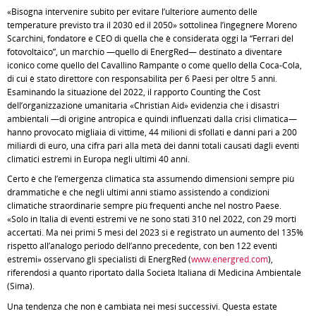
«Bisogna intervenire subito per evitare l’ulteriore aumento delle
temperature previsto tra il 2030 ed il 2050» sottolinea l’ingegnere Moreno
Scarchini, fondatore e CEO di quella che è considerata oggi la “Ferrari del
fotovoltaico”, un marchio —quello di EnergRed— destinato a diventare
iconico come quello del Cavallino Rampante o come quello della Coca-Cola,
di cui è stato direttore con responsabilità per 6 Paesi per oltre 5 anni.
Esaminando la situazione del 2022, il rapporto Counting the Cost
dell’organizzazione umanitaria «Christian Aid» evidenzia che i disastri
ambientali —di origine antropica e quindi influenzati dalla crisi climatica—
hanno provocato migliaia di vittime, 44 milioni di sfollati e danni pari a 200
miliardi di euro, una cifra pari alla metà dei danni totali causati dagli eventi
climatici estremi in Europa negli ultimi 40 anni.
Certo è che l’emergenza climatica sta assumendo dimensioni sempre più
drammatiche e che negli ultimi anni stiamo assistendo a condizioni
climatiche straordinarie sempre più frequenti anche nel nostro Paese.
«Solo in Italia di eventi estremi ve ne sono stati 310 nel 2022, con 29 morti
accertati. Ma nei primi 5 mesi del 2023 si è registrato un aumento del 135%
rispetto all’analogo periodo dell’anno precedente, con ben 122 eventi
estremi» osservano gli specialisti di EnergRed (
www.energred.com
),
riferendosi a quanto riportato dalla Società Italiana di Medicina Ambientale
(Sima).
Una tendenza che non è cambiata nei mesi successivi. Questa estate