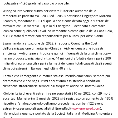
ipotizzati e +1,96 gradi nel caso più probabile.
«Bisogna intervenire subito per evitare l’ulteriore aumento delle
temperature previsto tra il 2030 ed il 2050» sottolinea l’ingegnere Moreno
Scarchini, fondatore e CEO di quella che è considerata oggi la “Ferrari del
fotovoltaico”, un marchio —quello di EnergRed— destinato a diventare
iconico come quello del Cavallino Rampante o come quello della Coca-Cola,
di cui è stato direttore con responsabilità per 6 Paesi per oltre 5 anni.
Esaminando la situazione del 2022, il rapporto Counting the Cost
dell’organizzazione umanitaria «Christian Aid» evidenzia che i disastri
ambientali —di origine antropica e quindi influenzati dalla crisi climatica—
hanno provocato migliaia di vittime, 44 milioni di sfollati e danni pari a 200
miliardi di euro, una cifra pari alla metà dei danni totali causati dagli eventi
climatici estremi in Europa negli ultimi 40 anni.
Certo è che l’emergenza climatica sta assumendo dimensioni sempre più
drammatiche e che negli ultimi anni stiamo assistendo a condizioni
climatiche straordinarie sempre più frequenti anche nel nostro Paese.
«Solo in Italia di eventi estremi ve ne sono stati 310 nel 2022, con 29 morti
accertati. Ma nei primi 5 mesi del 2023 si è registrato un aumento del 135%
rispetto all’analogo periodo dell’anno precedente, con ben 122 eventi
estremi» osservano gli specialisti di EnergRed (
www.energred.com
),
riferendosi a quanto riportato dalla Società Italiana di Medicina Ambientale