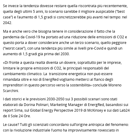
Se invece la tendenza dovesse restare quella riscontrata più recentemente,
quella degli ultimi 5 anni, lo scenario sarebbe il migliore auspicabile (“best
case”) e l’aumento di 1,5 gradi si concretizzerebbe più avanti nel tempo: nel
2042.
Ma è anche vero che bisogna tenere in considerazione il fatto che la
pandemia da Covid-19 ha portato ad una riduzione delle emissioni di CO2 e
questo porta a dover considerare anche un terzo scenario, quello peggiore
(“worst case”), con una tendenza più simile ai livelli pre-Covid e quindi un
aumento di 1,5 gradi già prima del 2030.
«Di fronte a questa realtà diventa un dovere, soprattutto per le imprese,
limitare le proprie emissioni di CO2, le principali responsabili del
cambiamento climatico. La transizione energetica non può essere
rimandata oltre e noi di EnergRed vogliamo metterci al fianco degli
imprenditori in questo percorso verso la sostenibilità» conclude Moreno
Scarchini.
I dati storici e le previsioni 2030-2050 sui 3 possibili scenari sono stati
elaborati da Dorina Polinari, Marketing Manager di EnergRed, basandosi sui
report Sima, sul Global Energy Perspective 2019 di McKinsey e sui dati Lab24
de Il Sole 24 Ore.
Le cause? Tutti gli scienziati concordano sull’origine antropica del fenomeno:
con la rivoluzione industriale l’uomo ha improvvisamente rovesciato in