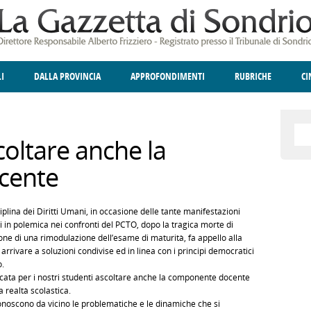
LI
DALLA PROVINCIA
APPROFONDIMENTI
RUBRICHE
C
ELLINA
A
GIUSTIZIA
DEGNO DI NOTA
TERRITORIO
ANGOLO DELLE IDEE
CULTURA E SPETTACOLI
FATTI DELLO SPI
POLIT
coltare anche la
cente
plina dei Diritti Umani, in occasione delle tante manifestazioni
i in polemica nei confronti del PCTO, dopo la tragica morte di
ne di una rimodulazione dell’esame di maturità, fa appello alla
i arrivare a soluzioni condivise ed in linea con i principi democratici
o.
cata per i nostri studenti ascoltare anche la componente docente
 realtà scolastica.
conoscono da vicino le problematiche e le dinamiche che si