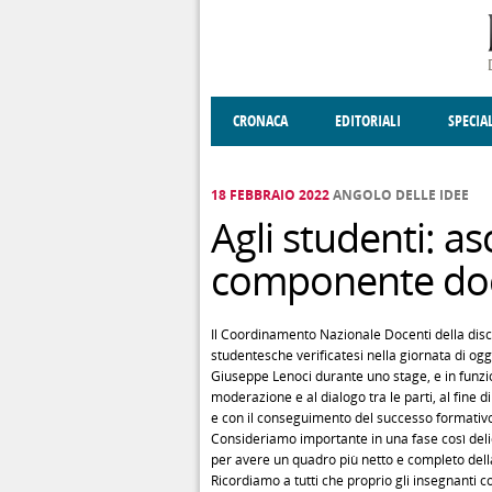
Salta al contenuto principale
CRONACA
EDITORIALI
SPECIA
SOCIETÀ
ENOGASTRONOMIA
COSTUME
DONNE DI VALT
ECONOMI
18 FEBBRAIO 2022
ANGOLO DELLE IDEE
Agli studenti: as
componente do
Il Coordinamento Nazionale Docenti della disci
studentesche verificatesi nella giornata di ogg
Giuseppe Lenoci durante uno stage, e in funzio
moderazione e al dialogo tra le parti, al fine d
e con il conseguimento del successo formativ
Consideriamo importante in una fase così deli
per avere un quadro più netto e completo della
Ricordiamo a tutti che proprio gli insegnanti 