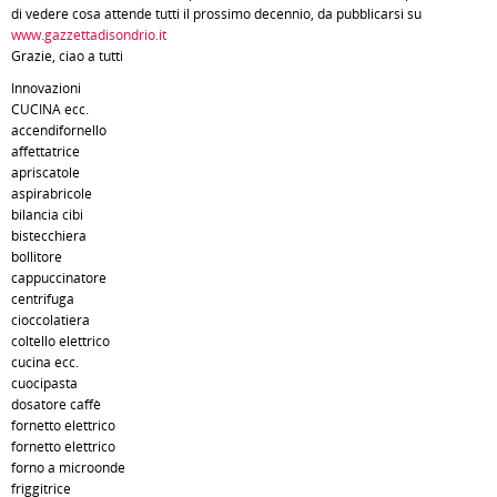
di vedere cosa attende tutti il prossimo decennio, da pubblicarsi su
www.gazzettadisondrio.it
Grazie, ciao a tutti
Innovazioni
CUCINA ecc.
accendifornello
affettatrice
apriscatole
aspirabricole
bilancia cibi
bistecchiera
bollitore
cappuccinatore
centrifuga
cioccolatiera
coltello elettrico
cucina ecc.
cuocipasta
dosatore caffè
fornetto elettrico
fornetto elettrico
forno a microonde
friggitrice