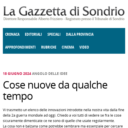
Salta al contenuto principale
CRONACA
EDITORIALI
SPECIALI
DALLA PROVINCIA
APPROFONDIMENTI
RUBRICHE
CINEMA
VIDEO
SOCIETÀ
ENOGASTRONOMIA
COSTUME
DONNE DI VALTELLINA
ECONOMIA
GIUSTIZIA
DEGNO DI NOTA
TERRITORIO
CULTURA
ANGOLO
E SPETTACOLI
DELLE IDEE
FATTI DELLO SPIRITO
POLITICA
CCCVA
18 GIUGNO 2024
ANGOLO DELLE IDEE
Cose nuove da qualche
tempo
Vi trasmetto un elenco delle innovazioni introdotte nella nostra vita dalla fine
della 2a guerra mondiale ad oggi. Chiedo a voi tutti di vedere se fra le cose
sicuramente dimenticate ce ne sono di quelle che usate regolarmente.
La cosa non è balzana come potrebbe sembrare ma essenziale per cercare