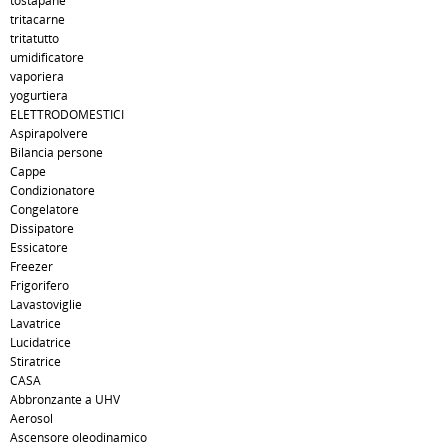
tostapane
tritacarne
tritatutto
umidificatore
vaporiera
yogurtiera
ELETTRODOMESTICI
Aspirapolvere
Bilancia persone
Cappe
Condizionatore
Congelatore
Dissipatore
Essicatore
Freezer
Frigorifero
Lavastoviglie
Lavatrice
Lucidatrice
Stiratrice
CASA
Abbronzante a UHV
Aerosol
Ascensore oleodinamico