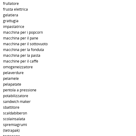
frullatore
frusta elettrica
gelatiera
grattugia
impastatrice
macchina per i popcorn
macchina per il pane
macchina per il sottovuoto
macchina per la fonduta
macchina per la pasta
macchine per il caffè
omogeneizzatore
pelaverdure
pelamele
pelapatate
pentola a pressione
potabilizzatore
sandwich maker
sbattitore
scaldabiberon
scolainsalata
spremiagrumi
(tetrapak)