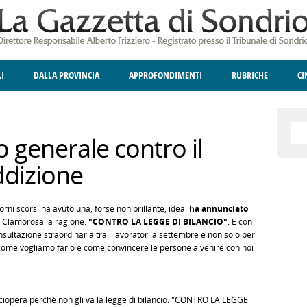
LI
DALLA PROVINCIA
APPROFONDIMENTI
RUBRICHE
C
ELLINA
A
GIUSTIZIA
DEGNO DI NOTA
TERRITORIO
ANGOLO DELLE IDEE
CULTURA E SPETTACOLI
FATTI DELLO SPI
POLIT
o generale contro il
ddizione
iorni scorsi ha avuto una, forse non brillante, idea:
ha annunciato
. Clamorosa la ragione:
"CONTRO LA LEGGE DI BILANCIO"
. E con
sultazione straordinaria tra i lavoratori a settembre e non solo per
 come vogliamo farlo e come convincere le persone a venire con noi
ciopera perchè non gli va la legge di bilancio: "CONTRO LA LEGGE