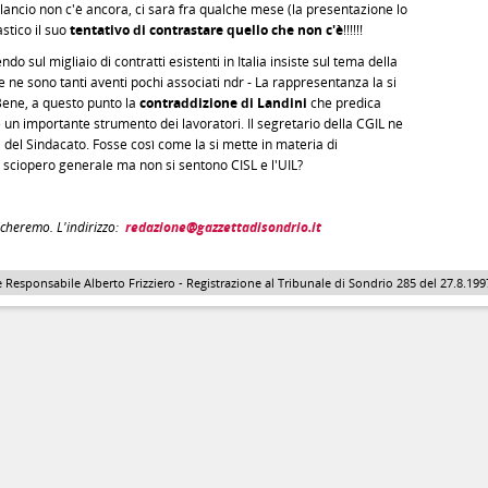
ilancio non c'è ancora, ci sarà fra qualche mese (la presentazione lo
stico il suo
tentativo di contrastare quello che non c'è
!!!!!!
do sul migliaio di contratti esistenti in Italia insiste sul tema della
 ne sono tanti aventi pochi associati ndr - La rappresentanza la si
 Bene, a questo punto la
contraddizione di Landini
che predica
un importante strumento dei lavoratori. Il segretario della CGIL ne
 del Sindacato. Fosse così come la si mette in materia di
 sciopero generale ma non si sentono CISL e l'UIL?
icheremo. L'indirizzo:
redazione@gazzettadisondrio.it
 Responsabile Alberto Frizziero - Registrazione al Tribunale di Sondrio 285 del 27.8.1997 - 