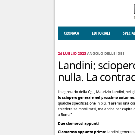
Salta al contenuto principale
CRONACA
EDITORIALI
SPECIA
SOCIETÀ
ENOGASTRONOMIA
COSTUME
DONNE DI VALT
ECONOMI
24 LUGLIO 2023
ANGOLO DELLE IDEE
Landini: scioper
nulla. La contra
Il segretario della Cgil, Maurizio Landini, nei g
lo sciopero generale nel prossimo autunno
qualche specificazione in più: "Faremo una con
chiedere se mobilitarsi, ma anche per capire
a Roma"
Due clamorosi appunti
Clamoroso appunto primo:
Landini generals