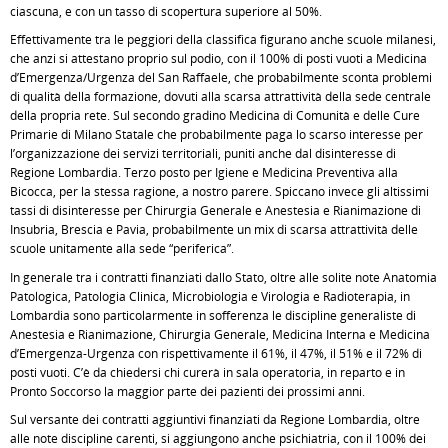
ciascuna, e con un tasso di scopertura superiore al 50%.
Effettivamente tra le peggiori della classifica figurano anche scuole milanesi,
che anzi si attestano proprio sul podio, con il 100% di posti vuoti a Medicina
d’Emergenza/Urgenza del San Raffaele, che probabilmente sconta problemi
di qualità della formazione, dovuti alla scarsa attrattività della sede centrale
della propria rete. Sul secondo gradino Medicina di Comunità e delle Cure
Primarie di Milano Statale che probabilmente paga lo scarso interesse per
l’organizzazione dei servizi territoriali, puniti anche dal disinteresse di
Regione Lombardia. Terzo posto per Igiene e Medicina Preventiva alla
Bicocca, per la stessa ragione, a nostro parere. Spiccano invece gli altissimi
tassi di disinteresse per Chirurgia Generale e Anestesia e Rianimazione di
Insubria, Brescia e Pavia, probabilmente un mix di scarsa attrattività delle
scuole unitamente alla sede “periferica”.
In generale tra i contratti finanziati dallo Stato, oltre alle solite note Anatomia
Patologica, Patologia Clinica, Microbiologia e Virologia e Radioterapia, in
Lombardia sono particolarmente in sofferenza le discipline generaliste di
Anestesia e Rianimazione, Chirurgia Generale, Medicina Interna e Medicina
d’Emergenza-Urgenza con rispettivamente il 61%, il 47%, il 51% e il 72% di
posti vuoti. C’è da chiedersi chi curerà in sala operatoria, in reparto e in
Pronto Soccorso la maggior parte dei pazienti dei prossimi anni.
Sul versante dei contratti aggiuntivi finanziati da Regione Lombardia, oltre
alle note discipline carenti, si aggiungono anche psichiatria, con il 100% dei