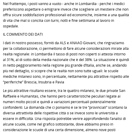
Nel frattempo, i posti vanno a vuoto - anche in Lombardia - perché i medici
preferiscono aspettare o emigrare invece che scegliere un mestiere che non
offra sicure soddisfazioni professionali ed economiche, insieme a una qualità
di vita che mal si concilia con turni, notti e fine settimana al lavoro in
ospedale.
IL COMMENTO DEI DATI
I dati in nostro possesso, forniti da ALS e ANAAO Giovani, che ringraziamo
per la collaborazione, ci permettono di fare alcune considerazioni mirate alla
realtà regionale: in Lombardia il tasso di posti non coperti si attesta intorno
al 31%, al di sotto della media nazionale che è del 38%. La situazione è quindi
in netto peggioramento nella regione più grande d’Italia, anche se, andando
più nel dettaglio, si scopre che le realtà non sono tutte uguali: le scuole
mediche milanesi sono, in percentuale, nettamente più attrattive rispetto alle
“periferiche” Brescia, Insubria e Pavia
Le più attrattive risultano essere, tra le quattro milanesi, le due private San
Raffaele e Humanitas, che hanno però caratteristiche peculiari legate ai
numeri molto piccoli e quindi a variazioni percentuali potenzialmente
confondenti. La domanda che ci poniamo è se le tre “provinciali” scontano la
diversa attrattività delle rispettive città o se invece sono le università a
essere in difficoltà. Una risposta potrebbe venire approfondendo l’analisi di
alcune scuole, come nel grafico sottostante, dove abbiamo preso in
considerazione le scuole di una certa dimensione, almeno nove posti