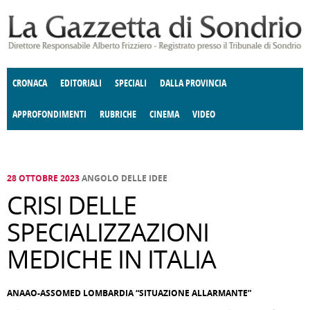
Salta al contenuto principale
CRONACA
EDITORIALI
SPECIALI
DALLA PROVINCIA
APPROFONDIMENTI
RUBRICHE
CINEMA
VIDEO
SOCIETÀ
ENOGASTRONOMIA
COSTUME
DONNE DI VALTELLINA
ECONOMIA
GIUSTIZIA
DEGNO DI NOTA
TERRITORIO
CULTURA
ANGOLO
E SPETTACOLI
DELLE IDEE
FATTI DELLO SPIRITO
POLITICA
CCCVA
28 OTTOBRE 2023
ANGOLO DELLE IDEE
CRISI DELLE
SPECIALIZZAZIONI
MEDICHE IN ITALIA
ANAAO-ASSOMED LOMBARDIA “SITUAZIONE ALLARMANTE”