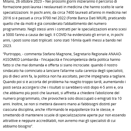
Milano, 26 ottobre 2023 – Nei prossimi giorni inizieranno il percorso di
formazione post-laurea i neolaureati in medicina che hanno scelto le varie
specializzazioni. In pochi anni, da circa 7400 laureati all’anno in medicina nel
2016 si è passati a circa 9700 nel 2022 (Fonte Banca Dati MIUR), praticando
quello che da molti è già considerato l’abbattimento del numero
programmato. Negli stessi anni i contratti per le specializzazioni erano scesi
a 5000 l’anno a causa dei tagli. Il COVID ha evidenziato gli errori e, in pochi
anni, i posti sono stati triplicati: sono stati 16mila quelli messi a bando nel
2023.
“Purtroppo, - commenta Stefano Magnone, Segretario Regionale ANAAO-
ASSOMED Lombardia - l’incapacità e l’incompetenza della politica hanno
fatto sì che mai domanda e offerta si siano incrociate: quando il nostro
sindacato ha cominciato a lanciare l’allarme sulla carenza degli specialisti,
più di dieci anni fa, la politica non ha ascoltato, perché impegnata a tagliare.
Quando poi si è accorta del problema ha reagito troppo tardi, aumentando i
posti senza accorgersi che i risultati si sarebbero visti dopo 4-5 anni e, ora
che abbiamo più posti che laureati, si affretta a chiedere l’abolizione del
numero programmato, che provocherà solo disoccupati o emigrati tra 10
anni. Inoltre, se non si metterà davvero mano ai fabbisogni distinti per
ciascuna disciplina, anche riformando le equipollenze tra le stesse, e
smettendo di mantenere scuole di specializzazione aperte pur non essendo
attrattive e neppure accreditabili, non avremo mai gli specialisti di cui
abbiamo bisogno”.