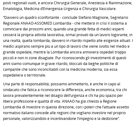
posti regionali vuoti, e ancora Chirurgia Generale, Anestesia e Rianimazione,
Ematologia, Medicina d’Emergenza-Urgenza e Chirurgia Vascolare.
“Davvero un quadro sconfortante - conclude Stefano Magnone, Segretario
Regionale ANAAO-ASSOMED Lombardia - che metterà in crisi il sistema a
cominciare dai prossimi anni, quando una grande fetta di medici esperti
cesserà la propria attività lavorativa, ormai provati da un lavoro logorante, in
una realtà, quella lombarda, davvero in ritardo rispetto alle esigenze attuali. I
medici aspirano sempre più a un tipo di lavoro che viene svolto nel medio e
grande ospedale, mentre la Lombardia ancora annovera ospedali troppo
piccoli e non in zone disagiate. Pur riconoscendo gli investimenti di questi
anni siamo comunque in grave ritardo, bloccati da beghe politiche di
campanile che sono inconciliabili con la medicina moderna, sia essa
ospedaliera o territoriale.
Una parte di responsabilità, possiamo ammetterlo, è anche in capo al
sindacato che fatica a riconoscere la differenza, anche economica, tra chi
lavora prevalentemente nel disagio dell’urgenza e chi ha più spazio per
libera professione e qualità di vita. ANAAO ha già chiesto a Regione
Lombardia di investire in questa direzione, con i poteri che l’attuale assetto
normativo italiano concede alle regioni che vogliano investire nel proprio
personale, valorizzandolo e incentivandone l’impegno e la dedizione”.