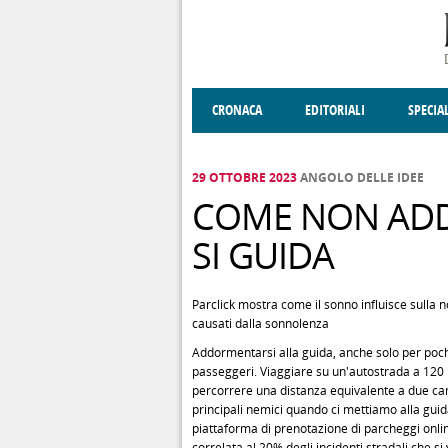
Salta al contenuto principale
CRONACA
EDITORIALI
SPECIA
SOCIETÀ
ENOGASTRONOMIA
COSTUME
DONNE DI VALT
ECONOMI
29 OTTOBRE 2023
ANGOLO DELLE IDEE
COME NON AD
SI GUIDA
Parclick mostra come il sonno influisce sulla n
causati dalla sonnolenza
Addormentarsi alla guida, anche solo per poch
passeggeri. Viaggiare su un'autostrada a 120 k
percorrere una distanza equivalente a due camp
principali nemici quando ci mettiamo alla guid
piattaforma di prenotazione di parcheggi online
correlata al 20% degli incidenti stradali che si