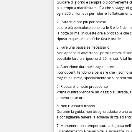
Guidare di giorno è sempre più conveniente ch
più tempo a manifestarsi. Sia che si viaggi di 
ogni 200 chilometri per ridurre l'affaticamento
2. Evitare le ore più pericolose
Le ore più pericolose sono tra le 3 e le 5 del 
la notte prima, in queste ore è probabile che 
riposo in queste specifiche fasce orarie.
3. Fare una pausa se necessario
Non appena si avvertono i primi sintomi di so
possibile fare un riposino di 20 minuti. A tal f
4. Attenzione durante i tragitti brevi
I conducenti tendono a pensare che il sonno s
tragitti più brevi, specialmente se si percorr
5. Riposare la notte precedente
Prima di intraprendere un viaggio su strada, 
almeno sette ore.
6. Non rilassarsi troppo
Durante la guida, non bisogna adottare una p
è consigliabile tenere la schiena dritta ed ent
7. Mantenere una temperatura adeguata nell
Il riscaldamento è nemico della sicurezza. In un