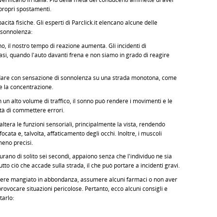
propri spostamenti.
ità fisiche. Gli esperti di Parclick.it elencano alcune delle
 sonnolenza:
 il nostro tempo di reazione aumenta. Gli incidenti di
i, quando l'auto davanti frena e non siamo in grado di reagire
idare con sensazione di sonnolenza su una strada monotona, come
e la concentrazione.
 un alto volume di traffico, il sonno può rendere i movimenti e le
ità di commettere errori.
 altera le funzioni sensoriali, principalmente la vista, rendendo
ocata e, talvolta, affaticamento degli occhi. Inoltre, i muscoli
meno precisi.
urano di solito sei secondi, appaiono senza che l'individuo ne sia
tto ciò che accade sulla strada, il che può portare a incidenti gravi.
Avere mangiato in abbondanza, assumere alcuni farmaci o non aver
rovocare situazioni pericolose. Pertanto, ecco alcuni consigli e
tarlo: