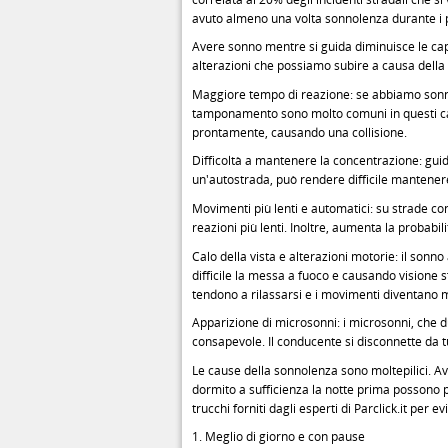
avuto almeno una volta sonnolenza durante i 
Avere sonno mentre si guida diminuisce le capac
alterazioni che possiamo subire a causa della
Maggiore tempo di reazione: se abbiamo sonno,
tamponamento sono molto comuni in questi cas
prontamente, causando una collisione.
Difficoltà a mantenere la concentrazione: gu
un'autostrada, può rendere difficile mantener
Movimenti più lenti e automatici: su strade con
reazioni più lenti. Inoltre, aumenta la probabil
Calo della vista e alterazioni motorie: il sonno
difficile la messa a fuoco e causando visione sf
tendono a rilassarsi e i movimenti diventano 
Apparizione di microsonni: i microsonni, che d
consapevole. Il conducente si disconnette da tu
Le cause della sonnolenza sono moltepilici. 
dormito a sufficienza la notte prima possono p
trucchi forniti dagli esperti di Parclick.it per evi
1. Meglio di giorno e con pause