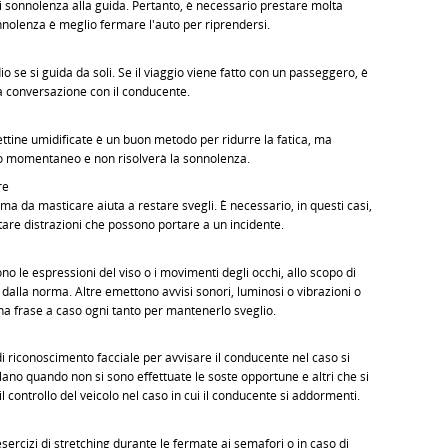
i sonnolenza alla guida. Pertanto, è necessario prestare molta
nolenza è meglio fermare l'auto per riprendersi.
 se si guida da soli. Se il viaggio viene fatto con un passeggero, è
a conversazione con il conducente.
viettine umidificate è un buon metodo per ridurre la fatica, ma
o momentaneo e non risolverà la sonnolenza.
re
da masticare aiuta a restare svegli. È necessario, in questi casi,
itare distrazioni che possono portare a un incidente.
o le espressioni del viso o i movimenti degli occhi, allo scopo di
i dalla norma. Altre emettono avvisi sonori, luminosi o vibrazioni o
na frase a caso ogni tanto per mantenerlo sveglio.
 di riconoscimento facciale per avvisare il conducente nel caso si
ano quando non si sono effettuate le soste opportune e altri che si
il controllo del veicolo nel caso in cui il conducente si addormenti.
ercizi di stretching durante le fermate ai semafori o in caso di