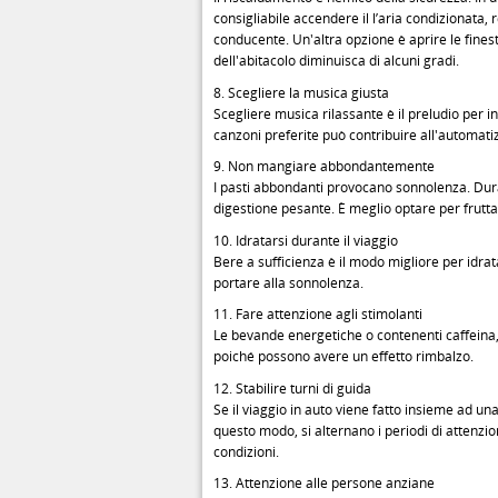
consigliabile accendere il l’aria condizionata, 
conducente. Un'altra opzione è aprire le fines
dell'abitacolo diminuisca di alcuni gradi.
8. Scegliere la musica giusta
Scegliere musica rilassante è il preludio per i
canzoni preferite può contribuire all'automati
9. Non mangiare abbondantemente
I pasti abbondanti provocano sonnolenza. Dura
digestione pesante. È meglio optare per frutt
10. Idratarsi durante il viaggio
Bere a sufficienza è il modo migliore per idra
portare alla sonnolenza.
11. Fare attenzione agli stimolanti
Le bevande energetiche o contenenti caffeina,
poiché possono avere un effetto rimbalzo.
12. Stabilire turni di guida
Se il viaggio in auto viene fatto insieme ad una
questo modo, si alternano i periodi di attenzion
condizioni.
13. Attenzione alle persone anziane