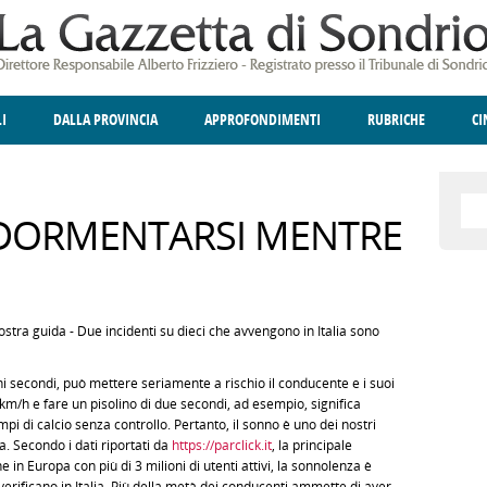
LI
DALLA PROVINCIA
APPROFONDIMENTI
RUBRICHE
C
ELLINA
A
GIUSTIZIA
DEGNO DI NOTA
TERRITORIO
ANGOLO DELLE IDEE
CULTURA E SPETTACOLI
FATTI DELLO SPI
POLIT
DORMENTARSI MENTRE
ostra guida - Due incidenti su dieci che avvengono in Italia sono
i secondi, può mettere seriamente a rischio il conducente e i suoi
m/h e fare un pisolino di due secondi, ad esempio, significa
i di calcio senza controllo. Pertanto, il sonno è uno dei nostri
a. Secondo i dati riportati da
https://parclick.it
, la principale
 in Europa con più di 3 milioni di utenti attivi, la sonnolenza è
 verificano in Italia. Più della metà dei conducenti ammette di aver