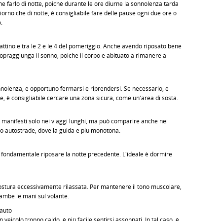
e farlo di notte, poiché durante le ore diurne la sonnolenza tarda
giorno che di notte, è consigliabile fare delle pause ogni due ore o
.
mattino e tra le 2 e le 4 del pomeriggio. Anche avendo riposato bene
sopraggiunga il sonno, poiché il corpo è abituato a rimanere a
nnolenza, è opportuno fermarsi e riprendersi. Se necessario, è
ine, è consigliabile cercare una zona sicura, come un'area di sosta.
i manifesti solo nei viaggi lunghi, ma può comparire anche nei
ono autostrade, dove la guida è più monotona.
è fondamentale riposare la notte precedente. L'ideale è dormire
ostura eccessivamente rilassata. Per mantenere il tono muscolare,
rambe le mani sul volante.
'auto
 veicolo troppo caldo, è più facile sentirsi assonnati. In tal caso, è