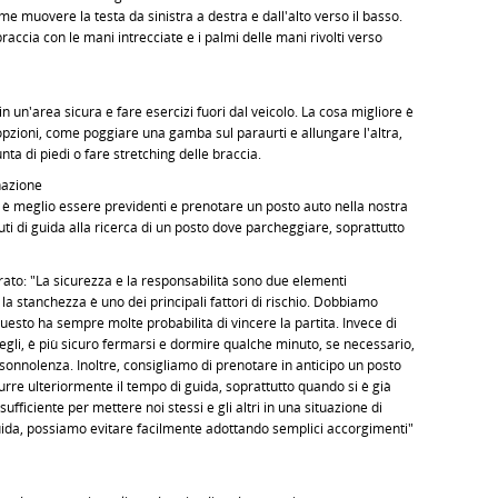
e muovere la testa da sinistra a destra e dall'alto verso il basso.
raccia con le mani intrecciate e i palmi delle mani rivolti verso
in un'area sicura e fare esercizi fuori dal veicolo. La cosa migliore è
opzioni, come poggiare una gamba sul paraurti e allungare l'altra,
ta di piedi o fare stretching delle braccia.
nazione
 è meglio essere previdenti e prenotare un posto auto nella nostra
i di guida alla ricerca di un posto dove parcheggiare, soprattutto
iarato: "La sicurezza e la responsabilità sono due elementi
a stanchezza è uno dei principali fattori di rischio. Dobbiamo
uesto ha sempre molte probabilità di vincere la partita. Invece di
egli, è più sicuro fermarsi e dormire qualche minuto, se necessario,
onnolenza. Inoltre, consigliamo di prenotare in anticipo un posto
urre ulteriormente il tempo di guida, soprattutto quando si è già
ufficiente per mettere noi stessi e gli altri in una situazione di
guida, possiamo evitare facilmente adottando semplici accorgimenti"