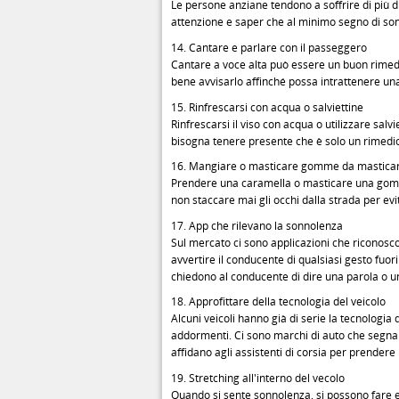
Le persone anziane tendono a soffrire di più d
attenzione e saper che al minimo segno di son
14. Cantare e parlare con il passeggero
Cantare a voce alta può essere un buon rimedio
bene avvisarlo affinché possa intrattenere un
15. Rinfrescarsi con acqua o salviettine
Rinfrescarsi il viso con acqua o utilizzare sal
bisogna tenere presente che è solo un rimedi
16. Mangiare o masticare gomme da mastica
Prendere una caramella o masticare una gomma 
non staccare mai gli occhi dalla strada per ev
17. App che rilevano la sonnolenza
Sul mercato ci sono applicazioni che riconoscon
avvertire il conducente di qualsiasi gesto fuor
chiedono al conducente di dire una parola o u
18. Approfittare della tecnologia del veicolo
Alcuni veicoli hanno già di serie la tecnologia
addormenti. Ci sono marchi di auto che segnal
affidano agli assistenti di corsia per prendere 
19. Stretching all'interno del vecolo
Quando si sente sonnolenza, si possono fare es