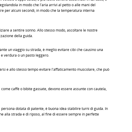
regolandola in modo che l'aria arrivi al petto o alle mani del
tre per alcuni secondi, in modo che la temperatura interna
niziare a sentire sonno. Allo stesso modo, ascoltare le nostre
zzazione della guida.
nte un viaggio su strada, è meglio evitare cibi che causino una
a e verdura o un pasto leggero.
tarsi e allo stesso tempo evitare l'affaticamento muscolare, che può
 come caffè o bibite gassate, devono essere assunte con cautela,
 persona dotata di patente, è buona idea stabilire turni di guida. In
e alla strada e di riposo, al fine di essere sempre in perfette