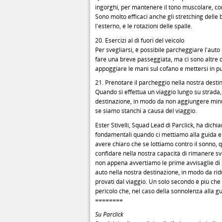
ingorghi, per mantenere il tono muscolare, com
Sono molto efficaci anche gli stretching delle b
l'esterno, e le rotazioni delle spalle.
20. Esercizi al di fuori del veicolo
Per svegliarsi, è possibile parcheggiare l'auto 
fare una breve passeggiata, ma ci sono altre 
appoggiare le mani sul cofano e mettersi in pun
21. Prenotare il parcheggio nella nostra desti
Quando si effettua un viaggio lungo su strada,
destinazione, in modo da non aggiungere minut
se siamo stanchi a causa del viaggio.
Ester Stivelli, Squad Lead di Parclick, ha dich
fondamentali quando ci mettiamo alla guida e l
avere chiaro che se lottiamo contro il sonno, q
confidare nella nostra capacità di rimanere sv
non appena avvertiamo le prime avvisaglie di s
auto nella nostra destinazione, in modo da rid
provati dal viaggio. Un solo secondo è più che s
pericolo che, nel caso della sonnolenza alla 
========
Su Parclick