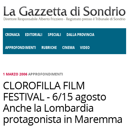
Salta al contenuto principale
CRONACA
EDITORIALI
SPECIALI
DALLA PROVINCIA
APPROFONDIMENTI
RUBRICHE
CINEMA
VIDEO
SOCIETÀ
ENOGASTRONOMIA
COSTUME
DONNE DI VALTELLINA
ECONOMIA
GIUSTIZIA
DEGNO DI NOTA
TERRITORIO
CULTURA
ANGOLO
E SPETTACOLI
DELLE IDEE
FATTI DELLO SPIRITO
POLITICA
CCCVA
1 MARZO 2006
APPROFONDIMENTI
CLOROFILLA FILM
FESTIVAL - 6/15 agosto
Anche la Lombardia
protagonista in Maremma