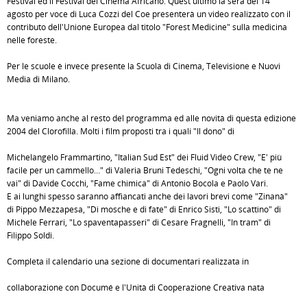
Festival ed il Festival del Cinema Africano. Quest'ultimo la sera del 14
agosto per voce di Luca Cozzi del Coe presenterà un video realizzato con il
contributo dell'Unione Europea dal titolo "Forest Medicine" sulla medicina
nelle foreste.
Per le scuole è invece presente la Scuola di Cinema, Televisione e Nuovi
Media di Milano.
Ma veniamo anche al resto del programma ed alle novità di questa edizione
2004 del Clorofilla. Molti i film proposti tra i quali "Il dono" di
Michelangelo Frammartino, "Italian Sud Est" dei Fluid Video Crew, "E' più
facile per un cammello…" di Valeria Bruni Tedeschi, "Ogni volta che te ne
vai" di Davide Cocchi, "Fame chimica" di Antonio Bocola e Paolo Vari.
E ai lunghi spesso saranno affiancati anche dei lavori brevi come "Zinanà"
di Pippo Mezzapesa, "Di mosche e di fate" di Enrico Sisti, "Lo scattino" di
Michele Ferrari, "Lo spaventapasseri" di Cesare Fragnelli, "In tram" di
Filippo Soldi.
Completa il calendario una sezione di documentari realizzata in
collaborazione con Documé e l'Unità di Cooperazione Creativa nata