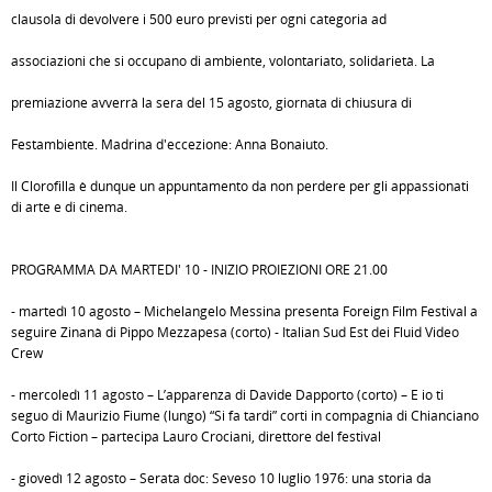
clausola di devolvere i 500 euro previsti per ogni categoria ad
associazioni che si occupano di ambiente, volontariato, solidarietà. La
premiazione avverrà la sera del 15 agosto, giornata di chiusura di
Festambiente. Madrina d'eccezione: Anna Bonaiuto.
Il Clorofilla è dunque un appuntamento da non perdere per gli appassionati
di arte e di cinema.
PROGRAMMA DA MARTEDI' 10 - INIZIO PROIEZIONI ORE 21.00
- martedì 10 agosto – Michelangelo Messina presenta Foreign Film Festival a
seguire Zinanà di Pippo Mezzapesa (corto) - Italian Sud Est dei Fluid Video
Crew
- mercoledì 11 agosto – L’apparenza di Davide Dapporto (corto) – E io ti
seguo di Maurizio Fiume (lungo) “Si fa tardi” corti in compagnia di Chianciano
Corto Fiction – partecipa Lauro Crociani, direttore del festival
- giovedì 12 agosto – Serata doc: Seveso 10 luglio 1976: una storia da