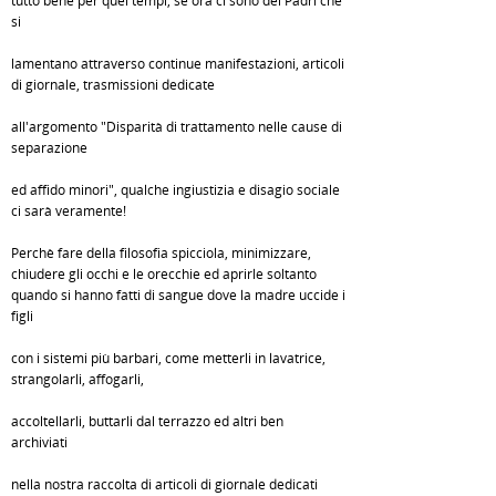
tutto bene per quei tempi, se ora ci sono dei Padri che
si
lamentano attraverso continue manifestazioni, articoli
di giornale, trasmissioni dedicate
all'argomento "Disparità di trattamento nelle cause di
separazione
ed affido minori", qualche ingiustizia e disagio sociale
ci sarà veramente!
Perchè fare della filosofia spicciola, minimizzare,
chiudere gli occhi e le orecchie ed aprirle soltanto
quando si hanno fatti di sangue dove la madre uccide i
figli
con i sistemi più barbari, come metterli in lavatrice,
strangolarli, affogarli,
accoltellarli, buttarli dal terrazzo ed altri ben
archiviati
nella nostra raccolta di articoli di giornale dedicati