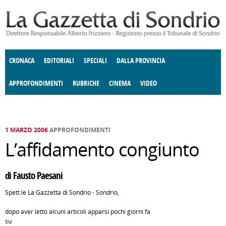
Salta al contenuto principale
CRONACA
EDITORIALI
SPECIALI
DALLA PROVINCIA
APPROFONDIMENTI
RUBRICHE
CINEMA
VIDEO
SOCIETÀ
ENOGASTRONOMIA
COSTUME
DONNE DI VALTELLINA
ECONOMIA
GIUSTIZIA
DEGNO DI NOTA
TERRITORIO
CULTURA
ANGOLO
E SPETTACOLI
DELLE IDEE
FATTI DELLO SPIRITO
POLITICA
CCCVA
1 MARZO 2006
APPROFONDIMENTI
L’affidamento congiunto
di Fausto Paesani
Spett.le La Gazzetta di Sondrio - Sondrio,
dopo aver letto alcuni articoli apparsi pochi giorni fa
su