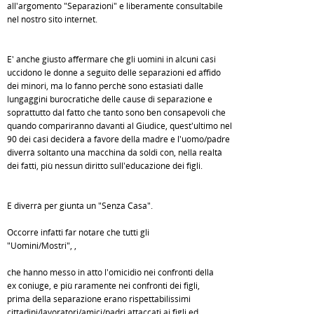
all'argomento "Separazioni" e liberamente consultabile
nel nostro sito internet.
E' anche giusto affermare che gli uomini in alcuni casi
uccidono le donne a seguito delle separazioni ed affido
dei minori, ma lo fanno perchè sono estasiati dalle
lungaggini burocratiche delle cause di separazione e
soprattutto dal fatto che tanto sono ben consapevoli che
quando compariranno davanti al Giudice, quest'ultimo nel
90 dei casi deciderà a favore della madre e l'uomo/padre
diverrà soltanto una macchina da soldi con, nella realtà
dei fatti, più nessun diritto sull'educazione dei figli.
E diverrà per giunta un "Senza Casa".
Occorre infatti far notare che tutti gli
"Uomini/Mostri", ,
che hanno messo in atto l'omicidio nei confronti della
ex coniuge, e più raramente nei confronti dei figli,
prima della separazione erano rispettabilissimi
cittadini/lavoratori/amici/padri attaccati ai figli ed