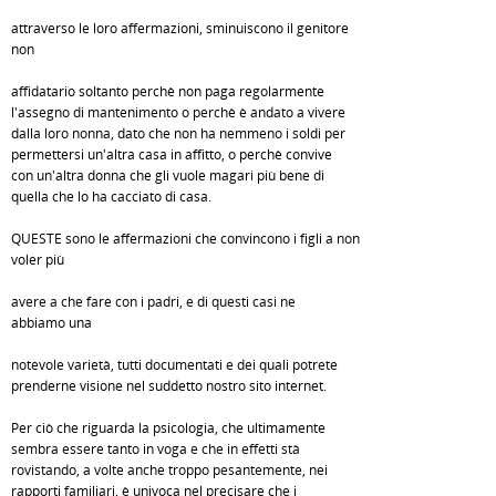
attraverso le loro affermazioni, sminuiscono il genitore
non
affidatario soltanto perchè non paga regolarmente
l'assegno di mantenimento o perchè è andato a vivere
dalla loro nonna, dato che non ha nemmeno i soldi per
permettersi un'altra casa in affitto, o perchè convive
con un'altra donna che gli vuole magari più bene di
quella che lo ha cacciato di casa.
QUESTE sono le affermazioni che convincono i figli a non
voler più
avere a che fare con i padri, e di questi casi ne
abbiamo una
notevole varietà, tutti documentati e dei quali potrete
prenderne visione nel suddetto nostro sito internet.
Per ciò che riguarda la psicologia, che ultimamente
sembra essere tanto in voga e che in effetti stà
rovistando, a volte anche troppo pesantemente, nei
rapporti familiari, è univoca nel precisare che i