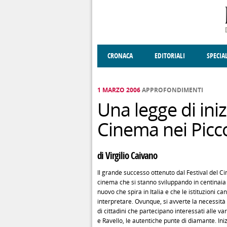
Salta al contenuto principale
CRONACA
EDITORIALI
SPECIA
SOCIETÀ
ENOGASTRONOMIA
COSTUME
DONNE DI VALT
ECONOMI
1 MARZO 2006
APPROFONDIMENTI
Una legge di iniz
Cinema nei Picc
di Virgilio Caivano
Il grande successo ottenuto dal Festival del Ci
cinema che si stanno sviluppando in centinaia d
nuovo che spira in Italia e che le istituzioni 
interpretare. Ovunque, si avverte la necessità
di cittadini che partecipano interessati alle va
e Ravello, le autentiche punte di diamante. Iniz