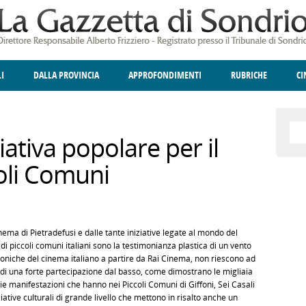
LI
DALLA PROVINCIA
APPROFONDIMENTI
RUBRICHE
C
ELLINA
A
GIUSTIZIA
DEGNO DI NOTA
TERRITORIO
ANGOLO DELLE IDEE
CULTURA E SPETTACOLI
FATTI DELLO SPI
POLIT
iativa popolare per il
oli Comuni
nema di Pietradefusi e dalle tante iniziative legate al mondo del
i piccoli comuni italiani sono la testimonianza plastica di un vento
canoniche del cinema italiano a partire da Rai Cinema, non riescono ad
 di una forte partecipazione dal basso, come dimostrano le migliaia
rie manifestazioni che hanno nei Piccoli Comuni di Giffoni, Sei Casali
iative culturali di grande livello che mettono in risalto anche un