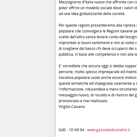
Mezzogiorno d'Italia nuovo che affronta con c
poter offrire un modello sociale dove i valori d
ad una idea globalizzante della società.
Per queste ragioni presenteremo alla ripresa del
popolare che coinvolgerà le Regioni italiane p
scelte dall'altro senza tenere conto del bisogn
improntati ai buoni sentimenti e non al solito c
di scegliere dal basso chi deve occuparsi dei s
pubblica, in base alle competenze e non alla t
E' incredibile che ancora oggi si debba sopport
persone, molto spesso impreparate ed insensibil
iniziativa popolare vuole anche essere motivo di
queste tematiche ed impegnata solamente a stu
l'informazione, riducendola a mero strumento d
messaggio nuovo, di riscatto e di rilancio de
pronunciato e mai realizzato.
Virgilio Caivano
GdS - 10 VIII 04 -
www.gazzettadisondrio.it