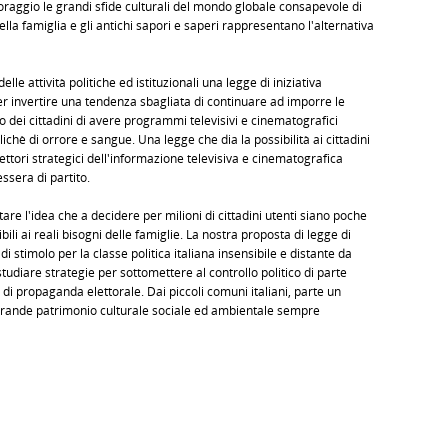
oraggio le grandi sfide culturali del mondo globale consapevole di
ella famiglia e gli antichi sapori e saperi rappresentano l'alternativa
le attività politiche ed istituzionali una legge di iniziativa
er invertire una tendenza sbagliata di continuare ad imporre le
o dei cittadini di avere programmi televisivi e cinematografici
lichè di orrore e sangue. Una legge che dia la possibilità ai cittadini
ettori strategici dell'informazione televisiva e cinematografica
essera di partito.
are l'idea che a decidere per milioni di cittadini utenti siano poche
i ai reali bisogni delle famiglie. La nostra proposta di legge di
 stimolo per la classe politica italiana insensibile e distante da
diare strategie per sottomettere al controllo politico di parte
i propaganda elettorale. Dai piccoli comuni italiani, parte un
l grande patrimonio culturale sociale ed ambientale sempre