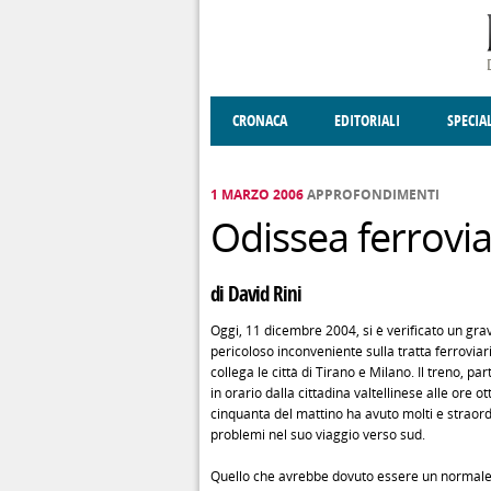
Salta al contenuto principale
CRONACA
EDITORIALI
SPECIA
SOCIETÀ
ENOGASTRONOMIA
COSTUME
DONNE DI VALT
ECONOMI
1 MARZO 2006
APPROFONDIMENTI
Odissea ferrovia
di David Rini
Oggi, 11 dicembre 2004, si è verificato un gra
pericoloso inconveniente sulla tratta ferroviar
collega le città di Tirano e Milano. Il treno, part
in orario dalla cittadina valtellinese alle ore ot
cinquanta del mattino ha avuto molti e straord
problemi nel suo viaggio verso sud.
Quello che avrebbe dovuto essere un normale 