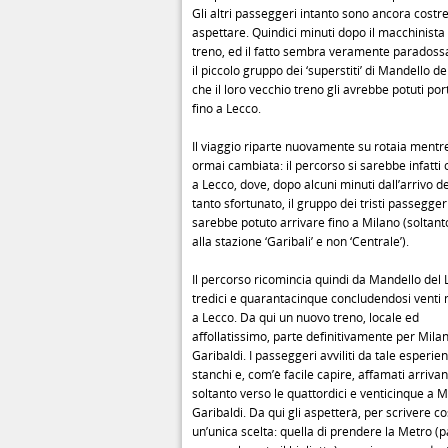
Gli altri passeggeri intanto sono ancora costre
aspettare. Quindici minuti dopo il macchinista
treno, ed il fatto sembra veramente paradossa
il piccolo gruppo dei ‘superstiti’ di Mandello de
che il loro vecchio treno gli avrebbe potuti por
fino a Lecco.
Il viaggio riparte nuovamente su rotaia mentr
ormai cambiata: il percorso si sarebbe infatti
a Lecco, dove, dopo alcuni minuti dall’arrivo d
tanto sfortunato, il gruppo dei tristi passegger
sarebbe potuto arrivare fino a Milano (soltant
alla stazione ‘Garibali’ e non ‘Centrale’).
Il percorso ricomincia quindi da Mandello del L
tredici e quarantacinque concludendosi venti 
a Lecco. Da qui un nuovo treno, locale ed
affollatissimo, parte definitivamente per Mila
Garibaldi. I passeggeri avviliti da tale esperie
stanchi e, com’è facile capire, affamati arriva
soltanto verso le quattordici e venticinque a M
Garibaldi. Da qui gli aspetterà, per scrivere co
un’unica scelta: quella di prendere la Metro 