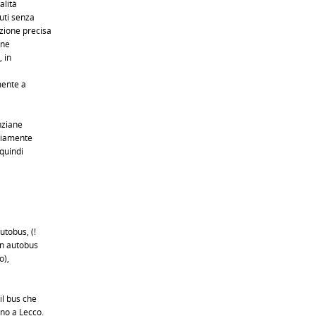
alità
uti senza
zione precisa
one
, in
mente a
nziane
viamente
 quindi
utobus, (!
un autobus
o),
il bus che
no a Lecco.