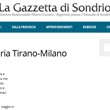
LI
DALLA PROVINCIA
APPROFONDIMENTI
RUBRICHE
C
ELLINA
A
GIUSTIZIA
DEGNO DI NOTA
TERRITORIO
ANGOLO DELLE IDEE
CULTURA E SPETTACOLI
FATTI DELLO SPI
POLIT
ria Tirano-Milano
ve e
ia che
ito
to e
inari
viaggio in