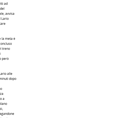
tti ad
 del
le, avvisa
l Lario
tare
e la meta è
 concluso
el treno
i
o però
ario alle
minuti dopo
no
nza
no a
ilano
sì,
(pagandone