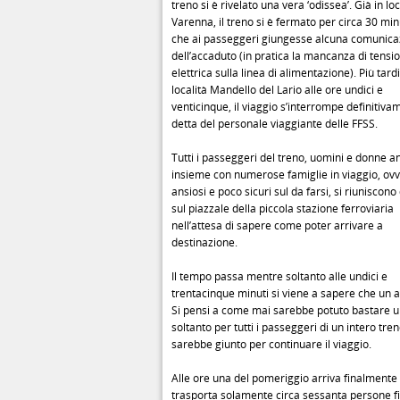
treno si è rivelato una vera ‘odissea’. Già in loc
Varenna, il treno si è fermato per circa 30 min
che ai passeggeri giungesse alcuna comunica
dell’accaduto (in pratica la mancanza di tensi
elettrica sulla linea di alimentazione). Più tardi
località Mandello del Lario alle ore undici e
venticinque, il viaggio s’interrompe definitiva
detta del personale viaggiante delle FFSS.
Tutti i passeggeri del treno, uomini e donne a
insieme con numerose famiglie in viaggio, ov
ansiosi e poco sicuri sul da farsi, si riuniscono
sul piazzale della piccola stazione ferroviaria
nell’attesa di sapere come poter arrivare a
destinazione.
Il tempo passa mentre soltanto alle undici e
trentacinque minuti si viene a sapere che un a
Si pensi a come mai sarebbe potuto bastare 
soltanto per tutti i passeggeri di un intero tren
sarebbe giunto per continuare il viaggio.
Alle ore una del pomeriggio arriva finalmente 
trasporta solamente circa sessanta persone fi