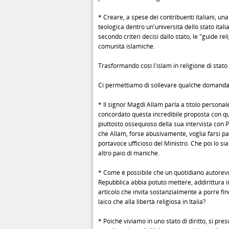
* Creare, a spese dei contribuenti italiani, una
teologica dentro un'università dello stato ital
secondo criteri decisi dallo stato, le "guide rel
comunità islamiche.
Trasformando così l'islam in religione di stato 
Ci permettiamo di sollevare qualche domanda
* Il signor Magdi Allam parla a titolo personal
concordato questa incredibile proposta con qu
piuttosto ossequioso della sua intervista con 
che Allam, forse abusivamente, voglia farsi p
portavoce ufficioso del Ministro. Che poi lo sia
altro paio di maniche.
* Come è possibile che un quotidiano autorev
Repubblica abbia potuto mettere, addirittura 
articolo che invita sostanzialmente a porre fine
laico che alla libertà religiosa in Italia?
* Poiché viviamo in uno stato di diritto, si pre