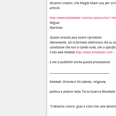
diciamo creativi, che Magdi Allam usa per scri
articoli:
http://www.kelebekler.com/occ/pinocchio1.ht
Miguel
Martinez
Questo articolo può essere riprodotto
liberamente, sia in formato elettronico che su ca
condizione che non si cambi nulla, che si specifich
il sito web Kelebek
http://www.kelebekler.com
-
e che si pubblichi anche questa precisazione.
______________________________________________
Kelebek: Oriente e Occidente, religione,
politica e potere nella Terza Guerra Mondiale
"Il deserto cresce: guai a colui che cela deserti