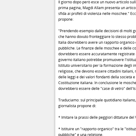
Il giorno dopo però esce un nuovo articolo sull
prima pagina, Magdi Allam presenta un articolo
sfida ai profeti di violenza nelle moschee." Ecc
propone:
"Prendendo esempio dalle decisioni di molti 
che hanno dovuto fronteggiare lo stesso prob
ltalia dovrebbero avere un rapporto organico co
pubbliche. Le finanze delle moschee e delle c
dovrebbero essere accuratamente registrate e 
governo italiano potrebbe promuovere l'istitu
Istituto universitario per la formazione degli 
religiose, che devono essere cittadini italiani, 
delle leggi e dei valori fondanti della società e
Costituzione italiana. In conclusione le moschee
dovrebbero essere delle "case di vetro" dell'Is
Traduciamo: sul principale quotidiano italiano
giornalista propone di:
* Imitare la prassi delle peggiori dittature del 
* Istituire un "rapporto organico" tra le "istituz
pubbliche" e una religione.