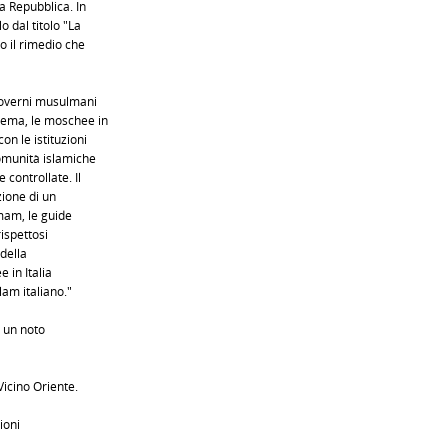
a Repubblica. In
 dal titolo "La
o il rimedio che
governi musulmani
lema, le moschee in
n le istituzioni
omunità islamiche
controllate. Il
zione di un
imam, le guide
rispettosi
 della
 in Italia
lam italiano."
, un noto
Vicino Oriente.
ioni