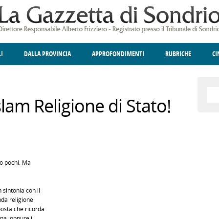
LI
DALLA PROVINCIA
APPROFONDIMENTI
RUBRICHE
C
ELLINA
A
GIUSTIZIA
DEGNO DI NOTA
TERRITORIO
ANGOLO DELLE IDEE
CULTURA E SPETTACOLI
FATTI DELLO SPI
POLIT
slam Religione di Stato!
ro pochi. Ma
 sintonia con il
nda religione
posta che ricorda
ina, oppure il