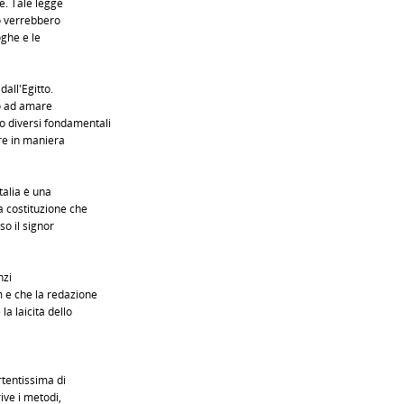
e. Tale legge
o verrebbero
oghe e le
all'Egitto.
o ad amare
 diversi fondamentali
pre in maniera
talia è una
a costituzione che
eso il signor
nzi
 e che la redazione
la laicità dello
rtentissima di
rive i metodi,