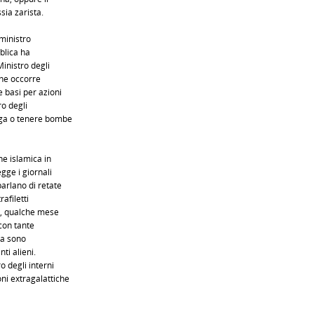
sia zarista.
l ministro
bblica ha
Ministro degli
che occorre
e basi per azioni
ro degli
roga o tenere bombe
e islamica in
egge i giornali
parlano di retate
rafiletti
no, qualche mese
 con tante
lia sono
ti alieni.
 degli interni
ni extragalattiche