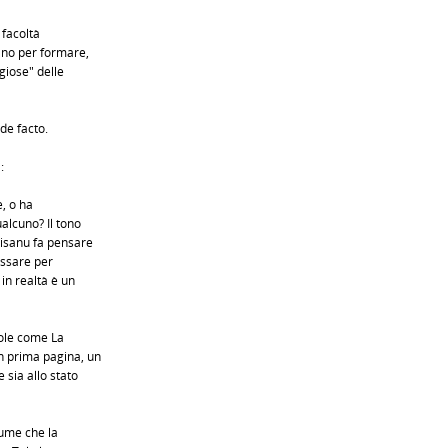
 facoltà
iano per formare,
igiose" delle
de facto.
:
e, o ha
alcuno? Il tono
Pisanu fa pensare
assare per
 in realtà è un
ole come La
in prima pagina, un
 sia allo stato
sume che la