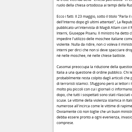
ruolo della chiesa ortodossa ai tempi della Rus
Ecco i fatti. Il 23 maggio, sotto il titolo "Parla i
dell'Interno dopo gli ultimi attentati", La Repu
pubblicato un'intervista di Magdi Allam con il 
Interni, Giuseppe Pisanu. Il ministro ha detto 
impedire l'utilizzo delle moschee italiane com
violente. Nulla da ridire, non ci voleva il minist
interni per dirci che non si deve spacciare d
né nelle moschee, né nelle chiese battiste.
Casomai preoccupa la riduzione della question
Italia a una questione di ordine pubblico. Chi l
probabilmente resta colpito dagli articoli che 
di terroristi islamici. Sfuggono però ai lettori i t
molto più piccoli con cui i giornali ci informa
dopo, che tutti i sospettati sono stati rilasciati
scuse. Le vittime della violenza islamica in Ita
numerose all'incirca come le vittime di rapimen
Ovviamente ciò non toglie che un buon ministro
debba essere pronto a ogni evenienza, invasio
comprese.