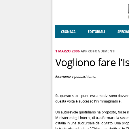
Salta al contenuto principale
CRONACA
EDITORIALI
SPECIA
SOCIETÀ
ENOGASTRONOMIA
COSTUME
DONNE DI VALT
ECONOMI
1 MARZO 2006
APPROFONDIMENTI
Vogliono fare l'I
Riceviamo e pubblichiamo:
Su questo sito, i punti esclamativi sono davve
questa volta è successo l'inimmaginabile.
Un autorevole quotidiano ha proposto, forse in
Ministero degli Interni, di trasformare la seco
d'Italia in una succursale dello Stato. Una pro
la triste vicenda della "Chiesa patriottica" in C