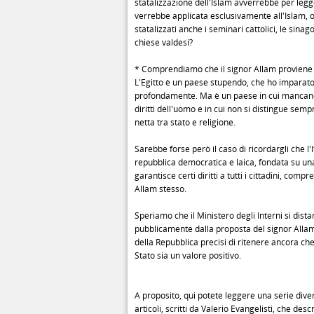
statalizzazione dell'Islam avverrebbe per legg
verrebbe applicata esclusivamente all'Islam, 
statalizzati anche i seminari cattolici, le sinag
chiese valdesi?
* Comprendiamo che il signor Allam proviene d
L'Egitto è un paese stupendo, che ho imparat
profondamente. Ma è un paese in cui mancano
diritti dell'uomo e in cui non si distingue sem
netta tra stato e religione.
Sarebbe forse però il caso di ricordargli che l'I
repubblica democratica e laica, fondata su un
garantisce certi diritti a tutti i cittadini, compr
Allam stesso.
Speriamo che il Ministero degli Interni si dista
pubblicamente dalla proposta del signor Allam
della Repubblica precisi di ritenere ancora che 
Stato sia un valore positivo.
A proposito, qui potete leggere una serie dive
articoli, scritti da Valerio Evangelisti, che desc