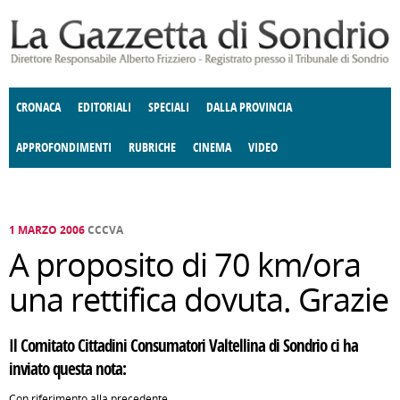
Salta al contenuto principale
CRONACA
EDITORIALI
SPECIALI
DALLA PROVINCIA
APPROFONDIMENTI
RUBRICHE
CINEMA
VIDEO
SOCIETÀ
ENOGASTRONOMIA
COSTUME
DONNE DI VALTELLINA
ECONOMIA
GIUSTIZIA
DEGNO DI NOTA
TERRITORIO
CULTURA
ANGOLO
E SPETTACOLI
DELLE IDEE
FATTI DELLO SPIRITO
POLITICA
CCCVA
1 MARZO 2006
CCCVA
A proposito di 70 km/ora
una rettifica dovuta. Grazie
Il Comitato Cittadini Consumatori Valtellina di Sondrio ci ha
inviato questa nota:
Con riferimento alla precedente