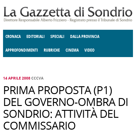
Salta al contenuto principale
CRONACA
EDITORIALI
SPECIALI
DALLA PROVINCIA
APPROFONDIMENTI
RUBRICHE
CINEMA
VIDEO
SOCIETÀ
ENOGASTRONOMIA
COSTUME
DONNE DI VALTELLINA
ECONOMIA
GIUSTIZIA
DEGNO DI NOTA
TERRITORIO
CULTURA
ANGOLO
E SPETTACOLI
DELLE IDEE
FATTI DELLO SPIRITO
POLITICA
CCCVA
14 APRILE 2008
CCCVA
PRIMA PROPOSTA (P1)
DEL GOVERNO-OMBRA DI
SONDRIO: ATTIVITÀ DEL
COMMISSARIO