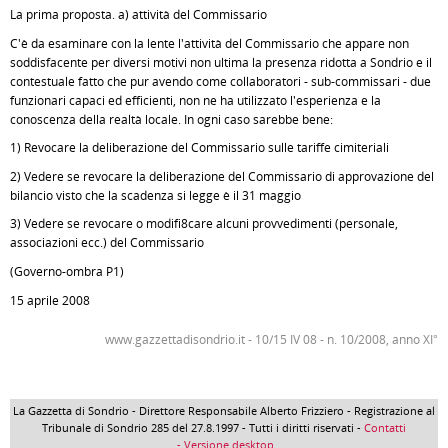
La prima proposta. a) attività del Commissario
C'è da esaminare con la lente l'attività del Commissario che appare non
soddisfacente per diversi motivi non ultima la presenza ridotta a Sondrio e il
contestuale fatto che pur avendo come collaboratori - sub-commissari - due
funzionari capaci ed efficienti, non ne ha utilizzato l'esperienza e la
conoscenza della realtà locale. In ogni caso sarebbe bene:
1) Revocare la deliberazione del Commissario sulle tariffe cimiteriali
2) Vedere se revocare la deliberazione del Commissario di approvazione del
bilancio visto che la scadenza si legge è il 31 maggio
3) Vedere se revocare o modifi8care alcuni provvedimenti (personale,
associazioni ecc.) del Commissario
(Governo-ombra P1)
15 aprile 2008
www.gazzettadisondrio.it - 10/15 IV 08 - n. 10/2008, anno XI°
La Gazzetta di Sondrio - Direttore Responsabile Alberto Frizziero - Registrazione al
Tribunale di Sondrio 285 del 27.8.1997 - Tutti i diritti riservati -
Contatti
- Versione desktop