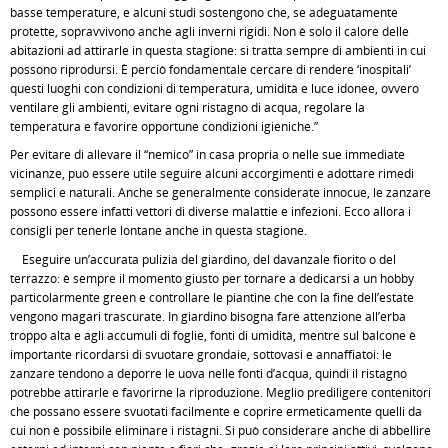
basse temperature, e alcuni studi sostengono che, se adeguatamente
protette, sopravvivono anche agli inverni rigidi. Non è solo il calore delle
abitazioni ad attirarle in questa stagione: si tratta sempre di ambienti in cui
possono riprodursi. È perciò fondamentale cercare di rendere ‘inospitali’
questi luoghi con condizioni di temperatura, umidità e luce idonee, ovvero
ventilare gli ambienti, evitare ogni ristagno di acqua, regolare la
temperatura e favorire opportune condizioni igieniche.”
Per evitare di allevare il “nemico” in casa propria o nelle sue immediate
vicinanze, può essere utile seguire alcuni accorgimenti e adottare rimedi
semplici e naturali. Anche se generalmente considerate innocue, le zanzare
possono essere infatti vettori di diverse malattie e infezioni. Ecco allora i
consigli per tenerle lontane anche in questa stagione.
Eseguire un’accurata pulizia del giardino, del davanzale fiorito o del
terrazzo: è sempre il momento giusto per tornare a dedicarsi a un hobby
particolarmente green e controllare le piantine che con la fine dell’estate
vengono magari trascurate. In giardino bisogna fare attenzione all’erba
troppo alta e agli accumuli di foglie, fonti di umidità, mentre sul balcone è
importante ricordarsi di svuotare grondaie, sottovasi e annaffiatoi: le
zanzare tendono a deporre le uova nelle fonti d’acqua, quindi il ristagno
potrebbe attirarle e favorirne la riproduzione. Meglio prediligere contenitori
che possano essere svuotati facilmente e coprire ermeticamente quelli da
cui non è possibile eliminare i ristagni. Si può considerare anche di abbellire