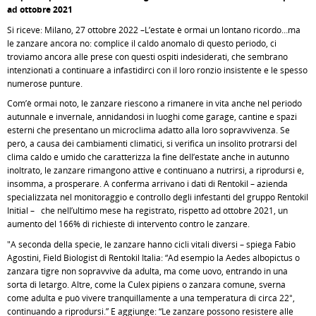
ad ottobre 2021
Si riceve: Milano, 27 ottobre 2022 –L’estate è ormai un lontano ricordo…ma
le zanzare ancora no: complice il caldo anomalo di questo periodo, ci
troviamo ancora alle prese con questi ospiti indesiderati, che sembrano
intenzionati a continuare a infastidirci con il loro ronzio insistente e le spesso
numerose punture.
Com’è ormai noto, le zanzare riescono a rimanere in vita anche nel periodo
autunnale e invernale, annidandosi in luoghi come garage, cantine e spazi
esterni che presentano un microclima adatto alla loro sopravvivenza. Se
però, a causa dei cambiamenti climatici, si verifica un insolito protrarsi del
clima caldo e umido che caratterizza la fine dell’estate anche in autunno
inoltrato, le zanzare rimangono attive e continuano a nutrirsi, a riprodursi e,
insomma, a prosperare. A conferma arrivano i dati di Rentokil – azienda
specializzata nel monitoraggio e controllo degli infestanti del gruppo Rentokil
Initial – che nell’ultimo mese ha registrato, rispetto ad ottobre 2021, un
aumento del 166% di richieste di intervento contro le zanzare.
"A seconda della specie, le zanzare hanno cicli vitali diversi – spiega Fabio
Agostini, Field Biologist di Rentokil Italia: “Ad esempio la Aedes albopictus o
zanzara tigre non sopravvive da adulta, ma come uovo, entrando in una
sorta di letargo. Altre, come la Culex pipiens o zanzara comune, sverna
come adulta e può vivere tranquillamente a una temperatura di circa 22°,
continuando a riprodursi.” E aggiunge: “Le zanzare possono resistere alle