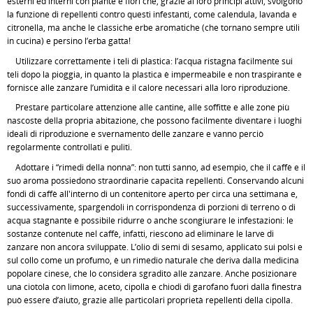
esterni ed interni con piante e fiori che, grazie ai loro principi attivi, svolgono
la funzione di repellenti contro questi infestanti, come calendula, lavanda e
citronella, ma anche le classiche erbe aromatiche (che tornano sempre utili
in cucina) e persino l’erba gatta!
Utilizzare correttamente i teli di plastica: l’acqua ristagna facilmente sui
teli dopo la pioggia, in quanto la plastica è impermeabile e non traspirante e
fornisce alle zanzare l’umidità e il calore necessari alla loro riproduzione.
Prestare particolare attenzione alle cantine, alle soffitte e alle zone più
nascoste della propria abitazione, che possono facilmente diventare i luoghi
ideali di riproduzione e svernamento delle zanzare e vanno perciò
regolarmente controllati e puliti.
Adottare i “rimedi della nonna”: non tutti sanno, ad esempio, che il caffè e il
suo aroma possiedono straordinarie capacità repellenti. Conservando alcuni
fondi di caffè all'interno di un contenitore aperto per circa una settimana e,
successivamente, spargendoli in corrispondenza di porzioni di terreno o di
acqua stagnante è possibile ridurre o anche scongiurare le infestazioni: le
sostanze contenute nel caffè, infatti, riescono ad eliminare le larve di
zanzare non ancora sviluppate. L’olio di semi di sesamo, applicato sui polsi e
sul collo come un profumo, è un rimedio naturale che deriva dalla medicina
popolare cinese, che lo considera sgradito alle zanzare. Anche posizionare
una ciotola con limone, aceto, cipolla e chiodi di garofano fuori dalla finestra
può essere d’aiuto, grazie alle particolari proprietà repellenti della cipolla.