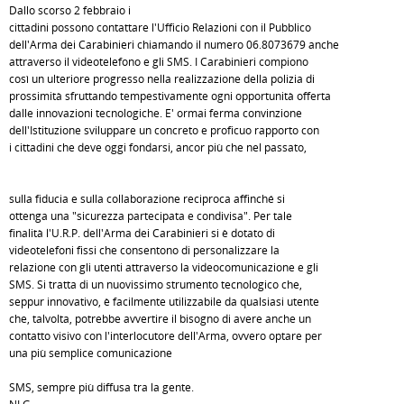
Dallo scorso 2 febbraio i
cittadini possono contattare l'Ufficio Relazioni con il Pubblico
dell'Arma dei Carabinieri chiamando il numero 06.8073679 anche
attraverso il videotelefono e gli SMS. I Carabinieri compiono
così un ulteriore progresso nella realizzazione della polizia di
prossimità sfruttando tempestivamente ogni opportunità offerta
dalle innovazioni tecnologiche. E' ormai ferma convinzione
dell'Istituzione sviluppare un concreto e proficuo rapporto con
i cittadini che deve oggi fondarsi, ancor più che nel passato,
sulla fiducia e sulla collaborazione reciproca affinché si
ottenga una "sicurezza partecipata e condivisa". Per tale
finalità l'U.R.P. dell'Arma dei Carabinieri si è dotato di
videotelefoni fissi che consentono di personalizzare la
relazione con gli utenti attraverso la videocomunicazione e gli
SMS. Si tratta di un nuovissimo strumento tecnologico che,
seppur innovativo, è facilmente utilizzabile da qualsiasi utente
che, talvolta, potrebbe avvertire il bisogno di avere anche un
contatto visivo con l'interlocutore dell'Arma, ovvero optare per
una più semplice comunicazione
SMS, sempre più diffusa tra la gente.