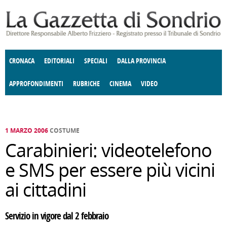
Salta al contenuto principale
CRONACA
EDITORIALI
SPECIALI
DALLA PROVINCIA
APPROFONDIMENTI
RUBRICHE
CINEMA
VIDEO
SOCIETÀ
ENOGASTRONOMIA
COSTUME
DONNE DI VALTELLINA
ECONOMIA
GIUSTIZIA
DEGNO DI NOTA
TERRITORIO
CULTURA
ANGOLO
E SPETTACOLI
DELLE IDEE
FATTI DELLO SPIRITO
POLITICA
CCCVA
1 MARZO 2006
COSTUME
Carabinieri: videotelefono
e SMS per essere più vicini
ai cittadini
Servizio in vigore dal 2 febbraio