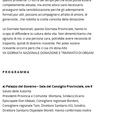
questo problema. Ci vorrà del tempo perché essa possa essere
completamente attuata, ma anche allora sarà necessario
proseguire nella sensibilizzazione perché gli adempimenti
formali.pur utili, possano accompagnarsi all’atto di amore, di
generosità , che nobilita la scelta convinta della donazione.
Le Giornate Nazionali, questa Giornata Provinciale, hanno lo
scopo di diffondere la cultura della vita. Non dimentichiamo che
ognuno di noi, o una persona cara, potrebbe avere necessità di
trapianto, quindi di divenire ricevente. Per poter essere
ricevente occorre però che ci sia chi dona.Alto
VA GIORNATA NAZIONALE DONAZIONE E TRAPIANTO DI ORGANI
P R O G R A M M A
a) Palazzo del Governo – Sala del Consiglio Provinciale, ore 9
Saluto delle Autorità:
Presidenti Provincia e Comunità .Montana, Sindaco,Vicario
Episcopale Don Abbiati, Consigliere regionale Bordoni,
Consigliere regionale Tam, Direttore Sanitario ASL Sondrio,
Direttore Sanitario Ospedale Morelli. Hanno confermato inoltre