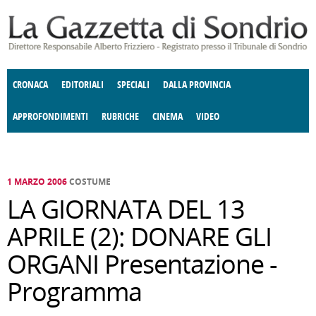
Salta al contenuto principale
CRONACA
EDITORIALI
SPECIALI
DALLA PROVINCIA
APPROFONDIMENTI
RUBRICHE
CINEMA
VIDEO
SOCIETÀ
ENOGASTRONOMIA
COSTUME
DONNE DI VALTELLINA
ECONOMIA
GIUSTIZIA
DEGNO DI NOTA
TERRITORIO
CULTURA
ANGOLO
E SPETTACOLI
DELLE IDEE
FATTI DELLO SPIRITO
POLITICA
CCCVA
1 MARZO 2006
COSTUME
LA GIORNATA DEL 13
APRILE (2): DONARE GLI
ORGANI Presentazione -
Programma