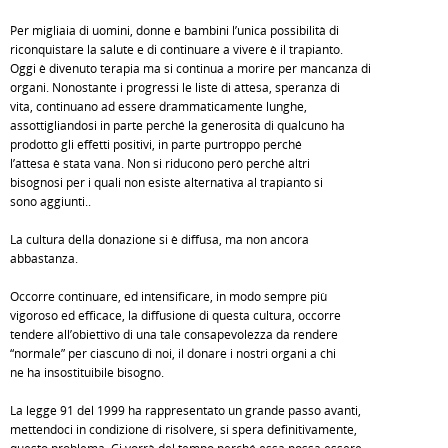
Per migliaia di uomini, donne e bambini l’unica possibilità di
riconquistare la salute e di continuare a vivere è il trapianto.
Oggi è divenuto terapia ma si continua a morire per mancanza di
organi. Nonostante i progressi le liste di attesa, speranza di
vita, continuano ad essere drammaticamente lunghe,
assottigliandosi in parte perché la generosità di qualcuno ha
prodotto gli effetti positivi, in parte purtroppo perché
l’attesa è stata vana. Non si riducono però perché altri
bisognosi per i quali non esiste alternativa al trapianto si
sono aggiunti..
La cultura della donazione si è diffusa, ma non ancora
abbastanza.
Occorre continuare, ed intensificare, in modo sempre più
vigoroso ed efficace, la diffusione di questa cultura, occorre
tendere all’obiettivo di una tale consapevolezza da rendere
“normale” per ciascuno di noi, il donare i nostri organi a chi
ne ha insostituibile bisogno.
La legge 91 del 1999 ha rappresentato un grande passo avanti,
mettendoci in condizione di risolvere, si spera definitivamente,