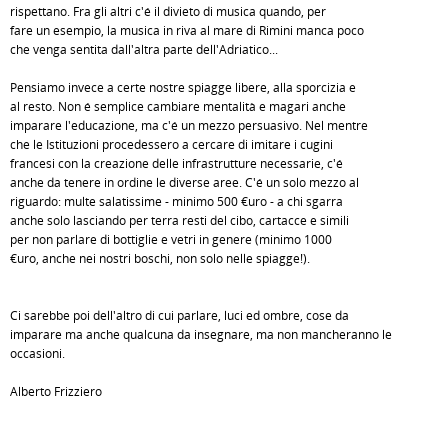
rispettano. Fra gli altri c'é il divieto di musica quando, per
fare un esempio, la musica in riva al mare di Rimini manca poco
che venga sentita dall'altra parte dell'Adriatico...
Pensiamo invece a certe nostre spiagge libere, alla sporcizia e
al resto. Non é semplice cambiare mentalità e magari anche
imparare l'educazione, ma c'é un mezzo persuasivo. Nel mentre
che le Istituzioni procedessero a cercare di imitare i cugini
francesi con la creazione delle infrastrutture necessarie, c'é
anche da tenere in ordine le diverse aree. C'é un solo mezzo al
riguardo: multe salatissime - minimo 500 €uro - a chi sgarra
anche solo lasciando per terra resti del cibo, cartacce e simili
per non parlare di bottiglie e vetri in genere (minimo 1000
€uro, anche nei nostri boschi, non solo nelle spiagge!).
Ci sarebbe poi dell'altro di cui parlare, luci ed ombre, cose da
imparare ma anche qualcuna da insegnare, ma non mancheranno le
occasioni.
Alberto Frizziero