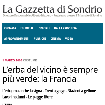
Salta al contenuto principale
CRONACA
EDITORIALI
SPECIALI
DALLA PROVINCIA
APPROFONDIMENTI
RUBRICHE
CINEMA
VIDEO
SOCIETÀ
ENOGASTRONOMIA
COSTUME
DONNE DI VALTELLINA
ECONOMIA
GIUSTIZIA
DEGNO DI NOTA
TERRITORIO
CULTURA
ANGOLO
E SPETTACOLI
DELLE IDEE
FATTI DELLO SPIRITO
POLITICA
CCCVA
1 MARZO 2006
COSTUME
L’erba del vicino è sempre
più verde: la Francia
L'erba, ma anche la vigna - Treni a go-go - Stazioni a gettone
Lavori notturni - Le piagge libere
L'ERBA,