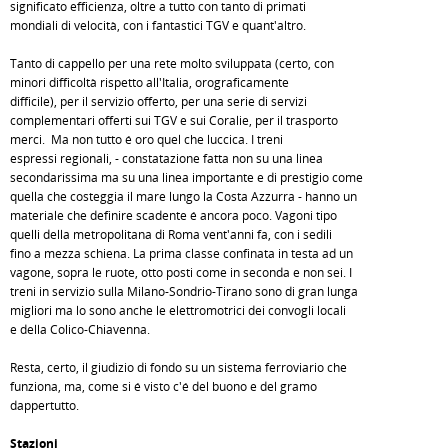
significato efficienza, oltre a tutto con tanto di primati
mondiali di velocità, con i fantastici TGV e quant'altro.
Tanto di cappello per una rete molto sviluppata (certo, con
minori difficoltà rispetto all'Italia, orograficamente
difficile), per il servizio offerto, per una serie di servizi
complementari offerti sui TGV e sui Coralie, per il trasporto
merci. Ma non tutto é oro quel che luccica. I treni
espressi regionali, - constatazione fatta non su una linea
secondarissima ma su una linea importante e di prestigio come
quella che costeggia il mare lungo la Costa Azzurra - hanno un
materiale che definire scadente é ancora poco. Vagoni tipo
quelli della metropolitana di Roma vent'anni fa, con i sedili
fino a mezza schiena. La prima classe confinata in testa ad un
vagone, sopra le ruote, otto posti come in seconda e non sei. I
treni in servizio sulla Milano-Sondrio-Tirano sono di gran lunga
migliori ma lo sono anche le elettromotrici dei convogli locali
e della Colico-Chiavenna.
Resta, certo, il giudizio di fondo su un sistema ferroviario che
funziona, ma, come si é visto c'é del buono e del gramo
dappertutto.
Stazioni