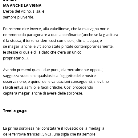
MA ANCHE LA VIGNA
L'erba del vicino, si sa, é
sempre più verde.
Potremmo dire invece, alla valtellinese, che la mia vigna non é
nemmeno da paragonare a quella confinante (anche se la giacitura
é la stessa, il terreno idem così come sole, clima, acqua, e
se magari anche le viti sono state pintate contemporaneamente,
le stesse di qua e di là dato che c'era un unico
proprietario...).
Avendo presenti questi due punti, diametralmente opposti,
saggezza vuole che qualsiasi sia l'oggetto delle nostre
osservazione, e quindi delle valutazioni conseguenti, si evitino
i facili entusiasmi o le facili critiche. Così procedendo
capiterà magari anche di avere delle sorprese.
Treni a go-go
La prima sorpresa nel constatare il rovescio della medaglia
delle ferrovie francesi. SNCF, una sigla che ha sempre