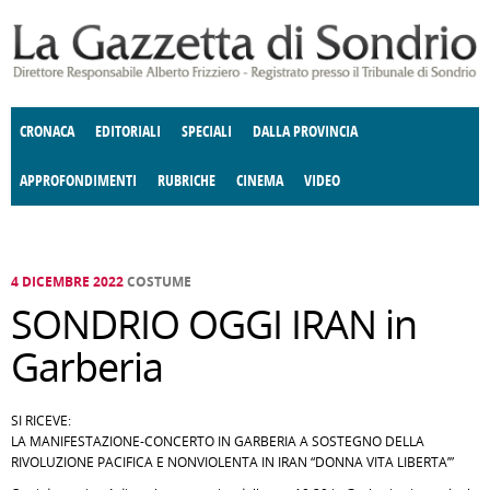
Salta al contenuto principale
CRONACA
EDITORIALI
SPECIALI
DALLA PROVINCIA
APPROFONDIMENTI
RUBRICHE
CINEMA
VIDEO
SOCIETÀ
ENOGASTRONOMIA
COSTUME
DONNE DI VALTELLINA
ECONOMIA
GIUSTIZIA
DEGNO DI NOTA
TERRITORIO
CULTURA
ANGOLO
E SPETTACOLI
DELLE IDEE
FATTI DELLO SPIRITO
POLITICA
CCCVA
4 DICEMBRE 2022
COSTUME
SONDRIO OGGI IRAN in
Garberia
SI RICEVE:
LA MANIFESTAZIONE-CONCERTO IN GARBERIA A SOSTEGNO DELLA
RIVOLUZIONE PACIFICA E NONVIOLENTA IN IRAN “DONNA VITA LIBERTA’”