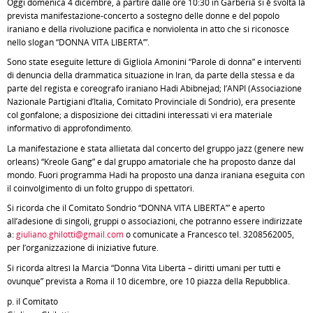
Oggi domenica 4 dicembre, a partire dalle ore 10:30 in Garberia si è svolta la
prevista manifestazione-concerto a sostegno delle donne e del popolo
iraniano e della rivoluzione pacifica e nonviolenta in atto che si riconosce
nello slogan “DONNA VITA LIBERTA’”.
Sono state eseguite letture di Gigliola Amonini “Parole di donna” e interventi
di denuncia della drammatica situazione in Iran, da parte della stessa e da
parte del regista e coreografo iraniano Hadi Abibnejad; l’ANPI (Associazione
Nazionale Partigiani d’Italia, Comitato Provinciale di Sondrio), era presente
col gonfalone; a disposizione dei cittadini interessati vi era materiale
informativo di approfondimento.
La manifestazione è stata allietata dal concerto del gruppo jazz (genere new
orleans) “Kreole Gang” e dal gruppo amatoriale che ha proposto danze dal
mondo. Fuori programma Hadi ha proposto una danza iraniana eseguita con
il coinvolgimento di un folto gruppo di spettatori.
Si ricorda che il Comitato Sondrio “DONNA VITA LIBERTA’” è aperto
all’adesione di singoli, gruppi o associazioni, che potranno essere indirizzate
a:
giuliano.ghilotti@gmail.com
o comunicate a Francesco tel. 3208562005,
per l’organizzazione di iniziative future.
Si ricorda altresì la Marcia “Donna Vita Libertà – diritti umani per tutti e
ovunque” prevista a Roma il 10 dicembre, ore 10 piazza della Repubblica.
p. il Comitato