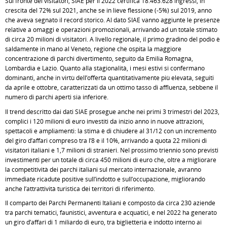
Sul fronte dei visitatori, SIAE per il 2022 certifica 18.463.628 ingressi, in
crescita del 72% sul 2021, anche se in lieve flessione (-5%) sul 2019, anno
che aveva segnato il record storico. Al dato SIAE vanno aggiunte le presenze
relative a omaggi e operazioni promozionali, arrivando ad un totale stimato
di circa 20 milioni di visitatori. A livello regionale, il primo gradino del podio è
saldamente in mano al Veneto, regione che ospita la maggiore
concentrazione di parchi divertimento, seguito da Emilia Romagna,
Lombardia e Lazio. Quanto alla stagionalità, i mesi estivi si confermano
dominanti, anche in virtù dell’offerta quantitativamente più elevata, seguiti
da aprile e ottobre, caratterizzati da un ottimo tasso di affluenza, sebbene il
numero di parchi aperti sia inferiore.
Il trend descritto dai dati SIAE prosegue anche nei primi 3 trimestri del 2023,
complici i 120 milioni di euro investiti da inizio anno in nuove attrazioni,
spettacoli e ampliamenti: la stima è di chiudere al 31/12 con un incremento
del giro d’affari compreso tra l’8 e il 10%, arrivando a quota 22 milioni di
visitatori italiani e 1,7 milioni di stranieri. Nel prossimo triennio sono previsti
investimenti per un totale di circa 450 milioni di euro che, oltre a migliorare
la competitività dei parchi italiani sul mercato internazionale, avranno
immediate ricadute positive sull’indotto e sull’occupazione, migliorando
anche l’attrattività turistica dei territori di riferimento.
Il comparto dei Parchi Permanenti Italiani è composto da circa 230 aziende
tra parchi tematici, faunistici, avventura e acquatici, e nel 2022 ha generato
un giro d’affari di 1 miliardo di euro, tra biglietteria e indotto interno ai