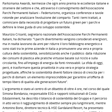
Parksmania Awards, kermesse che ogni anno premia le eccellenze italiane e
straniere del settore e che, attraverso il coinvolgimento dell’Associazione
Parchi Permanenti Italiani – Federturismo, organizza conferenze e tavole
rotonde per analizzare l’evoluzione del comparto. Tanti i temi trattati, a
cominciare dalla necessità di progettare un futuro green per i parchi e
definire le linee guida di uno sviluppo sostenibile.
Maurizio Crisanti, segretario nazionale dell’Associazione Parchi Permanenti
Italiani, ha dichiarato: “I parchi divertimento vengono considerati energivori,
ma in realtà lavorano da anni per ridurre il loro fabbisogno energetico e
sono stati tra le prime aziende in Italia a promuovere una vera e propria
cultura della sostenibilità, sensibilizzando anche il pubblico: dalla riduzione
dei consumi di plastica alle pratiche virtuose basate sul riciclo e sulla
circolarità, fino all’impiego di energia da fonti rinnovabili. La sfida di oggi,
però, è trasformare questa proattività in una vera e propria strategia
progettuale, affinché la sostenibilità diventi fattore stesso di crescita per i
parchi di domani: un elemento imprescindibile per garantire un’offerta di
tempo libero di qualità alle generazioni future”.
L'argomento è stato al centro di un dibattito di oltre 4 ore, nel corso del quale
Simona Bondanza, responsabile ESG e rapporti istituzionali di Costa
Edutainment, ha descritto il bilancio di sostenibilità del Gruppo e il percorso
in atto verso il raggiungimento di obiettivi sempre più lungimiranti, mentre
Antonino Bono, direttore tecnico & HSE Gardaland Resort, ha presentato