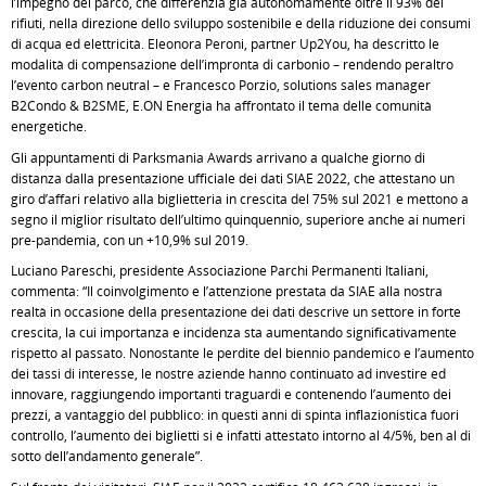
l’impegno del parco, che differenzia già autonomamente oltre il 93% dei
rifiuti, nella direzione dello sviluppo sostenibile e della riduzione dei consumi
di acqua ed elettricità. Eleonora Peroni, partner Up2You, ha descritto le
modalità di compensazione dell’impronta di carbonio – rendendo peraltro
l’evento carbon neutral – e Francesco Porzio, solutions sales manager
B2Condo & B2SME, E.ON Energia ha affrontato il tema delle comunità
energetiche.
Gli appuntamenti di Parksmania Awards arrivano a qualche giorno di
distanza dalla presentazione ufficiale dei dati SIAE 2022, che attestano un
giro d’affari relativo alla biglietteria in crescita del 75% sul 2021 e mettono a
segno il miglior risultato dell’ultimo quinquennio, superiore anche ai numeri
pre-pandemia, con un +10,9% sul 2019.
Luciano Pareschi, presidente Associazione Parchi Permanenti Italiani,
commenta: “Il coinvolgimento e l’attenzione prestata da SIAE alla nostra
realtà in occasione della presentazione dei dati descrive un settore in forte
crescita, la cui importanza e incidenza sta aumentando significativamente
rispetto al passato. Nonostante le perdite del biennio pandemico e l’aumento
dei tassi di interesse, le nostre aziende hanno continuato ad investire ed
innovare, raggiungendo importanti traguardi e contenendo l’aumento dei
prezzi, a vantaggio del pubblico: in questi anni di spinta inflazionistica fuori
controllo, l’aumento dei biglietti si è infatti attestato intorno al 4/5%, ben al di
sotto dell’andamento generale”.