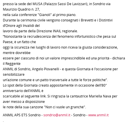
presso la sede del MUSA (Palazzo Sassi De Lavizzari), in Sondrio via
Maurizio Quadrio n. 27,
nella sala conferenze "Gianoli" al primo piano.
Durante la cerimonia civile vengono consegnati i Brevetti e i Distintivi
d’Onore agli Invalidi del
lavoro da parte della Direzione INAIL regionale.
“Nonostante la recrudescenza del fenomeno infortunistico che pesa sul
Paese, è un fatto che
oggi la sicurezza nei luoghi di lavoro non riceva la giusta considerazione,
mentre dovrebbe
essere per ciascuno di noi un valore imprescindibile ed una priorità - dichiara
il Reggente
ANMIL di Sondrio, Angelo Piovanelli - e questa Giornata è l’occasione per
sensibilizzare
un’azione comune e un patto trasversale a tutte le forze politiche”.
Lo spot della Giornata creato appositamente in occasione dell’80°
anniversario dell’ANMIL è
scaricabile al seguente link. Si ringrazia la cantautrice Mariella Nava per
aver messo a disposizione
le note della sua canzone "Non ci vuole un granché".
ANMIL APS ETS Sondrio -
sondrio@anmil.it
- Sondrio -
www.anmil.it
.