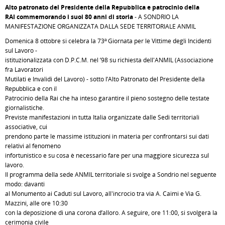
Alto patronato del Presidente della Repubblica e patrocinio della
RAI commemorando i suoi 80 anni di storia
- A SONDRIO LA
MANIFESTAZIONE ORGANIZZATA DALLA SEDE TERRITORIALE ANMIL
Domenica 8 ottobre si celebra la 73ª Giornata per le Vittime degli Incidenti
sul Lavoro -
istituzionalizzata con D.P.C.M. nel ’98 su richiesta dell'ANMIL (Associazione
fra Lavoratori
Mutilati e Invalidi del Lavoro) - sotto l’Alto Patronato del Presidente della
Repubblica e con il
Patrocinio della Rai che ha inteso garantire il pieno sostegno delle testate
giornalistiche.
Previste manifestazioni in tutta Italia organizzate dalle Sedi territoriali
associative, cui
prendono parte le massime istituzioni in materia per confrontarsi sui dati
relativi al fenomeno
infortunistico e su cosa è necessario fare per una maggiore sicurezza sul
lavoro.
Il programma della sede ANMIL territoriale si svolge a Sondrio nel seguente
modo: davanti
al Monumento ai Caduti sul Lavoro, all'incrocio tra via A. Caimi e Via G.
Mazzini, alle ore 10:30
con la deposizione di una corona d’alloro. A seguire, ore 11:00, si svolgerà la
cerimonia civile