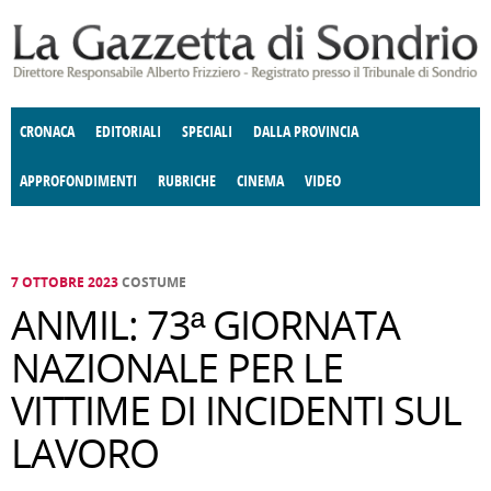
Salta al contenuto principale
CRONACA
EDITORIALI
SPECIALI
DALLA PROVINCIA
APPROFONDIMENTI
RUBRICHE
CINEMA
VIDEO
SOCIETÀ
ENOGASTRONOMIA
COSTUME
DONNE DI VALTELLINA
ECONOMIA
GIUSTIZIA
DEGNO DI NOTA
TERRITORIO
CULTURA
ANGOLO
E SPETTACOLI
DELLE IDEE
FATTI DELLO SPIRITO
POLITICA
CCCVA
7 OTTOBRE 2023
COSTUME
ANMIL: 73ª GIORNATA
NAZIONALE PER LE
VITTIME DI INCIDENTI SUL
LAVORO