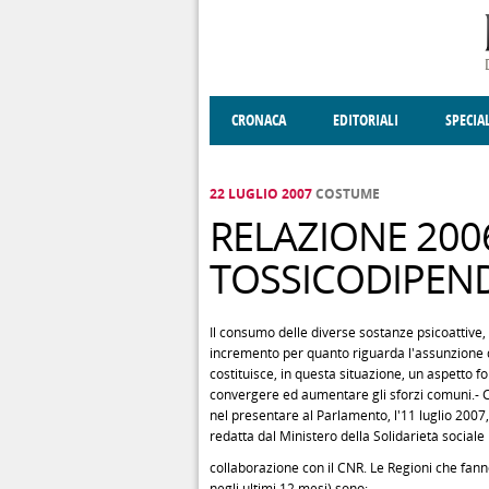
Salta al contenuto principale
CRONACA
EDITORIALI
SPECIA
SOCIETÀ
ENOGASTRONOMIA
COSTUME
DONNE DI VALT
ECONOMI
22 LUGLIO 2007
COSTUME
RELAZIONE 200
TOSSICODIPEN
Il consumo delle diverse sostanze psicoattive,
incremento per quanto riguarda l'assunzione 
costituisce, in questa situazione, un aspetto 
convergere ed aumentare gli sforzi comuni.- Cos
nel presentare al Parlamento, l'11 luglio 2007,
redatta dal Ministero della Solidarietà sociale 
collaborazione con il CNR. Le Regioni che fanno
negli ultimi 12 mesi) sono: