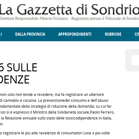
LI
DALLA PROVINCIA
APPROFONDIMENTI
RUBRICHE
C
ELLINA
A
GIUSTIZIA
DEGNO DI NOTA
TERRITORIO
ANGOLO DELLE IDEE
CULTURA E SPETTACOLI
FATTI DELLO SPI
POLIT
6 SULLE
DENZE
 non solo non tende a recedere, ma fa registrare un ulteriore
di cannabis e cocaina. La prevenzionedel consumo e dell'abuso
fondamentale della strategia di riduzione della domanda, su cui far
ì si è espresso il Ministro della Solidarietà sociale,Paolo Ferrero,
 la Relazione annuale sullo stato delle tossicodipendenze in Italia,
in
 registrare le più alte revalenze di consumatori (una o più volte