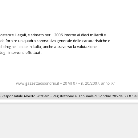
ostanze illegali, è stimato per il 2006 intorno ai dieci miliardi e
nde fornire un quadro conoscitivo generale delle caratteristiche e
i droghe illecite in Italia, anche attraverso la valutazione
gli interventi effettuati.
www.gazzettadisondrio.it – 20 VII 07 – n. 20/2007, anno IX°
 Responsabile Alberto Frizziero - Registrazione al Tribunale di Sondrio 285 del 27.8.1997 - 