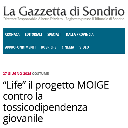
Salta al contenuto principale
CRONACA
EDITORIALI
SPECIALI
DALLA PROVINCIA
APPROFONDIMENTI
RUBRICHE
CINEMA
VIDEO
SOCIETÀ
ENOGASTRONOMIA
COSTUME
DONNE DI VALTELLINA
ECONOMIA
GIUSTIZIA
DEGNO DI NOTA
TERRITORIO
CULTURA
ANGOLO
E SPETTACOLI
DELLE IDEE
FATTI DELLO SPIRITO
POLITICA
CCCVA
27 GIUGNO 2024
COSTUME
“Life” il progetto MOIGE
contro la
tossicodipendenza
giovanile