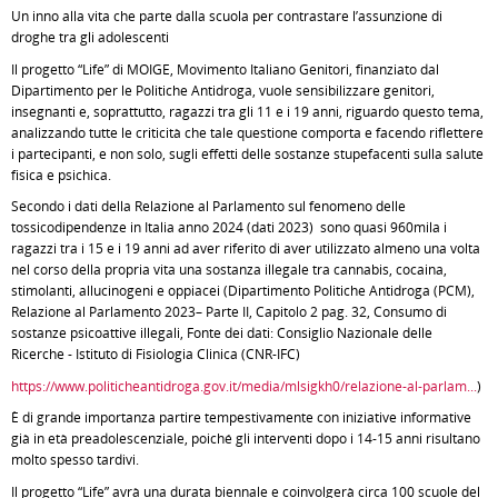
Un inno alla vita che parte dalla scuola per contrastare l’assunzione di
droghe tra gli adolescenti
Il progetto “Life” di MOIGE, Movimento Italiano Genitori, finanziato dal
Dipartimento per le Politiche Antidroga, vuole sensibilizzare genitori,
insegnanti e, soprattutto, ragazzi tra gli 11 e i 19 anni, riguardo questo tema,
analizzando tutte le criticità che tale questione comporta e facendo riflettere
i partecipanti, e non solo, sugli effetti delle sostanze stupefacenti sulla salute
fisica e psichica.
Secondo i dati della Relazione al Parlamento sul fenomeno delle
tossicodipendenze in Italia anno 2024 (dati 2023) sono quasi 960mila i
ragazzi tra i 15 e i 19 anni ad aver riferito di aver utilizzato almeno una volta
nel corso della propria vita una sostanza illegale tra cannabis, cocaina,
stimolanti, allucinogeni e oppiacei (Dipartimento Politiche Antidroga (PCM),
Relazione al Parlamento 2023– Parte II, Capitolo 2 pag. 32, Consumo di
sostanze psicoattive illegali, Fonte dei dati: Consiglio Nazionale delle
Ricerche - Istituto di Fisiologia Clinica (CNR-IFC)
https://www.politicheantidroga.gov.it/media/mlsigkh0/relazione-al-parlam...
)
È di grande importanza partire tempestivamente con iniziative informative
già in età preadolescenziale, poiché gli interventi dopo i 14-15 anni risultano
molto spesso tardivi.
Il progetto “Life” avrà una durata biennale e coinvolgerà circa 100 scuole del