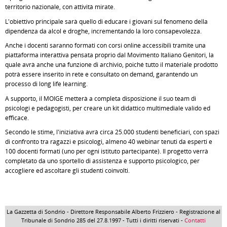
territorio nazionale, con attività mirate.
L'obiettivo principale sarà quello di educare i giovani sul fenomeno della
dipendenza da alcol e droghe, incrementando la loro consapevolezza.
Anche i docenti saranno formati con corsi online accessibili tramite una
piattaforma interattiva pensata proprio dal Movimento Italiano Genitori, la
quale avrà anche una funzione di archivio, poiché tutto il materiale prodotto
potrà essere inserito in rete e consultato on demand, garantendo un
processo di long life learning.
A supporto, il MOIGE metterà a completa disposizione il suo team di
psicologi e pedagogisti, per creare un kit didattico multimediale valido ed
efficace.
Secondo le stime, l'iniziativa avrà circa 25.000 studenti beneficiari, con spazi
di confronto tra ragazzi e psicologi, almeno 40 webinar tenuti da esperti e
100 docenti formati (uno per ogni istituto partecipante). Il progetto verrà
completato da uno sportello di assistenza e supporto psicologico, per
accogliere ed ascoltare gli studenti coinvolti.
La Gazzetta di Sondrio - Direttore Responsabile Alberto Frizziero - Registrazione al
Tribunale di Sondrio 285 del 27.8.1997 - Tutti i diritti riservati -
Contatti