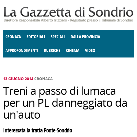
Salta al contenuto principale
CRONACA
EDITORIALI
SPECIALI
DALLA PROVINCIA
APPROFONDIMENTI
RUBRICHE
CINEMA
VIDEO
SOCIETÀ
ENOGASTRONOMIA
COSTUME
DONNE DI VALTELLINA
ECONOMIA
GIUSTIZIA
DEGNO DI NOTA
TERRITORIO
CULTURA
ANGOLO
E SPETTACOLI
DELLE IDEE
FATTI DELLO SPIRITO
POLITICA
CCCVA
13 GIUGNO 2014
CRONACA
Treni a passo di lumaca
per un PL danneggiato da
un'auto
Interessata la tratta Ponte-Sondrio