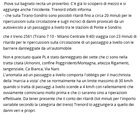
.Piove sul bagnato recita un proverbio. C'è già lo sciopero di mezzo e si
aggiunge anche l'incidente. Trenord infatti informa
- che sulla Tirano-Sondrio sono possibili ritardi fino a circa 20 minuti per le
ripercussioni sulla circolazione e sugli incroci di danni provocati da un
autoveicolo a un passaggio a livello tra le stazioni di Ponte e Sondrio.
che il treno 2561 (Tirano 7:10 - Milano Centrale 9:40) viaggia con 23 minuti di
ritardo per le ripercussioni sulla circolazione di un passaggio a livello con le
barriere danneggiate da un'automobile.
Non è precisato quale PL è stato danneggiato dei sette che ci sono nella
tratta citata (Amonini, confine Poggiridenti/Montagna, altezza Rigamenti,
tangenziale, Cà Bianca, Via Nani.
L'anomalia ad un passaggio a livello comporta l'obbligo per il macchinista
della 'marcia a vista' che se normalmente ha un limite massimo di 30 km/h
quando si tratta di passaggi a livello scende a 4 km/h con rallentamenti che
ovviamente cominciano molto prima e che ci saranno sino a riperazioni
effettiuate. Da tener presente che il conto dei ritardi (tot minuti per l'importo
variabile secondo la categoria del treno) Trenord lo aggiungerà a quello dei
danni veri e propri.