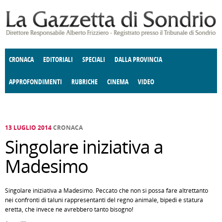
Salta al contenuto principale
CRONACA
EDITORIALI
SPECIALI
DALLA PROVINCIA
APPROFONDIMENTI
RUBRICHE
CINEMA
VIDEO
SOCIETÀ
ENOGASTRONOMIA
COSTUME
DONNE DI VALTELLINA
ECONOMIA
GIUSTIZIA
DEGNO DI NOTA
TERRITORIO
CULTURA
ANGOLO
E SPETTACOLI
DELLE IDEE
FATTI DELLO SPIRITO
POLITICA
CCCVA
13 LUGLIO 2014
CRONACA
Singolare iniziativa a
Madesimo
Singolare iniziativa a Madesimo. Peccato che non si possa fare altrettanto
nei confronti di taluni rappresentanti del regno animale, bipedi e statura
eretta, che invece ne avrebbero tanto bisogno!