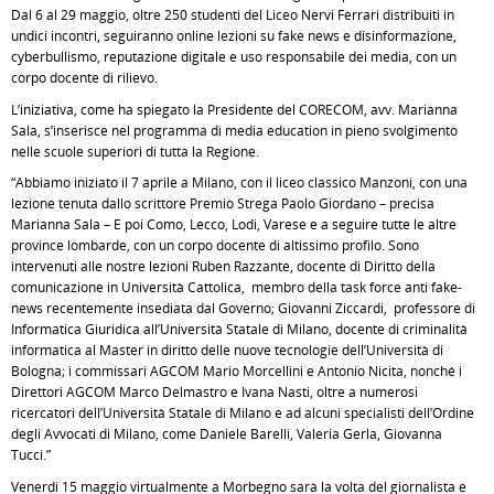
Dal 6 al 29 maggio, oltre 250 studenti del Liceo Nervi Ferrari distribuiti in
undici incontri, seguiranno online lezioni su fake news e disinformazione,
cyberbullismo, reputazione digitale e uso responsabile dei media, con un
corpo docente di rilievo.
L’iniziativa, come ha spiegato la Presidente del CORECOM, avv. Marianna
Sala, s’inserisce nel programma di media education in pieno svolgimento
nelle scuole superiori di tutta la Regione.
“Abbiamo iniziato il 7 aprile a Milano, con il liceo classico Manzoni, con una
lezione tenuta dallo scrittore Premio Strega Paolo Giordano – precisa
Marianna Sala – E poi Como, Lecco, Lodi, Varese e a seguire tutte le altre
province lombarde, con un corpo docente di altissimo profilo. Sono
intervenuti alle nostre lezioni Ruben Razzante, docente di Diritto della
comunicazione in Università Cattolica, membro della task force anti fake-
news recentemente insediata dal Governo; Giovanni Ziccardi, professore di
Informatica Giuridica all’Università Statale di Milano, docente di criminalità
informatica al Master in diritto delle nuove tecnologie dell’Università di
Bologna; i commissari AGCOM Mario Morcellini e Antonio Nicita, nonché i
Direttori AGCOM Marco Delmastro e Ivana Nasti, oltre a numerosi
ricercatori dell’Università Statale di Milano e ad alcuni specialisti dell’Ordine
degli Avvocati di Milano, come Daniele Barelli, Valeria Gerla, Giovanna
Tucci.”
Venerdi 15 maggio virtualmente a Morbegno sarà la volta del giornalista e