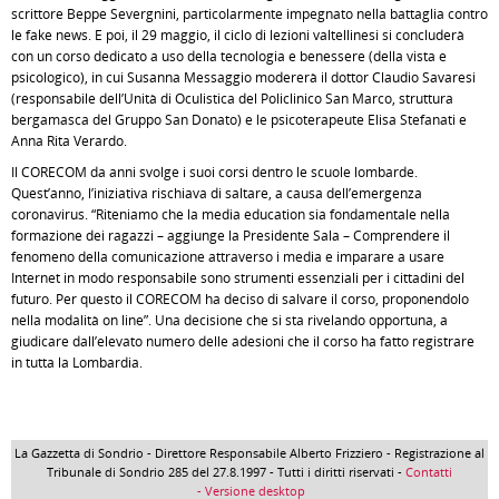
scrittore Beppe Severgnini, particolarmente impegnato nella battaglia contro
le fake news. E poi, il 29 maggio, il ciclo di lezioni valtellinesi si concluderà
con un corso dedicato a uso della tecnologia e benessere (della vista e
psicologico), in cui Susanna Messaggio modererà il dottor Claudio Savaresi
(responsabile dell’Unità di Oculistica del Policlinico San Marco, struttura
bergamasca del Gruppo San Donato) e le psicoterapeute Elisa Stefanati e
Anna Rita Verardo.
Il CORECOM da anni svolge i suoi corsi dentro le scuole lombarde.
Quest’anno, l’iniziativa rischiava di saltare, a causa dell’emergenza
coronavirus. “Riteniamo che la media education sia fondamentale nella
formazione dei ragazzi – aggiunge la Presidente Sala – Comprendere il
fenomeno della comunicazione attraverso i media e imparare a usare
Internet in modo responsabile sono strumenti essenziali per i cittadini del
futuro. Per questo il CORECOM ha deciso di salvare il corso, proponendolo
nella modalità on line”. Una decisione che si sta rivelando opportuna, a
giudicare dall’elevato numero delle adesioni che il corso ha fatto registrare
in tutta la Lombardia.
La Gazzetta di Sondrio - Direttore Responsabile Alberto Frizziero - Registrazione al
Tribunale di Sondrio 285 del 27.8.1997 - Tutti i diritti riservati -
Contatti
- Versione desktop