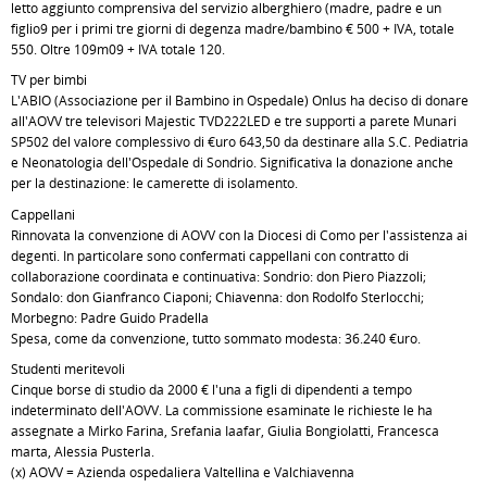
letto aggiunto comprensiva del servizio alberghiero (madre, padre e un
figlio9 per i primi tre giorni di degenza madre/bambino € 500 + IVA, totale
550. Oltre 109m09 + IVA totale 120.
TV per bimbi
L'ABIO (Associazione per il Bambino in Ospedale) Onlus ha deciso di donare
all'AOVV tre televisori Majestic TVD222LED e tre supporti a parete Munari
SP502 del valore complessivo di €uro 643,50 da destinare alla S.C. Pediatria
e Neonatologia dell'Ospedale di Sondrio. Significativa la donazione anche
per la destinazione: le camerette di isolamento.
Cappellani
Rinnovata la convenzione di AOVV con la Diocesi di Como per l'assistenza ai
degenti. In particolare sono confermati cappellani con contratto di
collaborazione coordinata e continuativa: Sondrio: don Piero Piazzoli;
Sondalo: don Gianfranco Ciaponi; Chiavenna: don Rodolfo Sterlocchi;
Morbegno: Padre Guido Pradella
Spesa, come da convenzione, tutto sommato modesta: 36.240 €uro.
Studenti meritevoli
Cinque borse di studio da 2000 € l'una a figli di dipendenti a tempo
indeterminato dell'AOVV. La commissione esaminate le richieste le ha
assegnate a Mirko Farina, Srefania Iaafar, Giulia Bongiolatti, Francesca
marta, Alessia Pusterla.
(x) AOVV = Azienda ospedaliera Valtellina e Valchiavenna