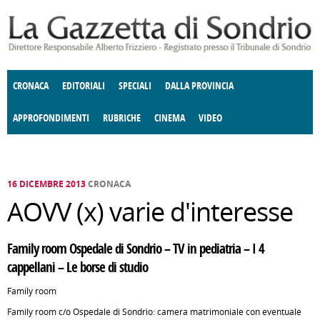
Salta al contenuto principale
CRONACA
EDITORIALI
SPECIALI
DALLA PROVINCIA
APPROFONDIMENTI
RUBRICHE
CINEMA
VIDEO
SOCIETÀ
ENOGASTRONOMIA
COSTUME
DONNE DI VALTELLINA
ECONOMIA
GIUSTIZIA
DEGNO DI NOTA
TERRITORIO
CULTURA
ANGOLO
E SPETTACOLI
DELLE IDEE
FATTI DELLO SPIRITO
POLITICA
CCCVA
16 DICEMBRE 2013
CRONACA
AOVV (x) varie d'interesse
Family room Ospedale di Sondrio – TV in pediatria – I 4
cappellani – Le borse di studio
Family room
Family room c/o Ospedale di Sondrio: camera matrimoniale con eventuale