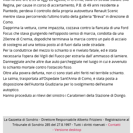
Regina, per cause in corso di accertamento, P.B. di 49 anni residente a
Piantedo, perdeva il controllo della propria autovettura Renault Scenic
mentre stava percorrendo l’ultimo tratto della galleria “Breva” in direzione di
Como.
Dapprima la vettura, come impazzita, cozzava contro la fiancata di una Ford
Focus che stava giungendo nell’opposto senso di marcia, condotta da una
20enne di Cremia, dopodiché terminava la marcia contro un palo di acciaio
di sostegno ad una tettoia posto al di fuori dalla sede stradale.
Per la conduttrice del mezzo lo schianto si è rivelato fatale, ed è stata
necessaria l’opera dei Vigili del Fuoco per estrarla dall’ ammasso di lamiere.
Danneggiate anche altre due auto parcheggiate nel luogo in cui è avvenuto
lo schianto mortale contro l’ostacolo fisso.
Oltre alla povera defunta, non ci sono stati altri feriti nel terribile schianto.
La salma, trasportata all’Ospedale Sant’Anna di Como, è stata posta a
disposizione dell’Autorità Giudiziaria per lo svolgimento dell’esame
autoptico.
Hanno proceduto ai rilievi del sinistro i Carabinieri della Stazione di Dongo.
La Gazzetta di Sondrio - Direttore Responsabile Alberto Frizziero - Registrazione al
Tribunale di Sondrio 285 del 27.8.1997 - Tutti i diritti riservati -
Contatti
- Versione desktop