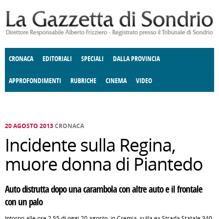
Salta al contenuto principale
CRONACA
EDITORIALI
SPECIALI
DALLA PROVINCIA
APPROFONDIMENTI
RUBRICHE
CINEMA
VIDEO
SOCIETÀ
ENOGASTRONOMIA
COSTUME
DONNE DI VALTELLINA
ECONOMIA
GIUSTIZIA
DEGNO DI NOTA
TERRITORIO
CULTURA
ANGOLO
E SPETTACOLI
DELLE IDEE
FATTI DELLO SPIRITO
POLITICA
CCCVA
20 AGOSTO 2013
CRONACA
Incidente sulla Regina,
muore donna di Piantedo
Auto distrutta dopo una carambola con altre auto e il frontale
con un palo
Intorno alle ore 2.55 di oggi 20 agosto, in Cremia, sulla ex Strada Statale 340