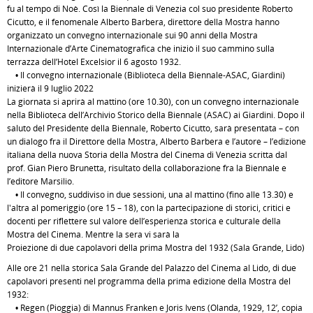
fu al tempo di Noè. Così la Biennale di Venezia col suo presidente Roberto
Cicutto, e il fenomenale Alberto Barbera, direttore della Mostra hanno
organizzato un convegno internazionale sui 90 anni della Mostra
Internazionale d’Arte Cinematografica che iniziò il suo cammino sulla
terrazza dell’Hotel Excelsior il 6 agosto 1932.
• Il convegno internazionale (Biblioteca della Biennale-ASAC, Giardini)
inizierà il 9 luglio 2022
La giornata si aprirà al mattino (ore 10.30), con un convegno internazionale
nella Biblioteca dell’Archivio Storico della Biennale (ASAC) ai Giardini. Dopo il
saluto del Presidente della Biennale, Roberto Cicutto, sarà presentata – con
un dialogo fra il Direttore della Mostra, Alberto Barbera e l’autore – l’edizione
italiana della nuova Storia della Mostra del Cinema di Venezia scritta dal
prof. Gian Piero Brunetta, risultato della collaborazione fra la Biennale e
l’editore Marsilio.
• Il convegno, suddiviso in due sessioni, una al mattino (fino alle 13.30) e
l'altra al pomeriggio (ore 15 – 18), con la partecipazione di storici, critici e
docenti per riflettere sul valore dell’esperienza storica e culturale della
Mostra del Cinema. Mentre la sera vi sarà la
Proiezione di due capolavori della prima Mostra del 1932 (Sala Grande, Lido)
Alle ore 21 nella storica Sala Grande del Palazzo del Cinema al Lido, di due
capolavori presenti nel programma della prima edizione della Mostra del
1932:
• Regen (Pioggia) di Mannus Franken e Joris Ivens (Olanda, 1929, 12’, copia