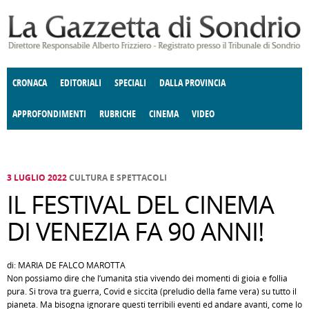
Salta al contenuto principale
CRONACA
EDITORIALI
SPECIALI
DALLA PROVINCIA
APPROFONDIMENTI
RUBRICHE
CINEMA
VIDEO
SOCIETÀ
ENOGASTRONOMIA
COSTUME
DONNE DI VALTELLINA
ECONOMIA
GIUSTIZIA
DEGNO DI NOTA
TERRITORIO
CULTURA
ANGOLO
E SPETTACOLI
DELLE IDEE
FATTI DELLO SPIRITO
POLITICA
CCCVA
3 LUGLIO 2022
CULTURA E SPETTACOLI
IL FESTIVAL DEL CINEMA
DI VENEZIA FA 90 ANNI!
di: MARIA DE FALCO MAROTTA
Non possiamo dire che l’umanità stia vivendo dei momenti di gioia e follia
pura. Si trova tra guerra, Covid e siccità (preludio della fame vera) su tutto il
pianeta. Ma bisogna ignorare questi terribili eventi ed andare avanti, come lo