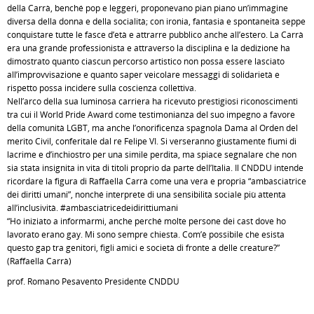
della Carrà, benché pop e leggeri, proponevano pian piano un’immagine
diversa della donna e della socialità; con ironia, fantasia e spontaneità seppe
conquistare tutte le fasce d’età e attrarre pubblico anche all’estero. La Carrà
era una grande professionista e attraverso la disciplina e la dedizione ha
dimostrato quanto ciascun percorso artistico non possa essere lasciato
all’improvvisazione e quanto saper veicolare messaggi di solidarietà e
rispetto possa incidere sulla coscienza collettiva.
Nell’arco della sua luminosa carriera ha ricevuto prestigiosi riconoscimenti
tra cui il World Pride Award come testimonianza del suo impegno a favore
della comunità LGBT, ma anche l’onorificenza spagnola Dama al Orden del
merito Civil, conferitale dal re Felipe VI. Si verseranno giustamente fiumi di
lacrime e d’inchiostro per una simile perdita, ma spiace segnalare che non
sia stata insignita in vita di titoli proprio da parte dell’Italia. Il CNDDU intende
ricordare la figura di Raffaella Carrà come una vera e propria “ambasciatrice
dei diritti umani”, nonché interprete di una sensibilità sociale più attenta
all’inclusività. #ambasciatricedeidirittiumani
“Ho iniziato a informarmi, anche perché molte persone dei cast dove ho
lavorato erano gay. Mi sono sempre chiesta. Com’è possibile che esista
questo gap tra genitori, figli amici e società di fronte a delle creature?”
(Raffaella Carrà)
prof. Romano Pesavento Presidente CNDDU