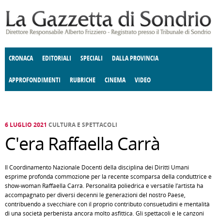
Salta al contenuto principale
CRONACA
EDITORIALI
SPECIALI
DALLA PROVINCIA
APPROFONDIMENTI
RUBRICHE
CINEMA
VIDEO
SOCIETÀ
ENOGASTRONOMIA
COSTUME
DONNE DI VALTELLINA
ECONOMIA
GIUSTIZIA
DEGNO DI NOTA
TERRITORIO
CULTURA
ANGOLO
E SPETTACOLI
DELLE IDEE
FATTI DELLO SPIRITO
POLITICA
CCCVA
6 LUGLIO 2021
CULTURA E SPETTACOLI
C'era Raffaella Carrà
Il Coordinamento Nazionale Docenti della disciplina dei Diritti Umani
esprime profonda commozione per la recente scomparsa della conduttrice e
show-woman Raffaella Carrà. Personalità poliedrica e versatile l’artista ha
accompagnato per diversi decenni le generazioni del nostro Paese,
contribuendo a svecchiare con il proprio contributo consuetudini e mentalità
di una società perbenista ancora molto asfittica. Gli spettacoli e le canzoni