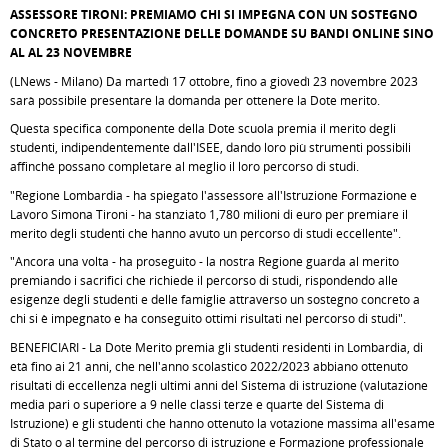
ASSESSORE TIRONI: PREMIAMO CHI SI IMPEGNA CON UN SOSTEGNO
CONCRETO PRESENTAZIONE DELLE DOMANDE SU BANDI ONLINE SINO
AL AL 23 NOVEMBRE
(LNews - Milano) Da martedì 17 ottobre, fino a giovedì 23 novembre 2023
sarà possibile presentare la domanda per ottenere la Dote merito.
Questa specifica componente della Dote scuola premia il merito degli
studenti, indipendentemente dall'ISEE, dando loro più strumenti possibili
affinché possano completare al meglio il loro percorso di studi.
"Regione Lombardia - ha spiegato l'assessore all'Istruzione Formazione e
Lavoro Simona Tironi - ha stanziato 1,780 milioni di euro per premiare il
merito degli studenti che hanno avuto un percorso di studi eccellente".
"Ancora una volta - ha proseguito - la nostra Regione guarda al merito
premiando i sacrifici che richiede il percorso di studi, rispondendo alle
esigenze degli studenti e delle famiglie attraverso un sostegno concreto a
chi si è impegnato e ha conseguito ottimi risultati nel percorso di studi".
BENEFICIARI - La Dote Merito premia gli studenti residenti in Lombardia, di
età fino ai 21 anni, che nell'anno scolastico 2022/2023 abbiano ottenuto
risultati di eccellenza negli ultimi anni del Sistema di istruzione (valutazione
media pari o superiore a 9 nelle classi terze e quarte del Sistema di
Istruzione) e gli studenti che hanno ottenuto la votazione massima all'esame
di Stato o al termine del percorso di istruzione e Formazione professionale