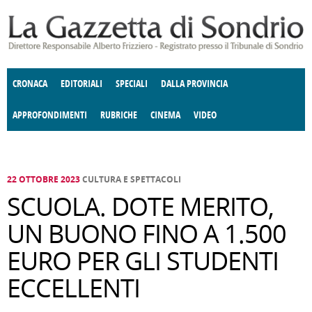
Salta al contenuto principale
CRONACA
EDITORIALI
SPECIALI
DALLA PROVINCIA
APPROFONDIMENTI
RUBRICHE
CINEMA
VIDEO
SOCIETÀ
ENOGASTRONOMIA
COSTUME
DONNE DI VALTELLINA
ECONOMIA
GIUSTIZIA
DEGNO DI NOTA
TERRITORIO
CULTURA
ANGOLO
E SPETTACOLI
DELLE IDEE
FATTI DELLO SPIRITO
POLITICA
CCCVA
22 OTTOBRE 2023
CULTURA E SPETTACOLI
SCUOLA. DOTE MERITO,
UN BUONO FINO A 1.500
EURO PER GLI STUDENTI
ECCELLENTI