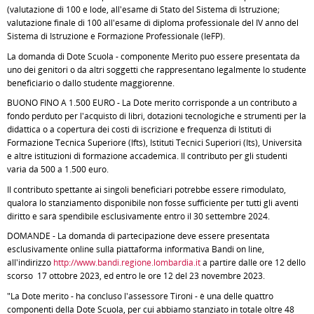
(valutazione di 100 e lode, all'esame di Stato del Sistema di Istruzione;
valutazione finale di 100 all'esame di diploma professionale del IV anno del
Sistema di Istruzione e Formazione Professionale (IeFP).
La domanda di Dote Scuola - componente Merito può essere presentata da
uno dei genitori o da altri soggetti che rappresentano legalmente lo studente
beneficiario o dallo studente maggiorenne.
BUONO FINO A 1.500 EURO - La Dote merito corrisponde a un contributo a
fondo perduto per l'acquisto di libri, dotazioni tecnologiche e strumenti per la
didattica o a copertura dei costi di iscrizione e frequenza di Istituti di
Formazione Tecnica Superiore (Ifts), Istituti Tecnici Superiori (Its), Università
e altre istituzioni di formazione accademica. Il contributo per gli studenti
varia da 500 a 1.500 euro.
Il contributo spettante ai singoli beneficiari potrebbe essere rimodulato,
qualora lo stanziamento disponibile non fosse sufficiente per tutti gli aventi
diritto e sarà spendibile esclusivamente entro il 30 settembre 2024.
DOMANDE - La domanda di partecipazione deve essere presentata
esclusivamente online sulla piattaforma informativa Bandi on line,
all'indirizzo
http://www.bandi.regione.lombardia.it
a partire dalle ore 12 dello
scorso 17 ottobre 2023, ed entro le ore 12 del 23 novembre 2023.
"La Dote merito - ha concluso l'assessore Tironi - è una delle quattro
componenti della Dote Scuola, per cui abbiamo stanziato in totale oltre 48