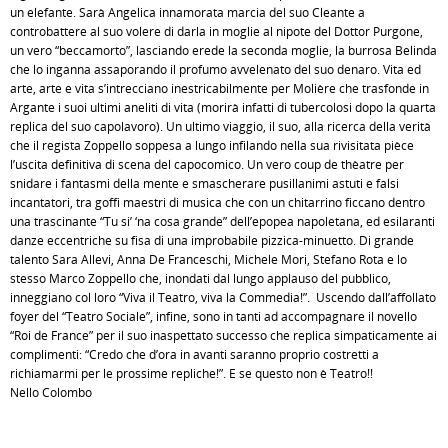
un elefante. Sarà Angelica innamorata marcia del suo Cleante a
controbattere al suo volere di darla in moglie al nipote del Dottor Purgone,
un vero “beccamorto”, lasciando erede la seconda moglie, la burrosa Belinda
che lo inganna assaporando il profumo avvelenato del suo denaro. Vita ed
arte, arte e vita s’intrecciano inestricabilmente per Molière che trasfonde in
Argante i suoi ultimi aneliti di vita (morirà infatti di tubercolosi dopo la quarta
replica del suo capolavoro). Un ultimo viaggio, il suo, alla ricerca della verità
che il regista Zoppello soppesa a lungo infilando nella sua rivisitata pièce
l’uscita definitiva di scena del capocomico. Un vero coup de thèatre per
snidare i fantasmi della mente e smascherare pusillanimi astuti e falsi
incantatori, tra goffi maestri di musica che con un chitarrino ficcano dentro
una trascinante “Tu si’ ‘na cosa grande” dell’epopea napoletana, ed esilaranti
danze eccentriche su fisa di una improbabile pizzica-minuetto. Di grande
talento Sara Allevi, Anna De Franceschi, Michele Mori, Stefano Rota e lo
stesso Marco Zoppello che, inondati dal lungo applauso del pubblico,
inneggiano col loro “Viva il Teatro, viva la Commedia!”. Uscendo dall’affollato
foyer del “Teatro Sociale”, infine, sono in tanti ad accompagnare il novello
“Roi de France” per il suo inaspettato successo che replica simpaticamente ai
complimenti: “Credo che d’ora in avanti saranno proprio costretti a
richiamarmi per le prossime repliche!”. E se questo non è Teatro!!
Nello Colombo