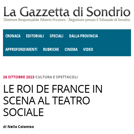
Salta al contenuto principale
CRONACA
EDITORIALI
SPECIALI
DALLA PROVINCIA
APPROFONDIMENTI
RUBRICHE
CINEMA
VIDEO
SOCIETÀ
ENOGASTRONOMIA
COSTUME
DONNE DI VALTELLINA
ECONOMIA
GIUSTIZIA
DEGNO DI NOTA
TERRITORIO
CULTURA
ANGOLO
E SPETTACOLI
DELLE IDEE
FATTI DELLO SPIRITO
POLITICA
CCCVA
26 OTTOBRE 2023
CULTURA E SPETTACOLI
LE ROI DE FRANCE IN
SCENA AL TEATRO
SOCIALE
di Nello Colombo