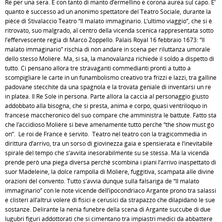
Re per una sera. E con tanto di manto d’ermellino e corona aurea sul capo. E’
quanto è successo ad un anonimo spettatore del Teatro Sociale, durante la
pièce di Stivalaccio Teatro “Il malato immaginario. L’ultimo viaggio”, che si è
ritrovato, suo malgrado, al centro della vicenda scenica rappresentata sotto
l’effervescente regia di Marco Zoppello. Palais Royal 16 febbraio 1673: “Il
malato immaginario” rischia di non andare in scena per riluttanza umorale
dello stesso Molière. Ma, si sa, la manovalanza richiede il soldo a dispetto di
tutto. Ci pensano allora tre stravaganti commedianti pronti a tutto a
scompigliare le carte in un funambolismo creativo tra frizzi e lazzi, tra galline
padovane stecchite da una spagnola e la trovata geniale di inventarsi un re
in platea. Il Re Sole in persona. Parte allora la caccia al personaggio giusto
addobbato alla bisogna, che si presta, anima e corpo, quasi ventriloquo in
francese maccheronico del suo compare che amministra le battute. Fatto sta
che l’accidioso Molière si beve amenamente tutto perché “the show must go
on”. Le roi de France è servito. Teatro nel teatro con la tragicommedia in
dirittura d’arrivo, tra un sorso di giovinezza gaia e spensierata e l’inevitabile
spirale del tempo che s’avvita inesorabilmente su se stessa. Ma la vicenda
prende però una piega diversa perché scombina i piani l’arrivo inaspettato di
suor Madeleine, la dolce rampolla di Molière, fuggitiva, scampata alle divine
orazioni del convento. Tutto s’avvia dunque sulla falsariga de “Il malato
immaginario” con le note vicende dell’ipocondriaco Argante prono tra salassi
e clisteri all’altrui volere di fisici e cerusici da strapazzo che dilapidano le sue
sostanze. Delirante la nenia funebre della scena di Argante succube di due
lugubri figuri addottorati che si cimentano tra impiastri medici da abbattere