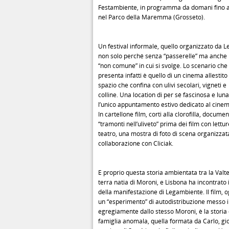
Festambiente, in programma da domani fino a
nel Parco della Maremma (Grosseto).
Un festival informale, quello organizzato da 
non solo perché senza “passerelle” ma anche p
“non comune” in cui si svolge. Lo scenario che 
presenta infatti è quello di un cinema allestito
spazio che confina con ulivi secolari, vigneti e
colline. Una location di per sé fascinosa e lun
l’unico appuntamento estivo dedicato al cinema
In cartellone film, corti alla clorofilla, documen
“tramonti nell’uliveto” prima dei film con lettur
teatro, una mostra di foto di scena organizzat
collaborazione con Cliciak.
E proprio questa storia ambientata tra la Valte
terra natia di Moroni, e Lisbona ha incontrato i
della manifestazione di Legambiente. Il film, o
un “esperimento” di autodistribuzione messo i
egregiamente dallo stesso Moroni, è la storia 
famiglia anomala, quella formata da Carlo, g