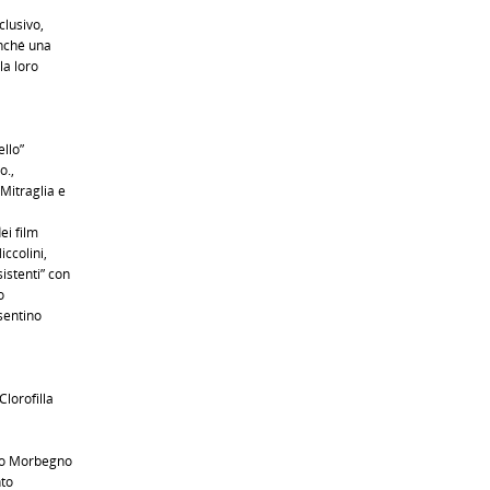
clusivo,
inché una
la loro
ello”
o.,
Mitraglia e
ei film
iccolini,
istenti” con
o
sentino
lorofilla
 do Morbegno
nto