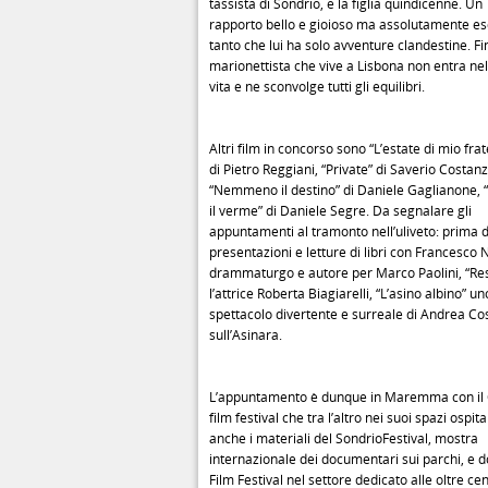
tassista di Sondrio, e la figlia quindicenne. Un
rapporto bello e gioioso ma assolutamente es
tanto che lui ha solo avventure clandestine. F
marionettista che vive a Lisbona non entra nel
vita e ne sconvolge tutti gli equilibri.
Altri film in concorso sono “L’estate di mio frat
di Pietro Reggiani, “Private” di Saverio Costanz
“Nemmeno il destino” di Daniele Gaglianone, “
il verme” di Daniele Segre. Da segnalare gli
appuntamenti al tramonto nell’uliveto: prima d
presentazioni e letture di libri con Francesco N
drammaturgo e autore per Marco Paolini, “Res
l’attrice Roberta Biagiarelli, “L’asino albino” un
spettacolo divertente e surreale di Andrea Co
sull’Asinara.
L’appuntamento è dunque in Maremma con il C
film festival che tra l’altro nei suoi spazi ospita
anche i materiali del SondrioFestival, mostra
internazionale dei documentari sui parchi, e
Film Festival nel settore dedicato alle oltre ce