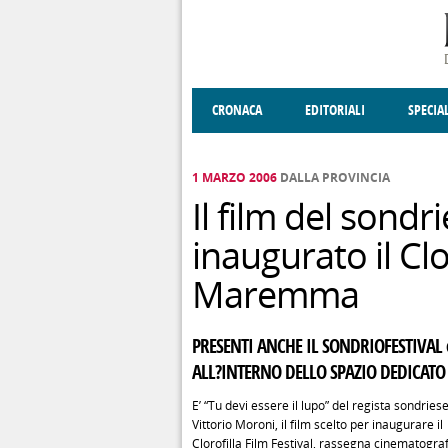
Salta al contenuto principale
CRONACA
EDITORIALI
SPECIA
SOCIETÀ
ENOGASTRONOMIA
COSTUME
DONNE DI VALT
ECONOMI
1 MARZO 2006
DALLA PROVINCIA
Il film del sondr
inaugurato il Clor
Maremma
PRESENTI ANCHE IL SONDRIOFESTIVAL
ALL?INTERNO DELLO SPAZIO DEDICATO 
E’ “Tu devi essere il lupo” del regista sondries
Vittorio Moroni, il film scelto per inaugurare il
Clorofilla Film Festival, rassegna cinematograf