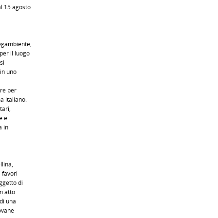
l 15 agosto
Legambiente,
er il luogo
si
 in uno
are per
 italiano.
tari,
e e
a in
llina,
 favori
ggetto di
n atto
di una
iovane