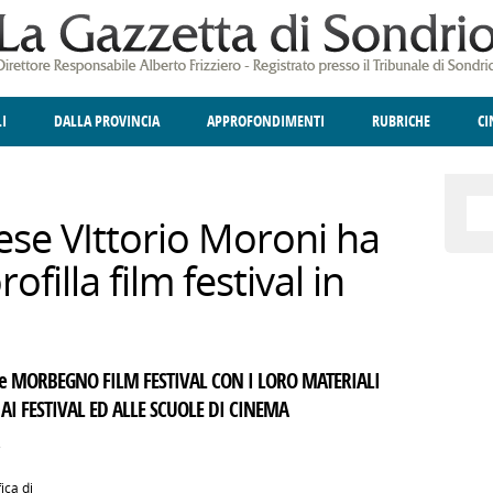
LI
DALLA PROVINCIA
APPROFONDIMENTI
RUBRICHE
C
ELLINA
A
GIUSTIZIA
DEGNO DI NOTA
TERRITORIO
ANGOLO DELLE IDEE
CULTURA E SPETTACOLI
FATTI DELLO SPI
POLIT
iese VIttorio Moroni ha
ofilla film festival in
 e MORBEGNO FILM FESTIVAL CON I LORO MATERIALI
AI FESTIVAL ED ALLE SCUOLE DI CINEMA
e
ica di