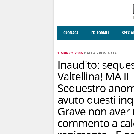
Salta al contenuto principale
CRONACA
EDITORIALI
SPECIA
SOCIETÀ
ENOGASTRONOMIA
COSTUME
DONNE DI VALT
ECONOMI
1 MARZO 2006
DALLA PROVINCIA
Inaudito: seques
Valtellina! MA 
Sequestro anoma
avuto questi inqu
Grave non aver ri
commento a cald