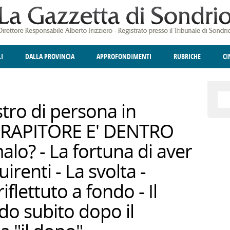
LI
DALLA PROVINCIA
APPROFONDIMENTI
RUBRICHE
C
ELLINA
A
GIUSTIZIA
DEGNO DI NOTA
TERRITORIO
ANGOLO DELLE IDEE
CULTURA E SPETTACOLI
FATTI DELLO SPI
POLIT
tro di persona in
IL RAPITORE E' DENTRO
lo? - La fortuna di aver
irenti - La svolta -
flettuto a fondo - Il
o subito dopo il