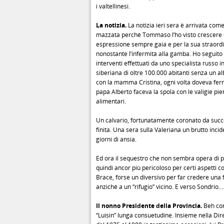
i valtellinesi.
La notizia.
La notizia ieri sera è arrivata com
mazzata perché Tommaso l’ho visto crescere 
espressione sempre gaia e per la sua straord
nonostante l’infermità alla gamba. Ho seguito 
interventi effettuati da uno specialista russo in
siberiana di oltre 100.000 abitanti senza un al
con la mamma Cristina, ogni volta doveva ferm
papà Alberto faceva la spola con le valigie pie
alimentari.
Un calvario, fortunatamente coronato da suc
finita. Una sera sulla Valeriana un brutto inci
giorni di ansia.
Ed ora il sequestro che non sembra opera di pr
quindi ancor più pericoloso per certi aspetti co
Brace, forse un diversivo per far credere una 
anziché a un “rifugio” vicino. E verso Sondrio…
Il nonno Presidente della Provincia.
Beh co
“Luisin” lunga consuetudine. Insieme nella Di