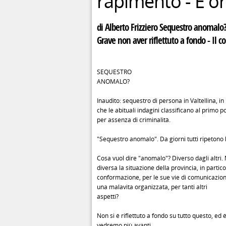
rapimento - E or
di Alberto Frizziero Sequestro anomalo? 
Grave non aver riflettuto a fondo - Il
SEQUESTRO
ANOMALO?
Inaudito: sequestro di persona in Valtellina, in
che le abituali indagini classificano al primo po
per assenza di criminalità.
"Sequestro anomalo". Da giorni tutti ripetono 
Cosa vuol dire "anomalo"? Diverso dagli altri.
diversa la situazione della provincia, in partic
conformazione, per le sue vie di comunicazion
una malavita organizzata, per tanti altri
aspetti?
Non si é riflettuto a fondo su tutto questo, ed
vedremo più avanti.