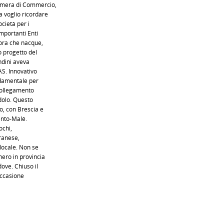
Camera di Commercio,
a voglio ricordare
cietà per i
importanti Enti
lora che nacque,
o progetto del
andini aveva
AS. Innovativo
damentale per
 collegamento
dolo. Questo
to, con Brescia e
rento-Malé.
ochi,
iranese,
 locale. Non se
nero in provincia
ove. Chiuso il
 occasione