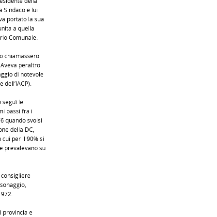
residente della
a Sindaco e lui
va portato la sua
nita a quella
tario Comunale.
i lo chiamassero
. Aveva peraltro
aggio di notevole
e dell’IACP).
 seguì le
i passi fra i
76 quando svolsi
ione della DC,
cui per il 90% si
he prevalevano su
 consigliere
rsonaggio,
1972.
i provincia e