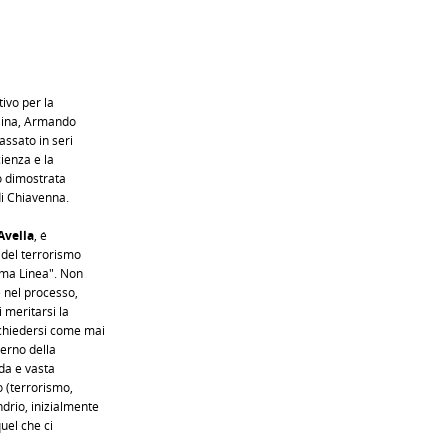
tivo per la
llina, Armando
assato in seri
cienza e la
ro dimostrata
di Chiavenna.
Avella
, é
 del terrorismo
ima Linea". Non
e nel processo,
 meritarsi la
 chiedersi come mai
verno della
ida e vasta
o (terrorismo,
drio, inizialmente
uel che ci