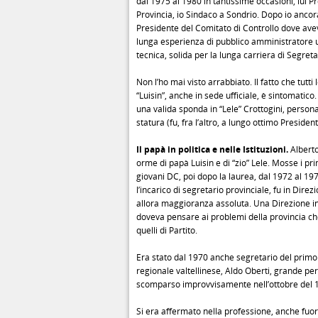
dal 1975 al 1980 in tantissime occasioni, lui P
Provincia, io Sindaco a Sondrio. Dopo io ancor
Presidente del Comitato di Controllo dove ave
lunga esperienza di pubblico amministratore u
tecnica, solida per la lunga carriera di Segre
Non l’ho mai visto arrabbiato. Il fatto che tutt
“Luisin”, anche in sede ufficiale, è sintomatico
una valida sponda in “Lele” Crottogini, person
statura (fu, fra l’altro, a lungo ottimo President
Il papà in politica e nelle Istituzioni.
Alberto
orme di papà Luisin e di “zio” Lele. Mosse i prim
giovani DC, poi dopo la laurea, dal 1972 al 19
l’incarico di segretario provinciale, fu in Direz
allora maggioranza assoluta. Una Direzione in 
doveva pensare ai problemi della provincia c
quelli di Partito.
Era stato dal 1970 anche segretario del primo
regionale valtellinese, Aldo Oberti, grande pe
scomparso improvvisamente nell’ottobre del 
Si era affermato nella professione, anche fuor