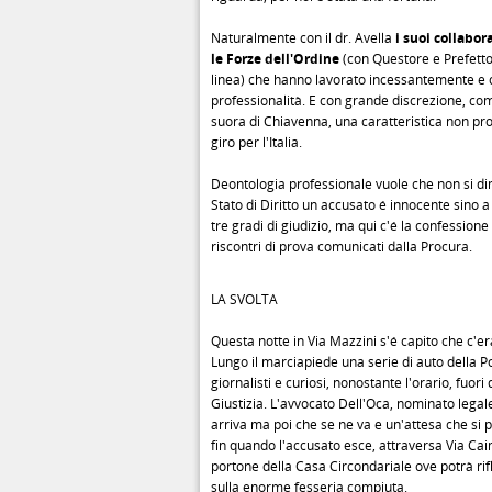
Naturalmente con il dr. Avella
i suoi collabora
le Forze dell'Ordine
(con Questore e Prefetto
linea) che hanno lavorato incessantemente e
professionalità. E con grande discrezione, com
suora di Chiavenna, una caratteristica non pro
giro per l'Italia.
Deontologia professionale vuole che non si di
Stato di Diritto un accusato é innocente sino a
tre gradi di giudizio, ma qui c'é la confessione 
riscontri di prova comunicati dalla Procura.
LA SVOLTA
Questa notte in Via Mazzini s'é capito che c'era
Lungo il marciapiede una serie di auto della Po
giornalisti e curiosi, nonostante l'orario, fuori
Giustizia. L'avvocato Dell'Oca, nominato legale
arriva ma poi che se ne va e un'attesa che si 
fin quando l'accusato esce, attraversa Via Cai
portone della Casa Circondariale ove potrà ri
sulla enorme fesseria compiuta.