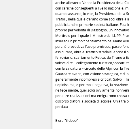
anche all’estero. Venne la Presidenza della 
con cariche conseguenti a livello nazionale, m
quando assunse, io vice, la Presidenza della So
Trafori, nella quale c’erano come soci oltre a 
pubblici anche primarie società italiane. Fu al
proprio per volontà di Dassogno, un innovativ
Mortirolo per il quale il Ministro dei LL.PP. Pr
inserito un primo finanziamento nel Piano AN
perché prevedeva l’uso promiscuo, passo fon
assicurare, oltre al traffico stradale, anche il
ferroviario, scartamento Retica, da Tirano a E
voleva dire il collegamento turistico,soprattut
con la saldatura – circuito delle Alpi, con la T
Guardare avanti, con visione strategica, è di p
generalmente incompresi e criticati Salvo il T
tiepidissima, e per molti negativa, la reazione
ne fece niente, quei soldi ovviamente non ven
per altre realizzazioni ma emigrarono chissà d
discorso trafori la società di sciolse. Un’altra
perduta.
E ora "il dopo"