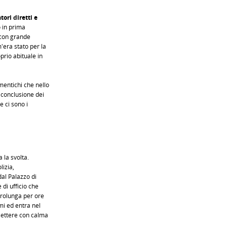
tori diretti e
 in prima
 con grande
'era stato per la
prio abituale in
mentichi che nello
 conclusione dei
e ci sono i
 la svolta.
lizia,
 dal Palazzo di
 di ufficio che
prolunga per ore
mi ed entra nel
flettere con calma