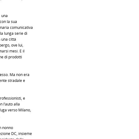
e una
con la sua
inaria comunicativa
la lunga serie di
 una città
bergo, ove lui,
arsi mesi. E il
ne di prodotti
cesso. Ma non era
dente stradale e
ofessionisti, e
n l’auto alla
fuga verso Milano,
.
n nonno
rezione DC, insieme