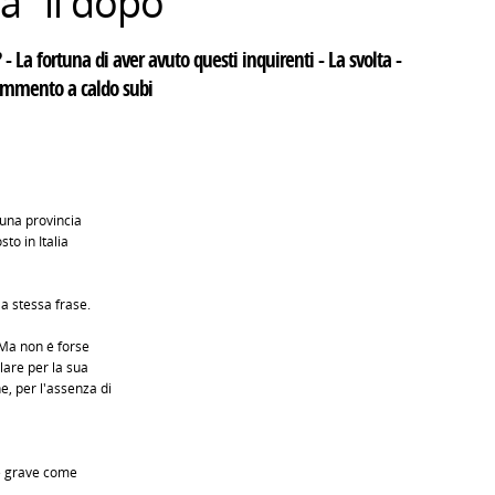
a "il dopo"
- La fortuna di aver avuto questi inquirenti - La svolta -
 commento a caldo subi
 una provincia
sto in Italia
la stessa frase.
 Ma non é forse
olare per la sua
e, per l'assenza di
 é grave come