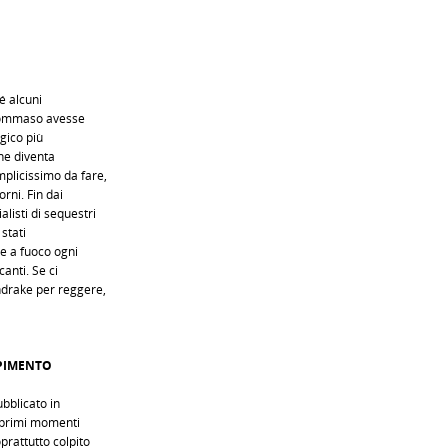
é alcuni
 Tommaso avesse
gico più
che diventa
plicissimo da fare,
rni. Fin dai
listi di sequestri
stati
re a fuoco ogni
canti. Se ci
ndrake per reggere,
PIMENTO
bblicato in
i primi momenti
prattutto colpito