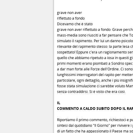
grave non aver
riflettuto a fondo
Dicevamo che é stato
grave non aver riflettuto a fondo: Grave perch
mass-media sono riusciti a far pensare che
simulato il rapimento. Per lui un danno psicolo
rilevante del rapimento stesso: la parte lesa 
sospettato! Eppure c'era un ragionamento sem
quello che abbiamo ripetuto a iosa in questi gio
primi momenti erano piombati a Sondrio specia
a dar man forte alle Forze dell'Ordine. Ci sono 
lunghissimi interrogatori del rapito per mette
particolare, ogni dettaglio, anche i più insignifi
fosse stata simulazione ci sarebbe voluto Ma
senza contraddirsi. Si é visto che era così.
IL
COMMENTO A CALDO SUBITO DOPO IL RA
Riportiamo il primo commento, richiestoci e pu
sintesi dal quotidiano "Il Giorno" per rivivere 
di un fatto che ha appassionato il Paese ma so