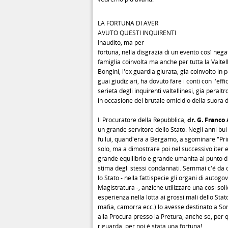
LA FORTUNA DI AVER
AVUTO QUESTI INQUIRENTI
Inaudito, ma per
fortuna, nella disgrazia di un evento così nega
famiglia coinvolta ma anche per tutta la Valte
Bongini, l'ex guardia giurata, già coinvolto in p
guai giudiziari, ha dovuto fare i conti con l'effi
serietà degli inquirenti valtellinesi, già peralt
in occasione del brutale omicidio della suora 
Il Procuratore della Repubblica,
dr. G. Franco 
un grande servitore dello Stato. Negli anni bui
fu lui, quand'era a Bergamo, a sgominare "Pr
solo, ma a dimostrare poi nel successivo iter 
grande equilibrio e grande umanità al punto di
stima degli stessi condannati. Semmai c'é da
lo Stato - nella fattispecie gli organi di autogo
Magistratura -, anziché utilizzare una così sol
esperienza nella lotta ai grossi mali dello Stat
mafia, camorra ecc.) lo avesse destinato a Son
alla Procura presso la Pretura, anche se, per q
riguarda, per noi é stata una fortuna!