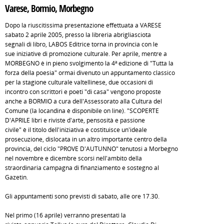
Varese, Bormio, Morbegno
Dopo la riuscitissima presentazione effettuata a VARESE
sabato 2 aprile 2005, presso la libreria abrigliasciota
segnali di libro, LABOS Editrice torna in provincia con le
sue iniziative di promozione culturale. Per aprile, mentre a
MORBEGNO è in pieno svolgimento la 4ª edizione di "Tutta la
forza della poesia" ormai divenuto un appuntamento classico
per la stagione culturale valtellinese, due occasioni di
incontro con scrittori e poeti "di casa" vengono proposte
anche a BORMIO a cura dell'Assessorato alla Cultura del
Comune (la locandina è disponibile on line). "SCOPERTE
D'APRILE libri e riviste d'arte, pensosità e passione
civile" è il titolo dell'iniziativa e costituisce un'ideale
prosecuzione, dislocata in un altro importante centro della
provincia, del ciclo "PROVE D'AUTUNNO" tenutosi a Morbegno
nel novembre e dicembre scorsi nell'ambito della
straordinaria campagna di finanziamento e sostegno al
Gazetin.
Gli appuntamenti sono previsti di sabato, alle ore 17.30.
Nel primo (16 aprile) verranno presentati la