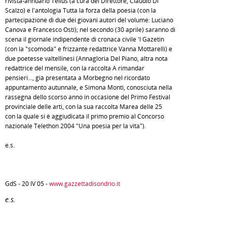
rivista-annuario Tellus (a cura del Direttore, Claudio Di
Scalzo) e l'antologia Tutta la forza della poesia (con la
partecipazione di due dei giovani autori del volume: Luciano
Canova e Francesco Osti); nel secondo (30 aprile) saranno di
scena il giornale indipendente di cronaca civile 'l Gazetin
(con la "scomoda" e frizzante redattrice Vanna Mottarelli) e
due poetesse valtellinesi (Annagloria Del Piano, altra nota
redattrice del mensile, con la raccolta A rimandar
pensieri..., già presentata a Morbegno nel ricordato
appuntamento autunnale, e Simona Monti, conosciuta nella
rassegna dello scorso anno in occasione del Primo Festival
provinciale delle arti, con la sua raccolta Marea delle 25
con la quale si è aggiudicata il primo premio al Concorso
nazionale Telethon 2004 "Una poesia per la vita").
e.s.
GdS - 20 IV 05 -
www.gazzettadisondrio.it
e.s.