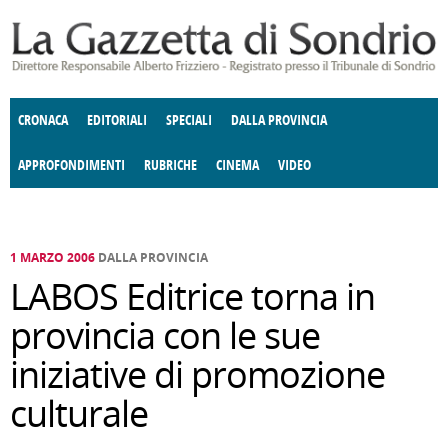
Salta al contenuto principale
CRONACA
EDITORIALI
SPECIALI
DALLA PROVINCIA
APPROFONDIMENTI
RUBRICHE
CINEMA
VIDEO
SOCIETÀ
ENOGASTRONOMIA
COSTUME
DONNE DI VALTELLINA
ECONOMIA
GIUSTIZIA
DEGNO DI NOTA
TERRITORIO
CULTURA
ANGOLO
E SPETTACOLI
DELLE IDEE
FATTI DELLO SPIRITO
POLITICA
CCCVA
1 MARZO 2006
DALLA PROVINCIA
LABOS Editrice torna in
provincia con le sue
iniziative di promozione
culturale