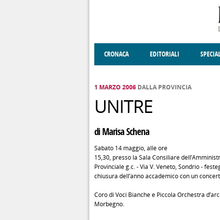
Salta al contenuto principale
CRONACA
EDITORIALI
SPECIA
SOCIETÀ
ENOGASTRONOMIA
COSTUME
DONNE DI VALT
ECONOMI
1 MARZO 2006
DALLA PROVINCIA
UNITRE
di Marisa Schena
Sabato 14 maggio, alle ore
15,30, presso la Sala Consiliare dell’Amminist
Provinciale g.c. - Via V. Veneto, Sondrio - fes
chiusura dell’anno accademico con un concert
Coro di Voci Bianche e Piccola Orchestra d’arch
Morbegno.