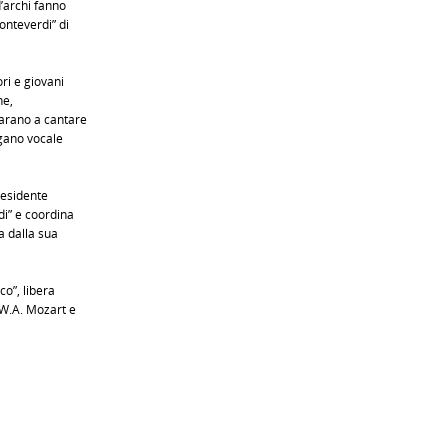
d’archi fanno
onteverdi” di
ri e giovani
he,
parano a cantare
rgano vocale
residente
di” e coordina
a dalla sua
co”, libera
 W.A. Mozart e