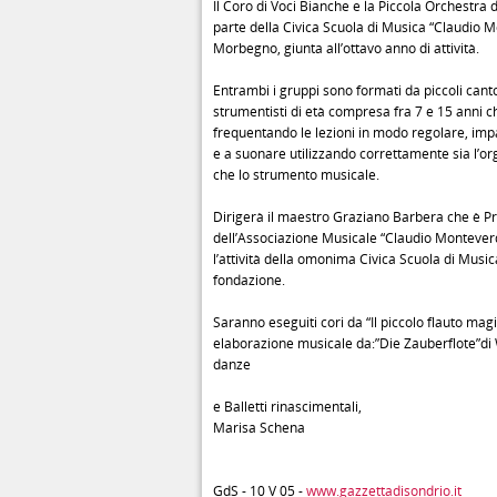
Il Coro di Voci Bianche e la Piccola Orchestra 
parte della Civica Scuola di Musica “Claudio M
Morbegno, giunta all’ottavo anno di attività.
Entrambi i gruppi sono formati da piccoli canto
strumentisti di età compresa fra 7 e 15 anni c
frequentando le lezioni in modo regolare, im
e a suonare utilizzando correttamente sia l’o
che lo strumento musicale.
Dirigerà il maestro Graziano Barbera che è P
dell’Associazione Musicale “Claudio Montever
l’attività della omonima Civica Scuola di Music
fondazione.
Saranno eseguiti cori da “Il piccolo flauto magi
elaborazione musicale da:”Die Zauberflote”di
danze
e Balletti rinascimentali,
Marisa Schena
GdS - 10 V 05 -
www.gazzettadisondrio.it