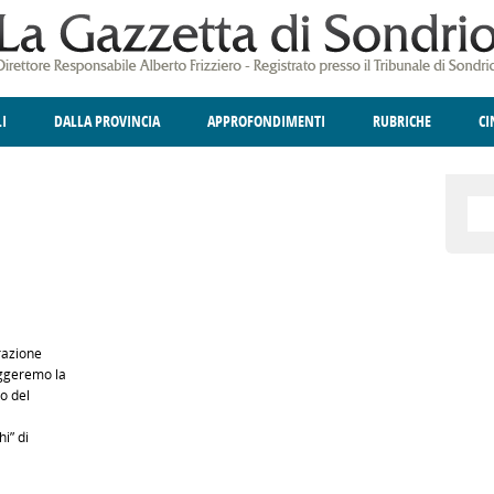
LI
DALLA PROVINCIA
APPROFONDIMENTI
RUBRICHE
C
ELLINA
A
GIUSTIZIA
DEGNO DI NOTA
TERRITORIO
ANGOLO DELLE IDEE
CULTURA E SPETTACOLI
FATTI DELLO SPI
POLIT
razione
teggeremo la
o del
i” di